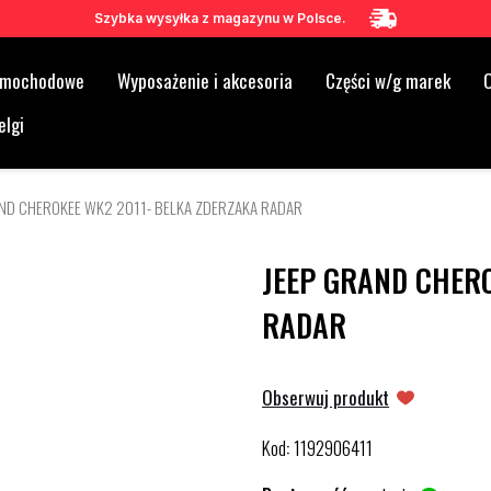
Szybka wysyłka z magazynu w Polsce.
samochodowe
Wyposażenie i akcesoria
Części w/g marek
O
elgi
AND CHEROKEE WK2 2011- BELKA ZDERZAKA RADAR
JEEP GRAND CHERO
RADAR
Obserwuj produkt
Kod
1192906411
: