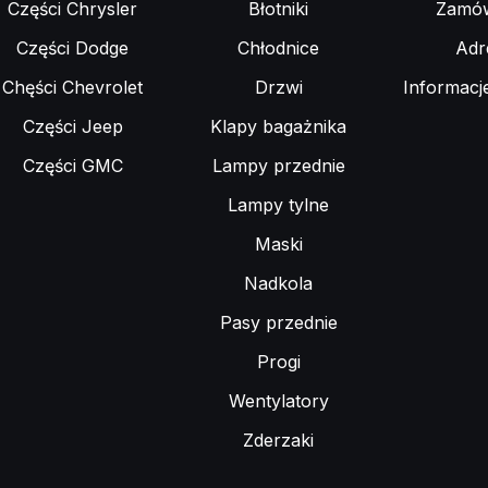
Części Chrysler
Błotniki
Zamów
Części Dodge
Chłodnice
Adr
Chęści Chevrolet
Drzwi
Informacj
Części Jeep
Klapy bagażnika
Części GMC
Lampy przednie
Lampy tylne
Maski
Nadkola
Pasy przednie
Progi
Wentylatory
Zderzaki