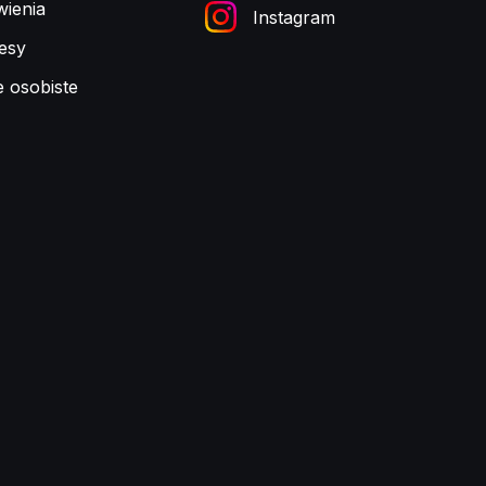
ienia
Instagram
esy
e osobiste