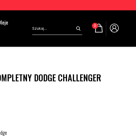
leje
0
OMPLETNY DODGE CHALLENGER
odge