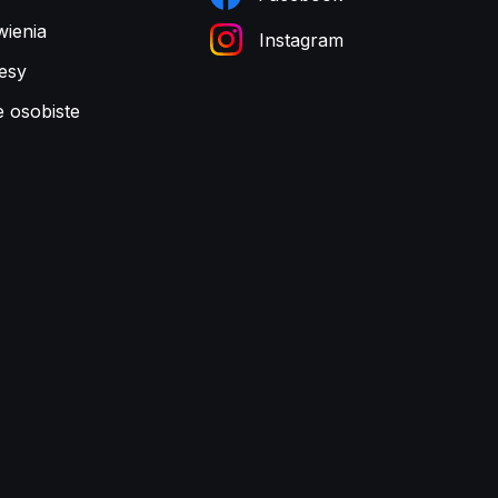
ienia
Instagram
esy
e osobiste