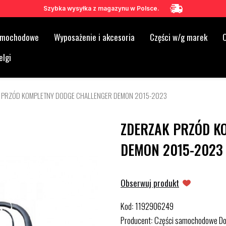
Szybka wysyłka z magazynu w Polsce.
samochodowe
Wyposażenie i akcesoria
Części w/g marek
O
elgi
 PRZÓD KOMPLETNY DODGE CHALLENGER DEMON 2015-2023
ZDERZAK PRZÓD K
DEMON 2015-2023
Obserwuj produkt
Kod
1192906249
:
Producent
Części samochodowe D
: