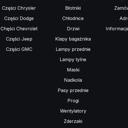
Części Chrysler
Błotniki
Zamów
Części Dodge
Chłodnice
Adr
Chęści Chevrolet
Drzwi
Informacj
Części Jeep
Klapy bagażnika
Części GMC
Lampy przednie
Lampy tylne
Maski
Nadkola
Pasy przednie
Progi
Wentylatory
Zderzaki