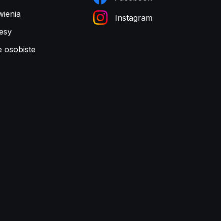
ienia
Instagram
esy
e osobiste