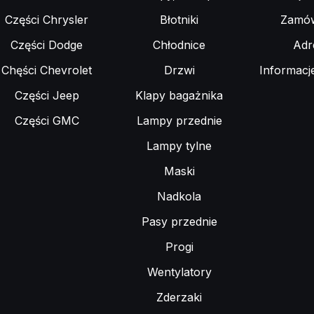
Części Chrysler
Błotniki
Zamów
Części Dodge
Chłodnice
Adr
Chęści Chevrolet
Drzwi
Informacj
Części Jeep
Klapy bagażnika
Części GMC
Lampy przednie
Lampy tylne
Maski
Nadkola
Pasy przednie
Progi
Wentylatory
Zderzaki