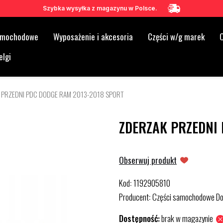
Szybka wysyłka z magazynu w Polsce.
samochodowe
Wyposażenie i akcesoria
Części w/g marek
O
elgi
 PRZEDNI PDC DODGE RAM 2013-2018 SPORT
ZDERZAK PRZEDNI
Obserwuj produkt
Kod
1192905810
:
Producent
Części samochodowe D
:
Dostępność:
brak w magazynie