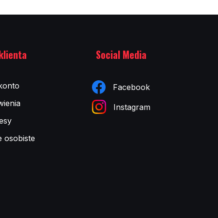
klienta
Social Media
konto
Facebook
ienia
Instagram
esy
e osobiste