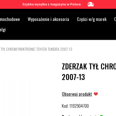
Szybka wysyłka z magazynu w Polsce.
samochodowe
Wyposażenie i akcesoria
Części w/g marek
O
elgi
 TYŁ CHROM PARKTRONIC TOYOTA TUNDRA 2007-13
ZDERZAK TYŁ CHR
2007-13
Obserwuj produkt
Kod
1192904700
: