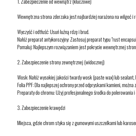
1.⁠ ⁠Zabezpieczenie od wewnątrz (kluczowe)
Wewnętrzna strona zderzaka jest najbardziej narażona na wilgoć i r
Wyczyść i odtłuść: Usuń luźną rdzę i brud.
Nałóż preparat antykorozyjny: Zastosuj preparat typu "rust encapsu
Pomaluj: Najlepszym rozwiązaniem jest pokrycie wewnętrznej stron
2.⁠ ⁠Zabezpieczenie strony zewnętrznej (widocznej)
Wosk: Nałóż wysokiej jakości twardy wosk (paste wax) lub sealant,
Folia PPF: Dla najlepszej ochrony przed odpryskami kamieni, można 
Preparaty do chromu: Użyj profesjonalnego środka do polerowania i
3.⁠ ⁠Zabezpieczenie krawędzi
Miejsca, gdzie chrom styka się z gumowymi uszczelkami lub karoser