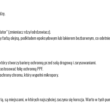
dzę.
lator" (zmieniacz rdzy/odrdzewiacz).
y farbą olejną, podkładem epoksydowym lub lakierem bezbarwnym, co odetnie d
 który stworzy barierę ochronną przed solą drogową i zarysowaniami.
zastosować folię ochronną PPF.
 ochrony chromu, który wypełni mikropory.
ią, są miejscami, w których najszybciej zaczyna się korozja. Warto w tych p