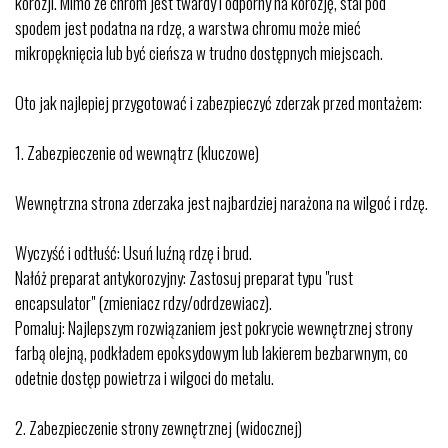
korozji. Mimo że chrom jest twardy i odporny na korozję, stal pod
spodem jest podatna na rdzę, a warstwa chromu może mieć
mikropęknięcia lub być cieńsza w trudno dostępnych miejscach.
Oto jak najlepiej przygotować i zabezpieczyć zderzak przed montażem:
1.⁠ ⁠Zabezpieczenie od wewnątrz (kluczowe)
Wewnętrzna strona zderzaka jest najbardziej narażona na wilgoć i rdzę.
Wyczyść i odtłuść: Usuń luźną rdzę i brud.
Nałóż preparat antykorozyjny: Zastosuj preparat typu "rust
encapsulator" (zmieniacz rdzy/odrdzewiacz).
Pomaluj: Najlepszym rozwiązaniem jest pokrycie wewnętrznej strony
farbą olejną, podkładem epoksydowym lub lakierem bezbarwnym, co
odetnie dostęp powietrza i wilgoci do metalu.
2.⁠ ⁠Zabezpieczenie strony zewnętrznej (widocznej)