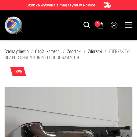
Szybka wysyłka z magazynu w Polsce.
0
Strona główna
Części karoserii
Zderzaki
Zderzaki
ZDERZAK TYŁ
BEZ PDC CHROM KOMPLET DODGE RAM 2019-
-8%