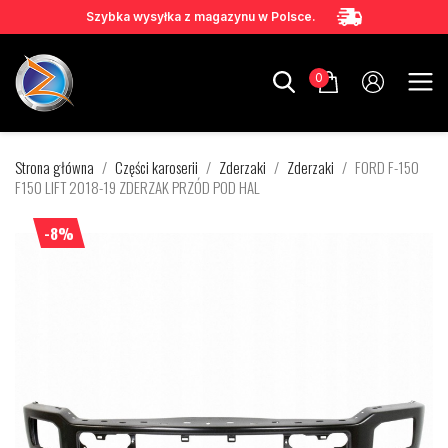
Szybka wysyłka z magazynu w Polsce.
0
Strona główna
Części karoserii
Zderzaki
Zderzaki
FORD F-150
F150 LIFT 2018-19 ZDERZAK PRZÓD POD HAL
-8%