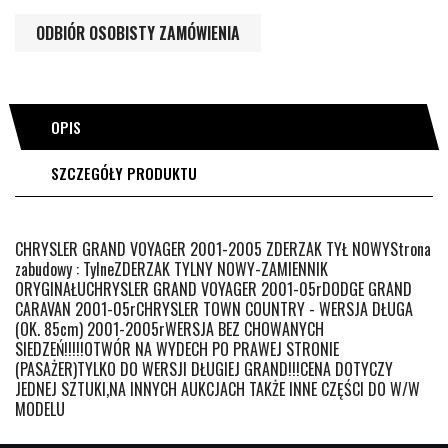
ODBIÓR OSOBISTY ZAMÓWIENIA
OPIS
SZCZEGÓŁY PRODUKTU
CHRYSLER GRAND VOYAGER 2001-2005 ZDERZAK TYŁ NOWYStrona
zabudowy : TylneZDERZAK TYLNY NOWY-ZAMIENNIK
ORYGINAŁUCHRYSLER GRAND VOYAGER 2001-05rDODGE GRAND
CARAVAN 2001-05rCHRYSLER TOWN COUNTRY - WERSJA DŁUGA
(OK. 85cm) 2001-2005rWERSJA BEZ CHOWANYCH
SIEDZEŃ!!!!!OTWÓR NA WYDECH PO PRAWEJ STRONIE
(PASAŻER)TYLKO DO WERSJI DŁUGIEJ GRAND!!!CENA DOTYCZY
JEDNEJ SZTUKI,NA INNYCH AUKCJACH TAKŻE INNE CZĘŚCI DO W/W
MODELU