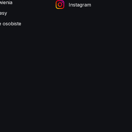
ienia
Instagram
esy
e osobiste