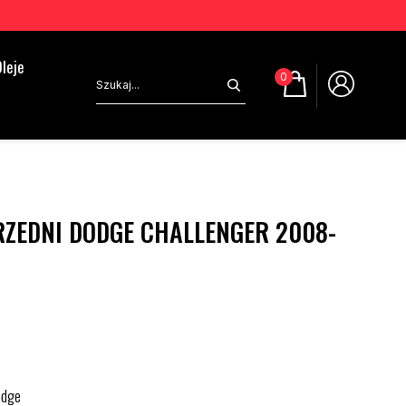
leje
0
RZEDNI DODGE CHALLENGER 2008-
odge