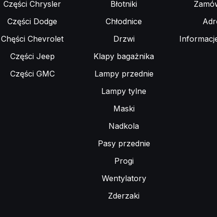
Części Chrysler
Błotniki
Zamów
Części Dodge
Chłodnice
Adr
Chęści Chevrolet
Drzwi
Informacj
Części Jeep
Klapy bagażnika
Części GMC
Lampy przednie
Lampy tylne
Maski
Nadkola
Pasy przednie
Progi
Wentylatory
Zderzaki