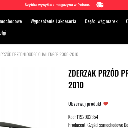
Szybka wysyłka z magazynu w Polsce.
samochodowe
Wyposażenie i akcesoria
Części w/g marek
O
elgi
 PRZÓD PRZEDNI DODGE CHALLENGER 2008-2010
ZDERZAK PRZÓD P
2010
Obserwuj produkt
Kod
1192902354
:
Producent
Części samochodowe D
: