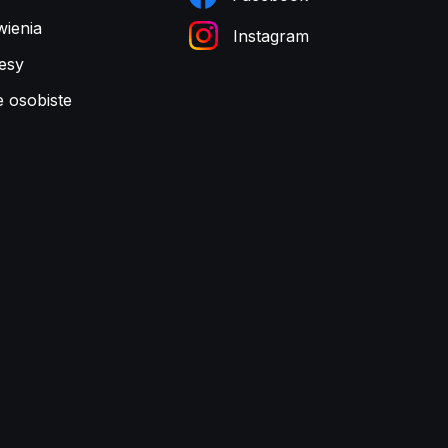
ienia
Instagram
esy
e osobiste