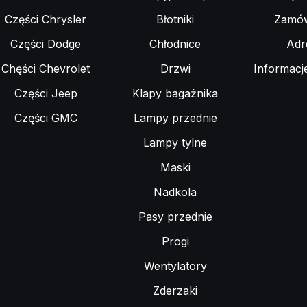
Części Chrysler
Błotniki
Zamów
Części Dodge
Chłodnice
Adr
Chęści Chevrolet
Drzwi
Informacj
Części Jeep
Klapy bagażnika
Części GMC
Lampy przednie
Lampy tylne
Maski
Nadkola
Pasy przednie
Progi
Wentylatory
Zderzaki