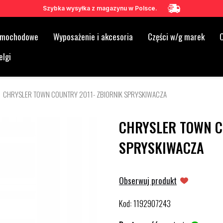
Szybka wysyłka z magazynu w Polsce.
samochodowe
Wyposażenie i akcesoria
Części w/g marek
O
elgi
CHRYSLER TOWN COUNTRY 2011- ZBIORNIK SPRYSKIWACZA
CHRYSLER TOWN C
SPRYSKIWACZA
Obserwuj produkt
Kod
1192907243
: