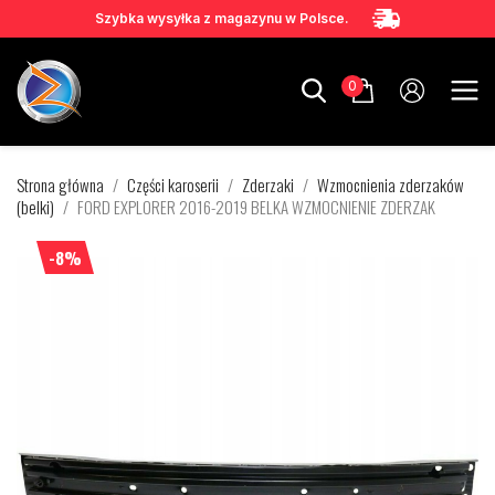
Szybka wysyłka z magazynu w Polsce.
0
Strona główna
Części karoserii
Zderzaki
Wzmocnienia zderzaków
(belki)
FORD EXPLORER 2016-2019 BELKA WZMOCNIENIE ZDERZAK
-8%