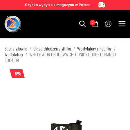
Szybka wysyłka z magazynu w Polsce.
0
Strona główna
Układ chłodzenia silnika
Wentylatory chłodnicy
Wentylatory
WENTYLATOR OBUDOWA CHŁODNICY DODGE DURANGO
2004-09
-8%