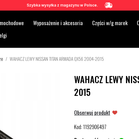
Szybka wysyłka z magazynu w Polsce.
samochodowe
Wyposażenie i akcesoria
Części w/g marek
O
elgi
ze
WAHACZ LEWY NISSAN TITAN ARMADA QX56 2004-2015
WAHACZ LEWY NIS
2015
Obserwuj produkt
Kod
1192906497
: