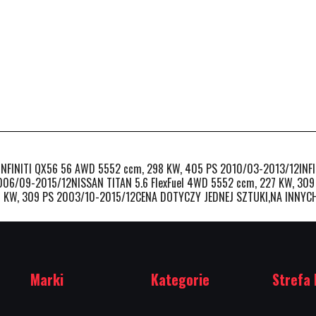
INITI QX56 56 AWD 5552 ccm, 298 KW, 405 PS 2010/03-2013/12INFIN
006/09-2015/12NISSAN TITAN 5.6 FlexFuel 4WD 5552 ccm, 227 KW, 30
27 KW, 309 PS 2003/10-2015/12CENA DOTYCZY JEDNEJ SZTUKI,NA INNY
Marki
Kategorie
Strefa 