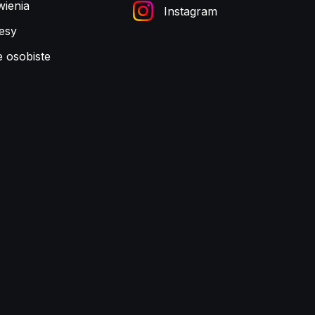
ienia
Instagram
esy
e osobiste