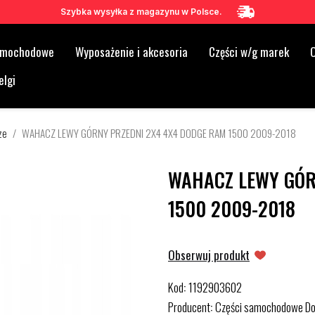
Szybka wysyłka z magazynu w Polsce.
samochodowe
Wyposażenie i akcesoria
Części w/g marek
O
elgi
ze
WAHACZ LEWY GÓRNY PRZEDNI 2X4 4X4 DODGE RAM 1500 2009-2018
WAHACZ LEWY GÓR
1500 2009-2018
Obserwuj produkt
Kod
1192903602
:
Producent
Części samochodowe D
: