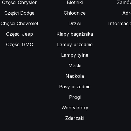
Części Chrysler
Błotniki
Zamów
Części Dodge
Chłodnice
Adr
Chęści Chevrolet
Drzwi
Informacj
Części Jeep
Klapy bagażnika
Części GMC
Lampy przednie
Lampy tylne
Maski
Nadkola
Pasy przednie
Progi
Wentylatory
Zderzaki