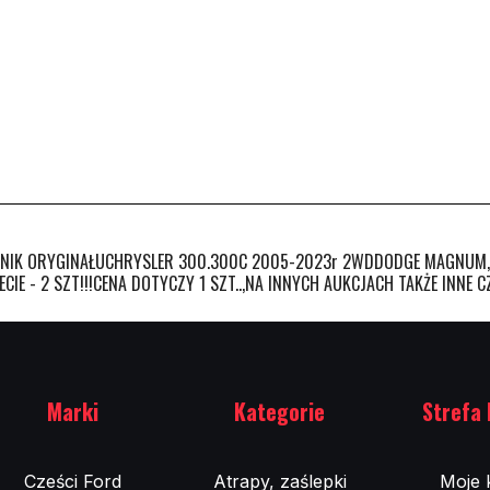
K ORYGINAŁUCHRYSLER 300.300C 2005-2023r 2WDDODGE MAGNUM, CH
IE - 2 SZT!!!CENA DOTYCZY 1 SZT..,NA INNYCH AUKCJACH TAKŻE INNE 
Marki
Kategorie
Strefa 
Cześci Ford
Atrapy, zaślepki
Moje 