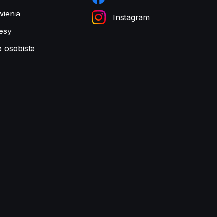
ienia
Instagram
esy
e osobiste