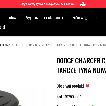
Szybka wysyłka z magazynu w Polsce.
samochodowe
Wyposażenie i akcesoria
Części w/g marek
O
elgi
mulcowe
DODGE CHARGER CHALLENGER 2005-2023 TARCZA TARCZE TYNA NO
DODGE CHARGER C
TARCZE TYNA NOW
Obserwuj produkt
Kod
1192907907
: