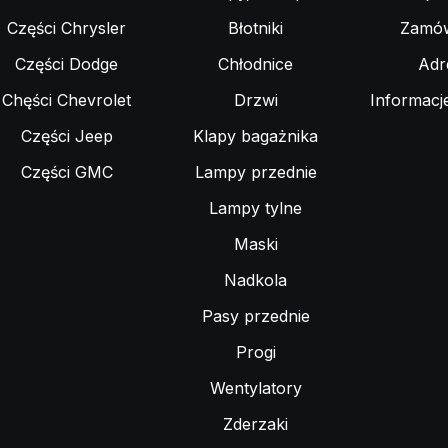
Części Chrysler
Błotniki
Zamów
Części Dodge
Chłodnice
Adr
Chęści Chevrolet
Drzwi
Informacj
Części Jeep
Klapy bagażnika
Części GMC
Lampy przednie
Lampy tylne
Maski
Nadkola
Pasy przednie
Progi
Wentylatory
Zderzaki