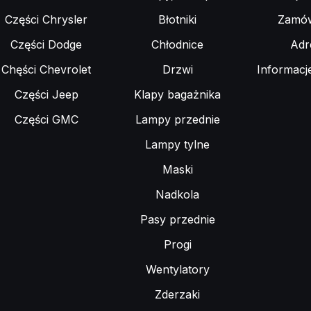
Części Chrysler
Błotniki
Zamów
Części Dodge
Chłodnice
Adr
Chęści Chevrolet
Drzwi
Informacj
Części Jeep
Klapy bagażnika
Części GMC
Lampy przednie
Lampy tylne
Maski
Nadkola
Pasy przednie
Progi
Wentylatory
Zderzaki