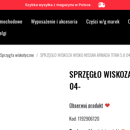
Szybka wysyłka z magazynu w Polsce.
samochodowe
Wyposażenie i akcesoria
Części w/g marek
O
elgi
Sprzęgła wiskotyczne
SPRZĘGŁO WISKOZA WISKO NISSAN ARMADA TITAN 5.6 04
SPRZĘGŁO WISKOZA
04-
Obserwuj produkt
Kod
1192906120
: