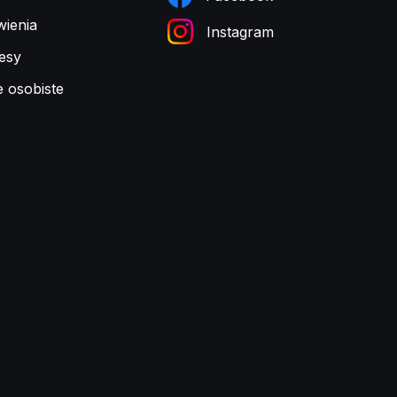
ienia
Instagram
esy
e osobiste