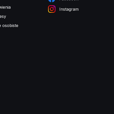
ienia
Instagram
esy
e osobiste