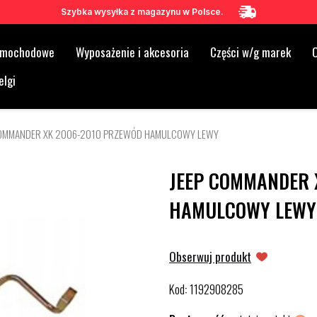
Szybka wysyłka z magazynu w Polsce.
samochodowe
Wyposażenie i akcesoria
Części w/g marek
O
elgi
COMMANDER XK 2006-2010 PRZEWÓD HAMULCOWY LEWY
JEEP COMMANDER 
HAMULCOWY LEWY
Obserwuj produkt
Kod
1192908285
: