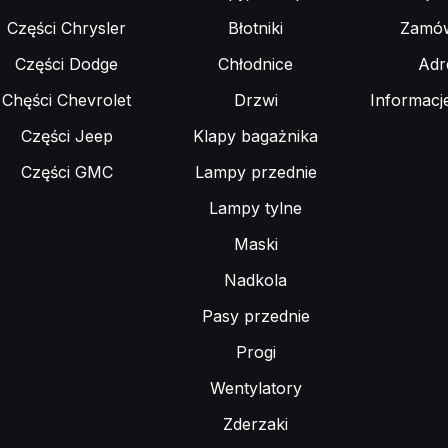
Części Chrysler
Błotniki
Zamów
Części Dodge
Chłodnice
Adr
Chęści Chevrolet
Drzwi
Informacj
Części Jeep
Klapy bagażnika
Części GMC
Lampy przednie
Lampy tylne
Maski
Nadkola
Pasy przednie
Progi
Wentylatory
Zderzaki