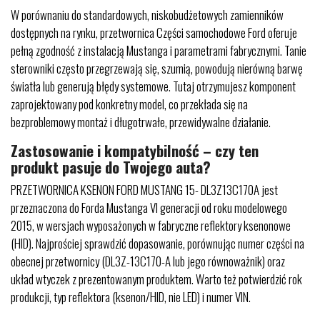
W porównaniu do standardowych, niskobudżetowych zamienników
dostępnych na rynku, przetwornica Części samochodowe Ford oferuje
pełną zgodność z instalacją Mustanga i parametrami fabrycznymi. Tanie
sterowniki często przegrzewają się, szumią, powodują nierówną barwę
światła lub generują błędy systemowe. Tutaj otrzymujesz komponent
zaprojektowany pod konkretny model, co przekłada się na
bezproblemowy montaż i długotrwałe, przewidywalne działanie.
Zastosowanie i kompatybilność – czy ten
produkt pasuje do Twojego auta?
PRZETWORNICA KSENON FORD MUSTANG 15- DL3Z13C170A jest
przeznaczona do Forda Mustanga VI generacji od roku modelowego
2015, w wersjach wyposażonych w fabryczne reflektory ksenonowe
(HID). Najprościej sprawdzić dopasowanie, porównując numer części na
obecnej przetwornicy (DL3Z-13C170-A lub jego równoważnik) oraz
układ wtyczek z prezentowanym produktem. Warto też potwierdzić rok
produkcji, typ reflektora (ksenon/HID, nie LED) i numer VIN.