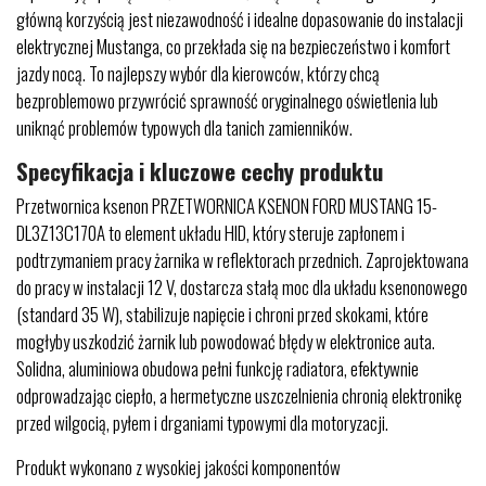
główną korzyścią jest niezawodność i idealne dopasowanie do instalacji
elektrycznej Mustanga, co przekłada się na bezpieczeństwo i komfort
jazdy nocą. To najlepszy wybór dla kierowców, którzy chcą
bezproblemowo przywrócić sprawność oryginalnego oświetlenia lub
uniknąć problemów typowych dla tanich zamienników.
Specyfikacja i kluczowe cechy produktu
Przetwornica ksenon PRZETWORNICA KSENON FORD MUSTANG 15-
DL3Z13C170A to element układu HID, który steruje zapłonem i
podtrzymaniem pracy żarnika w reflektorach przednich. Zaprojektowana
do pracy w instalacji 12 V, dostarcza stałą moc dla układu ksenonowego
(standard 35 W), stabilizuje napięcie i chroni przed skokami, które
mogłyby uszkodzić żarnik lub powodować błędy w elektronice auta.
Solidna, aluminiowa obudowa pełni funkcję radiatora, efektywnie
odprowadzając ciepło, a hermetyczne uszczelnienia chronią elektronikę
przed wilgocią, pyłem i drganiami typowymi dla motoryzacji.
Produkt wykonano z wysokiej jakości komponentów