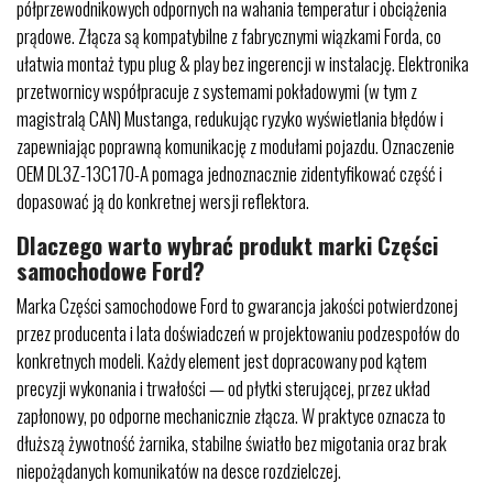
półprzewodnikowych odpornych na wahania temperatur i obciążenia
prądowe. Złącza są kompatybilne z fabrycznymi wiązkami Forda, co
ułatwia montaż typu plug & play bez ingerencji w instalację. Elektronika
przetwornicy współpracuje z systemami pokładowymi (w tym z
magistralą CAN) Mustanga, redukując ryzyko wyświetlania błędów i
zapewniając poprawną komunikację z modułami pojazdu. Oznaczenie
OEM DL3Z-13C170-A pomaga jednoznacznie zidentyfikować część i
dopasować ją do konkretnej wersji reflektora.
Dlaczego warto wybrać produkt marki Części
samochodowe Ford?
Marka Części samochodowe Ford to gwarancja jakości potwierdzonej
przez producenta i lata doświadczeń w projektowaniu podzespołów do
konkretnych modeli. Każdy element jest dopracowany pod kątem
precyzji wykonania i trwałości — od płytki sterującej, przez układ
zapłonowy, po odporne mechanicznie złącza. W praktyce oznacza to
dłuższą żywotność żarnika, stabilne światło bez migotania oraz brak
niepożądanych komunikatów na desce rozdzielczej.