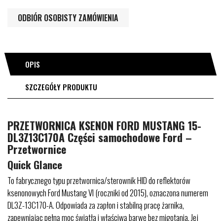
ODBIÓR OSOBISTY ZAMÓWIENIA
OPIS
SZCZEGÓŁY PRODUKTU
PRZETWORNICA KSENON FORD MUSTANG 15-
DL3Z13C170A Części samochodowe Ford –
Przetwornice
Quick Glance
To fabrycznego typu przetwornica/sterownik HID do reflektorów
ksenonowych Ford Mustang VI (roczniki od 2015), oznaczona numerem
DL3Z-13C170-A. Odpowiada za zapłon i stabilną pracę żarnika,
zapewniając pełną moc światła i właściwą barwę bez migotania. Jej