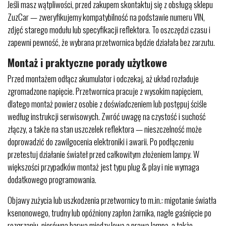
Jeśli masz wątpliwości, przed zakupem skontaktuj się z obsługą sklepu
ZuzCar — zweryfikujemy kompatybilność na podstawie numeru VIN,
zdjęć starego modułu lub specyfikacji reflektora. To oszczędzi czasu i
zapewni pewność, że wybrana przetwornica będzie działała bez zarzutu.
Montaż i praktyczne porady użytkowe
Przed montażem odłącz akumulator i odczekaj, aż układ rozładuje
zgromadzone napięcie. Przetwornica pracuje z wysokim napięciem,
dlatego montaż powierz osobie z doświadczeniem lub postępuj ściśle
według instrukcji serwisowych. Zwróć uwagę na czystość i suchość
złączy, a także na stan uszczelek reflektora — nieszczelność może
doprowadzić do zawilgocenia elektroniki i awarii. Po podłączeniu
przetestuj działanie świateł przed całkowitym złożeniem lampy. W
większości przypadków montaż jest typu plug & play i nie wymaga
dodatkowego programowania.
Objawy zużycia lub uszkodzenia przetwornicy to m.in.: migotanie światła
ksenonowego, trudny lub opóźniony zapłon żarnika, nagłe gaśnięcie po
rozgrzaniu, nierówna barwa między lewą a prawą lampą, a także