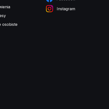
ienia
Instagram
esy
e osobiste