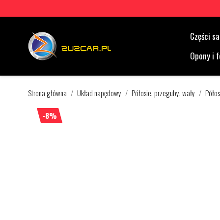
Części 
Opony i f
Strona główna
Układ napędowy
Półosie, przeguby, wały
Półos
-8%