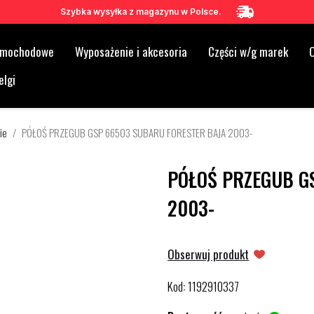
Szybka wysyłka z magazynu w Polsce.
samochodowe
Wyposażenie i akcesoria
Części w/g marek
O
elgi
ie
PÓŁOŚ PRZEGUB GSP 66503 SUBARU FORESTER BAJA 2003-
PÓŁOŚ PRZEGUB G
2003-
Obserwuj produkt
Kod
1192910337
: