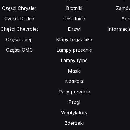
Części Chrysler
Błotniki
Zamów
Części Dodge
Chłodnice
Adr
Chęści Chevrolet
Drzwi
Informacj
Części Jeep
Klapy bagażnika
Części GMC
Lampy przednie
Lampy tylne
Maski
Nadkola
Pasy przednie
Progi
Wentylatory
Zderzaki