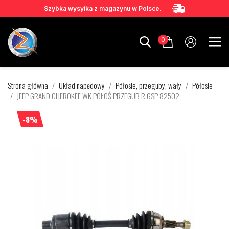
Szybka wysyłka z magazynu w Polsce.
0
Strona główna
Układ napędowy
Półosie, przeguby, wały
Półosie
JEEP GRAND CHEROKEE WK PÓŁOŚ PRZEGUB R GSP 82502
-8%