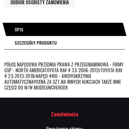
ODBIÓR OSOBISTY ZAMÓWIENIA
OPIS
SZCZEGÓŁY PRODUKTU
PÓŁOŚ NAPĘDOWA PRZEDNIA PRAWA Z PRZEGUBAMINOWA - FIRMY
GSP - NORTH AMERICATOYOTA RAV 4 3.5 2006-2012rTOYOTA RAV
4 2.5 2013-2018rNAPĘD 4WD - AWD!!!SKRZYNIA
AUTOMATYCZNA!!!CENA ZA SZT..NA INNYCH AUKCJACH TAKŻE INNE
CZĘŚCI DO W/W MODELUNCV69009
Zamówienia
Regulamin sklepu