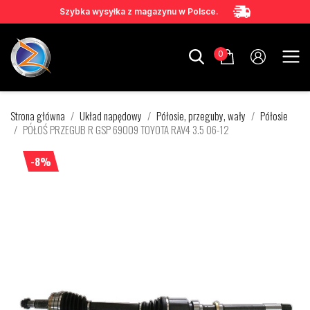
Szybka wysyłka z magazynu w Polsce.
0
Strona główna
Układ napędowy
Półosie, przeguby, wały
Półosie
PÓŁOŚ PRZEGUB R GSP 69009 TOYOTA RAV4 3.5 06-12
-8%