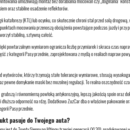
wintowania umożliwiają montaż bez dorabiania mocowań czy „doginania” konst
kiem oraz stabilne osadzenie reflektorów.
ii kataforezy (KTL) lub ocynku, co skutecznie chroni stal przed solą drogową
punktach mocowania przenoszą obciążenia powstające podczas jazdy i przy p
tworzył stabilną, sztywną całość.
Dzięki powtarzalnym wymiarom ogranicza liczbę przymiarek i skraca czas napr
ęść z kategorii Pasy przednie, zaprojektowana z myślą o realiach napraw po
wytwórców, którzy trzymają stałe tolerancje wymiarowe, stosują wysokogatu
az pewne domykanie maski bez mozolnej regulacji. To realna oszczędność czasu
 grubszą i równomierną powłoką antykorozyjną, lepszą jakością spoin oraz
i i dłuższa odporność na rdzę. Dodatkowo ZuzCar dba o właściwe pakowanie ora
gorii Pasy przednie.
dukt pasuje do Twojego auta?
t do Toyoty Sienny po liftingu trzeciej generacji (XL30), produkowanej w l