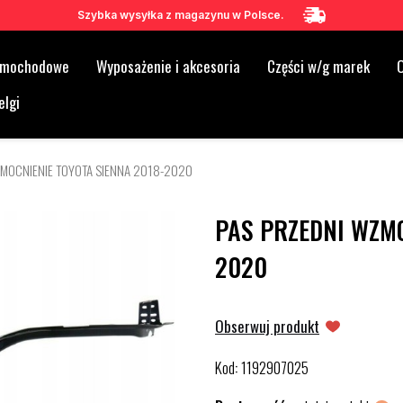
Szybka wysyłka z magazynu w Polsce.
samochodowe
Wyposażenie i akcesoria
Części w/g marek
O
elgi
MOCNIENIE TOYOTA SIENNA 2018-2020
PAS PRZEDNI WZMO
2020
Obserwuj produkt
Kod
1192907025
: