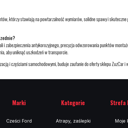
, którzy stawiają na powtarzalność wymiarów, solidne spawy i skuteczne po
rzednie?
 stali i zabezpieczenia antykorozyjnego, precyzja odwzorowania punktów mon
ia, aby uniknąć uszkodzeń w transporcie.
acją i częściami samochodowymi, buduje zaufanie do oferty sklepu ZuzCar i 
Marki
Kategorie
Strefa 
Cześci Ford
Atrapy, zaślepki
Moje 