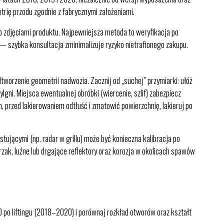
rię przodu zgodnie z fabrycznymi założeniami.
b zdjęciami produktu. Najpewniejsza metoda to weryfikacja po
— szybka konsultacja zminimalizuje ryzyko nietrafionego zakupu.
rzenie geometrii nadwozia. Zacznij od „suchej” przymiarki: ułóż
lgni. Miejsca ewentualnej obróbki (wiercenie, szlif) zabezpiecz
m, przed lakierowaniem odtłuść i zmatowić powierzchnię, lakieruj po
ującymi (np. radar w grillu) może być konieczna kalibracja po
zak, luźne lub drgające reflektory oraz korozja w okolicach spawów
po liftingu (2018–2020) i porównaj rozkład otworów oraz kształt