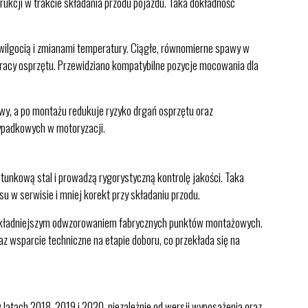
rukcji w trakcie składania przodu pojazdu. Taka dokładność
, wilgocią i zmianami temperatury. Ciągłe, równomierne spawy w
racy osprzętu. Przewidziano kompatybilne pozycje mocowania dla
awy, a po montażu redukuje ryzyko drgań osprzętu oraz
wypadkowych w motoryzacji.
nkową stal i prowadzą rygorystyczną kontrolę jakości. Taka
 w serwisie i mniej korekt przy składaniu przodu.
 dokładniejszym odwzorowaniem fabrycznych punktów montażowych.
z wsparcie techniczne na etapie doboru, co przekłada się na
atach 2018, 2019 i 2020, niezależnie od wersji wyposażenia oraz