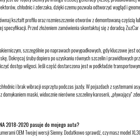
ktorów, chłodnic i zderzaka, dzięki czemu pozwala odtworzyć wygląd i geomet
równaj kształt profilu oraz rozmieszczenie otworów z demontowaną częścią lu
j specyfikacji. Przed złożeniem zamówienia skontaktuj się z doradcą ZuzCar 
ierniczym, szczególnie po naprawach powypadkowych, gdy kluczowe jest odtwo
kę. Dokręcaj śruby dopiero po uzyskaniu równych szczelin i prawidłowych przy
iczyć dostęp wilgoci. Jeśli część dostarczona jest w podkładzie transportowy
łodnic i brak wibracji osprzętu podczas jazdy. W pojazdach z systemami asyst
z domykaniem maski, widocznie nierówne szczeliny karoserii, „pływający” zder
NNA 2018-2020 pasuje do mojego auta?
numerami OEM Twojej wersji Sienny. Dodatkowo sprawdź, czy masz model XL30 