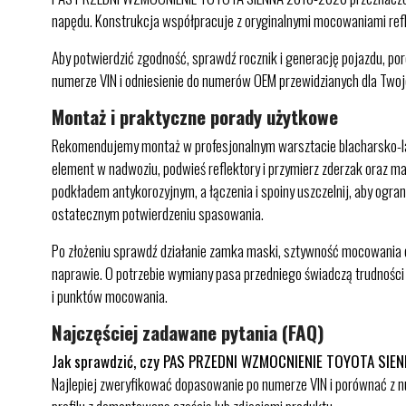
napędu. Konstrukcja współpracuje z oryginalnymi mocowaniami refle
Aby potwierdzić zgodność, sprawdź rocznik i generację pojazdu, po
numerze VIN i odniesienie do numerów OEM przewidzianych dla Twoje
Montaż i praktyczne porady użytkowe
Rekomendujemy montaż w profesjonalnym warsztacie blacharsko-lak
element w nadwoziu, podwieś reflektory i przymierz zderzak oraz mas
podkładem antykorozyjnym, a łączenia i spoiny uszczelnij, aby ogran
ostatecznym potwierdzeniu spasowania.
Po złożeniu sprawdź działanie zamka maski, sztywność mocowania ch
naprawie. O potrzebie wymiany pasa przedniego świadczą trudności 
i punktów mocowania.
Najczęściej zadawane pytania (FAQ)
Jak sprawdzić, czy PAS PRZEDNI WZMOCNIENIE TOYOTA SIE
Najlepiej zweryfikować dopasowanie po numerze VIN i porównać z 