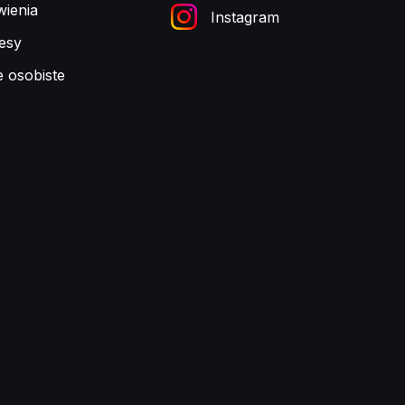
ienia
Instagram
esy
e osobiste