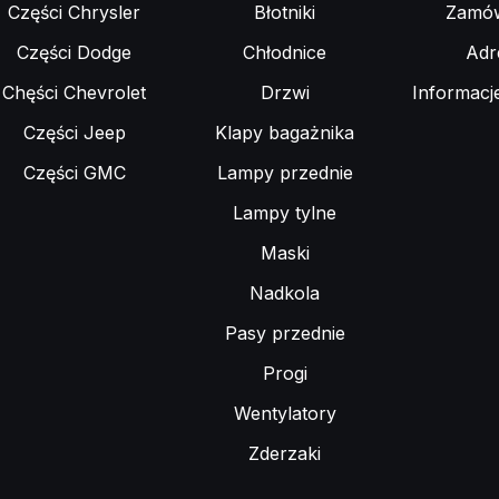
Części Chrysler
Błotniki
Zamów
Części Dodge
Chłodnice
Adr
Chęści Chevrolet
Drzwi
Informacj
Części Jeep
Klapy bagażnika
Części GMC
Lampy przednie
Lampy tylne
Maski
Nadkola
Pasy przednie
Progi
Wentylatory
Zderzaki