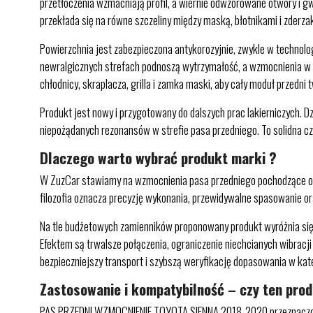
przetłoczenia wzmacniają profil, a wiernie odwzorowane otwory i g
przekłada się na równe szczeliny między maską, błotnikami i zderza
Powierzchnia jest zabezpieczona antykorozyjnie, zwykle w technolog
newralgicznych strefach podnoszą wytrzymałość, a wzmocnienia w 
chłodnicy, skraplacza, grilla i zamka maski, aby cały moduł przedni 
Produkt jest nowy i przygotowany do dalszych prac lakierniczych. 
niepożądanych rezonansów w strefie pasa przedniego. To solidna cz
Dlaczego warto wybrać produkt marki ?
W ZuzCar stawiamy na wzmocnienia pasa przedniego pochodzące od 
filozofia oznacza precyzję wykonania, przewidywalne spasowanie or
Na tle budżetowych zamienników proponowany produkt wyróżnia się
Efektem są trwalsze połączenia, ograniczenie niechcianych wibracj
bezpieczniejszy transport i szybszą weryfikację dopasowania w kate
Zastosowanie i kompatybilność – czy ten pro
PAS PRZEDNI WZMOCNIENIE TOYOTA SIENNA 2018-2020 przeznaczony jes