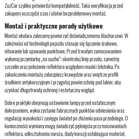
ZuzCar szybko potwierdzi kompatybilność. Taka weryfikacja przed
zakupem oszczędzi czas i ułatwi bezproblemowy montaż.
Montaż i praktyczne porady użytkowe
Montaż okularu zalecamy powierzyć doświadczonemu blacharzowi. W
zależności od technologii pojazdu stosuje się łączenie śrubowe,
nitowanie lub spawanie punktowe. Przed trwałym zamocowaniem
wykonaj przymiarkę „na sucho”: skontroluj linię przodu, symetrię
szczelin oraz położenie reflektora względem maski i błotnika. Po
zakończeniu montażu zabezpiecz krawędzie oraz wnętrze profili
środkiem antykorozyjnym i przygotuj powierzchnię pod lakier, aby
uzyskać długotrwałą ochronę i estetyczny wygląd.
Dobre praktyki obejmują ustawienie lampy przed ostatecznym
dokręceniem, wykorzystanie fabrycznych punktów odniesienia oraz
regulację wysokości i zasięgu świateł po złożeniu pasa przedniego. O
konieczności wymiany mogą świadczyć pęknięcia przy mocowaniach
reflektora, odkształcenia naroża, ślady korozji osłabiające materiał,