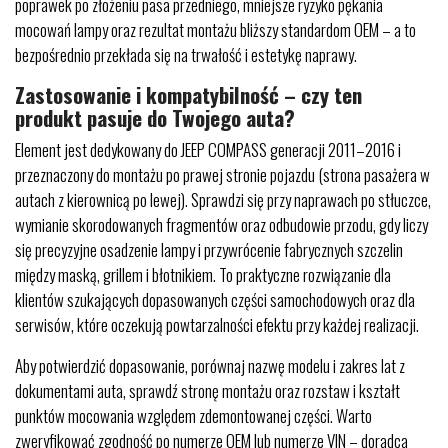
poprawek po złożeniu pasa przedniego, mniejsze ryzyko pękania
mocowań lampy oraz rezultat montażu bliższy standardom OEM – a to
bezpośrednio przekłada się na trwałość i estetykę naprawy.
Zastosowanie i kompatybilność – czy ten
produkt pasuje do Twojego auta?
Element jest dedykowany do JEEP COMPASS generacji 2011–2016 i
przeznaczony do montażu po prawej stronie pojazdu (strona pasażera w
autach z kierownicą po lewej). Sprawdzi się przy naprawach po stłuczce,
wymianie skorodowanych fragmentów oraz odbudowie przodu, gdy liczy
się precyzyjne osadzenie lampy i przywrócenie fabrycznych szczelin
między maską, grillem i błotnikiem. To praktyczne rozwiązanie dla
klientów szukających dopasowanych części samochodowych oraz dla
serwisów, które oczekują powtarzalności efektu przy każdej realizacji.
Aby potwierdzić dopasowanie, porównaj nazwę modelu i zakres lat z
dokumentami auta, sprawdź stronę montażu oraz rozstaw i kształt
punktów mocowania względem zdemontowanej części. Warto
zweryfikować zgodność po numerze OEM lub numerze VIN – doradca