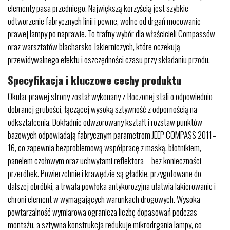
elementy pasa przedniego. Największą korzyścią jest szybkie
odtworzenie fabrycznych linii i pewne, wolne od drgań mocowanie
prawej lampy po naprawie. To trafny wybór dla właścicieli Compassów
oraz warsztatów blacharsko-lakierniczych, które oczekują
przewidywalnego efektu i oszczędności czasu przy składaniu przodu.
Specyfikacja i kluczowe cechy produktu
Okular prawej strony został wykonany z tłoczonej stali o odpowiednio
dobranej grubości, łączącej wysoką sztywność z odpornością na
odkształcenia. Dokładnie odwzorowany kształt i rozstaw punktów
bazowych odpowiadają fabrycznym parametrom JEEP COMPASS 2011–
16, co zapewnia bezproblemową współpracę z maską, błotnikiem,
panelem czołowym oraz uchwytami reflektora – bez konieczności
przeróbek. Powierzchnie i krawędzie są gładkie, przygotowane do
dalszej obróbki, a trwała powłoka antykorozyjna ułatwia lakierowanie i
chroni element w wymagających warunkach drogowych. Wysoka
powtarzalność wymiarowa ogranicza liczbę dopasowań podczas
montażu, a sztywna konstrukcja redukuje mikrodrgania lampy, co