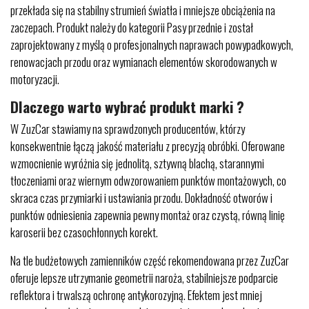
przekłada się na stabilny strumień światła i mniejsze obciążenia na
zaczepach. Produkt należy do kategorii Pasy przednie i został
zaprojektowany z myślą o profesjonalnych naprawach powypadkowych,
renowacjach przodu oraz wymianach elementów skorodowanych w
motoryzacji.
Dlaczego warto wybrać produkt marki ?
W ZuzCar stawiamy na sprawdzonych producentów, którzy
konsekwentnie łączą jakość materiału z precyzją obróbki. Oferowane
wzmocnienie wyróżnia się jednolitą, sztywną blachą, starannymi
tłoczeniami oraz wiernym odwzorowaniem punktów montażowych, co
skraca czas przymiarki i ustawiania przodu. Dokładność otworów i
punktów odniesienia zapewnia pewny montaż oraz czystą, równą linię
karoserii bez czasochłonnych korekt.
Na tle budżetowych zamienników część rekomendowana przez ZuzCar
oferuje lepsze utrzymanie geometrii naroża, stabilniejsze podparcie
reflektora i trwalszą ochronę antykorozyjną. Efektem jest mniej