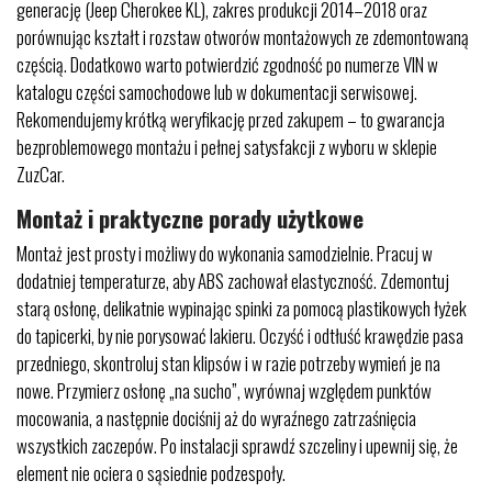
generację (Jeep Cherokee KL), zakres produkcji 2014–2018 oraz
porównując kształt i rozstaw otworów montażowych ze zdemontowaną
częścią. Dodatkowo warto potwierdzić zgodność po numerze VIN w
katalogu części samochodowe lub w dokumentacji serwisowej.
Rekomendujemy krótką weryfikację przed zakupem – to gwarancja
bezproblemowego montażu i pełnej satysfakcji z wyboru w sklepie
ZuzCar.
Montaż i praktyczne porady użytkowe
Montaż jest prosty i możliwy do wykonania samodzielnie. Pracuj w
dodatniej temperaturze, aby ABS zachował elastyczność. Zdemontuj
starą osłonę, delikatnie wypinając spinki za pomocą plastikowych łyżek
do tapicerki, by nie porysować lakieru. Oczyść i odtłuść krawędzie pasa
przedniego, skontroluj stan klipsów i w razie potrzeby wymień je na
nowe. Przymierz osłonę „na sucho”, wyrównaj względem punktów
mocowania, a następnie dociśnij aż do wyraźnego zatrzaśnięcia
wszystkich zaczepów. Po instalacji sprawdź szczeliny i upewnij się, że
element nie ociera o sąsiednie podzespoły.