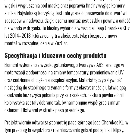
wiązki i wygłuszenia pod maską oraz poprawia finalny wygląd komory
silnika. Największą korzyścią jest fabryczne dopasowanie do otworów i
zaczepów w nadwoziu, dzięki czemu montaż jest szybki i pewny, a całość
nie wpada w drgania. To idealny wybór dla właścicieli Jeep Cherokee KL z
lat 2014–2018, którzy cenią trwałość, estetykę i bezproblemowy
montaż w rozsądnej cenie w ZuzCar.
Specyfikacja i kluczowe cechy produktu
Element wykonano z wysokogatunkowego tworzywa ABS, znanego w
motoryzacji z odporności na zmiany temperatury, promieniowanie UV
oraz codzienne obciążenia eksploatacyjne. Materiał łączy sztywność
niezbędną do stabilnego trzymania formy z elastycznością ułatwiającą
osadzenie bez ryzyka pękania przy zatrzaskach. Faktura powierzchni i
kolorystyka zostały dobrane tak, by harmonijnie współgrać z innymi
osłonami i listwami w strefie pasa przedniego.
Projekt wiernie odtwarza geometrię pasa górnego Jeep Cherokee KL, w
tym przebieg krawędzi oraz rozmieszczenie gniazd pod spinki i klipsy.