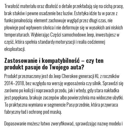
Trwałość materiału oraz dbałość o detale przekładają się na cichą pracę,
brak stuków i pewne osadzenie bez luzów. Estetyka idzie tu w parze z
funkcjonalnością: element zachowuje wygląd przez długi czas, nie
płowieje pod wpływem słońca i nie deformuje się w wysokich ani niskich
temperaturach. Wybierając Części samochodowe Jeep, inwestujesz w
część, która spełnia standardy motoryzacji i realia codziennej
eksploatacji.
Zastosowanie i kompatybilność – czy ten
produkt pasuje do Twojego auta?
Produkt przeznaczony jest do Jeep Cherokee generacji KL z roczników
2014–2018, bez względu na wersję wyposażenia czy silnik. Sprawdzi się
zarówno po kolizji i naprawach przodu, jak i wtedy, gdy stara nakładka
jest popękana, brakuje zaczepów albo powierzchnia ma widoczne ubytki.
To praktyczna wymiana w segmencie Pasy przednie, która przywraca
fabryczny ład i ochronę pod maską.
Dopasowanie możesz łatwo zweryfikować, sprawdzając nazwę modelu i