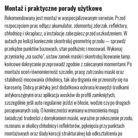
Montaż i praktyczne porady użytkowe
Rekomendowany jest montaż w wyspecjalizowanym serwisie. Przed
rozpoczęciem prac odłącz akumulator, zdemontuj zderzak, reflektory,
chłodnicę i skraplacz, a instalacje zabezpiecz przed uszkodzeniem. W
autach po kolizji koniecznie skontroluj geometrię przodu — sprawdź
przekątne punktów bazowych, stan podłużnic i mocowań. Wykonaj
przymiarkę „na sucho”, ustaw zamek maski i skontroluj licowanie lamp;
końcowe dokręcanie przeprowadź zgodnie z zalecanymi momentami. Po
montażu oceń równomierność szczelin, pracę zatrzasku maski oraz
stabilność mocowania chłodnicy, tak aby drgania nie przenosiły się na
karoserię. Dobrą praktyką jest dodatkowa ochrona krawędzi środkami
antykorozyjnymi oraz aplikacja wosków do profili zamkniętych,
szczególnie jeśli auto regularnie jeździ w błocie, wodzie czy po drogach
posypywanych solą. O konieczności wymiany wzmocnienia mogą
świadczyć trudności z domykaniem maski, wyraźne przekoszenie przodu,
rezonans w okolicy chłodnicy i reflektorów, pęknięcia przy punktach
montażowych oraz ślady korozji strukturalnej lub odkształcenia po