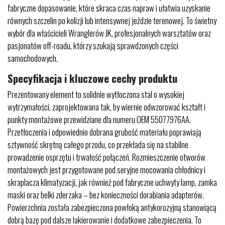
fabryczne dopasowanie, które skraca czas napraw i ułatwia uzyskanie
równych szczelin po kolizji lub intensywnej jeździe terenowej. To świetny
wybór dla właścicieli Wranglerów JK, profesjonalnych warsztatów oraz
pasjonatów off-roadu, którzy szukają sprawdzonych części
samochodowych.
Specyfikacja i kluczowe cechy produktu
Prezentowany element to solidnie wytłoczona stal o wysokiej
wytrzymałości, zaprojektowana tak, by wiernie odwzorować kształt i
punkty montażowe przewidziane dla numeru OEM 55077976AA.
Przetłoczenia i odpowiednio dobrana grubość materiału poprawiają
sztywność skrętną całego przodu, co przekłada się na stabilne
prowadzenie osprzętu i trwałość połączeń. Rozmieszczenie otworów
montażowych jest przygotowane pod seryjne mocowania chłodnicy i
skraplacza klimatyzacji, jak również pod fabryczne uchwyty lamp, zamka
maski oraz belki zderzaka – bez konieczności dorabiania adapterów.
Powierzchnia została zabezpieczona powłoką antykorozyjną stanowiącą
dobrą bazę pod dalsze lakierowanie i dodatkowe zabezpieczenia. To