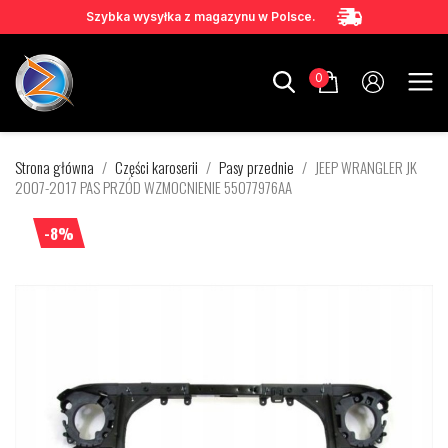
Szybka wysyłka z magazynu w Polsce.
0
Strona główna
Części karoserii
Pasy przednie
JEEP WRANGLER JK
2007-2017 PAS PRZÓD WZMOCNIENIE 55077976AA
-8%