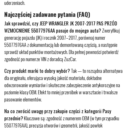
uderzeniach.
Najczęściej zadawane pytania (FAQ)
Jak sprawdzić, czy JEEP WRANGLER JK 2007-2017 PAS PRZÓD
WZMOCNIENIE 55077976AA pasuje do mojego auta?
Zweryfikuj
generację pojazdu (JK) i rocznik 2007–2017, porównaj numer
55077976AA z dokumentacją lub demontowaną częścią, a następnie
sprawdź układ punktów montażowych. Dla pełnej pewności potwierdź
zgodność po numerze VIN z doradcą ZuzCar.
Czy produkt marki to dobry wybór?
Tak — to rozsądna alternatywa
dla oryginału, oferująca wysoką jakość materiału, dokładne
odwzorowanie wymiarów i skuteczne zabezpieczenie antykorozyjne na
poziomie klasy OEM. Efekt to mniej przeróbek w warsztacie i trwalsze
pasowanie elementów.
Na co zwrócić uwagę przy zakupie części z kategorii Pasy
przednie?
Kluczowe są: zgodność z numerem OEM (w tym przypadku
55077976AA), precyzja otworów i geometrii, jakość powłok