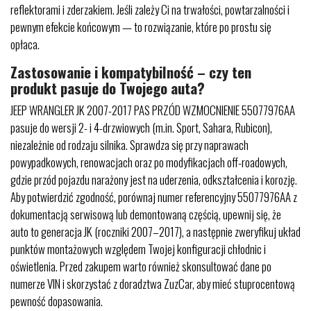
reflektorami i zderzakiem. Jeśli zależy Ci na trwałości, powtarzalności i
pewnym efekcie końcowym — to rozwiązanie, które po prostu się
opłaca.
Zastosowanie i kompatybilność – czy ten
produkt pasuje do Twojego auta?
JEEP WRANGLER JK 2007-2017 PAS PRZÓD WZMOCNIENIE 55077976AA
pasuje do wersji 2- i 4-drzwiowych (m.in. Sport, Sahara, Rubicon),
niezależnie od rodzaju silnika. Sprawdza się przy naprawach
powypadkowych, renowacjach oraz po modyfikacjach off-roadowych,
gdzie przód pojazdu narażony jest na uderzenia, odkształcenia i korozję.
Aby potwierdzić zgodność, porównaj numer referencyjny 55077976AA z
dokumentacją serwisową lub demontowaną częścią, upewnij się, że
auto to generacja JK (roczniki 2007–2017), a następnie zweryfikuj układ
punktów montażowych względem Twojej konfiguracji chłodnic i
oświetlenia. Przed zakupem warto również skonsultować dane po
numerze VIN i skorzystać z doradztwa ZuzCar, aby mieć stuprocentową
pewność dopasowania.