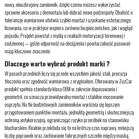
nowy, nieuzbrojony zamiennik, dzięki czemu możesz wykorzystać
sprawne akcesoria z demontażu lub dobrać nowe podzespoły. Dbałość o
tolerancje wymiarowe ułatwia szybki montaż i uzyskanie estetycznego
licowania, co w praktyce wspiera zarówno bezpieczeństwo, jak i wygląd
pojazdu. Projekt powstał z myślą o realiach motoryzacji terenowej i
codziennej — gdzie odporność na obciążenia i powtarzalność pasowań
mają kluczowe znaczenie.
Dlaczego warto wybrać produkt marki ?
W pasach przednich liczy się przede wszystkim jakość stali, precyzja
tłoczenia oraz zgodność wymiarowa z oryginałem. Oferowany w ZuzCar
produkt spełnia standardy klasy OEM w zakresie dopasowania i
geometrii, co oznacza przewidywalny montaż i stabilne mocowanie
osprzętu. Na tle budżetowych zamienników wyróżnia się lepszym
przygotowaniem punktów montażu, jednolitą geometrią i skuteczniejszą
ochroną antykorozyjną, ograniczając ryzyko przeróbek na stanowisku
blacharskim. Realnie przekłada się to na krótszy czas naprawy, mniejszą
liczbę poprawek oraz zachowanie fabrycznych szczelin między maską,