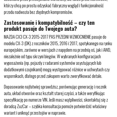
którzy chcą po prostu odzyskać fabryczny wygląd i funkcjonalność
przodu nadwozia bez zbędnych kompromisów.
Zastosowanie i kompatybilność – czy ten
produkt pasuje do Twojego auta?
MAZDA CX3 CX-3 2015-2017 PAS PRZEDNI WZMOCNIENIE pasuje do
modelu CX-3 (DK) z roczników 2015, 2016 i 2017, spotykanego na rynku
europejskim, zarówno w wersjach z napędem na przednią oś, jak i AWD,
niezależnie od typu skrzyni biegów. W wybranych konfiguracjach
wyposażenia (np. pojazdy z radarami systemów asystujących lub
dodatkowymi czujnikami) mogą występować różnice w uchwytach czy
wspornikach, dlatego przed zakupem warto zweryfikować detale.
Dopasowanie najłatwiej sprawdzisz, porównując generację i rocznik
auta, układ otworów oraz kształt starej części, a także weryfikując
specyfikację po numerze VIN. Jeśli masz wątpliwości, skontaktuj się z
doradcą ZuzCar – szybka konsultacja pomoże potwierdzić właściwy
wariant i uniknąć przestojów w naprawie.