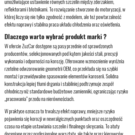
umożliwiające ustawienie równych szczelin między zderzakiem,
reflektorami i błotnikami. To rozwiązanie stworzone do motoryzacji, w
której liczy się nie tylko zgodność z modelem, ale też powtarzalność
efektu naprawy i stabilna praca układu chłodzenia oraz oświetlenia.
Dlaczego warto wybrać produkt marki ?
W ofercie ZuzCar dostępne są pasy przednie od sprawdzonych
producentów, selekcjonowanych pod kątem jakości stali, precyzji
wykonania i odporności na korozję. Oferowane wzmocnienie wyróżnia
rzetelne odwzorowanie geometrii OEM, co przekłada się na szybki
montaż i przewidywalne spasowanie elementów karoserii. Solidna
konstrukcja lepiej tłumi drgania i stabilniej podtrzymuje zespół
chłodniczy niż standardowe budżetowe zamienniki, ograniczając ryzyko
„pracowania” przodu na nierównościach.
W praktyce oznacza to trwalszy efekt naprawy, mniejsze ryzyko
pojawienia się korozji w newralgicznych punktach oraz oszczędność
czasu na etapie ustawiania szczelin i finalnego skręcania. To atuty
doceniane przez profesjonalne warsztaty, ale także przez kierowców,