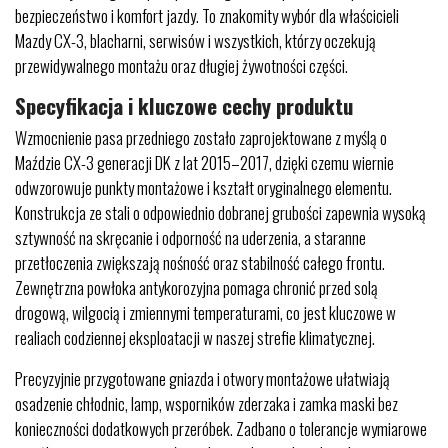
bezpieczeństwo i komfort jazdy. To znakomity wybór dla właścicieli
Mazdy CX-3, blacharni, serwisów i wszystkich, którzy oczekują
przewidywalnego montażu oraz długiej żywotności części.
Specyfikacja i kluczowe cechy produktu
Wzmocnienie pasa przedniego zostało zaprojektowane z myślą o
Maździe CX-3 generacji DK z lat 2015–2017, dzięki czemu wiernie
odwzorowuje punkty montażowe i kształt oryginalnego elementu.
Konstrukcja ze stali o odpowiednio dobranej grubości zapewnia wysoką
sztywność na skręcanie i odporność na uderzenia, a staranne
przetłoczenia zwiększają nośność oraz stabilność całego frontu.
Zewnętrzna powłoka antykorozyjna pomaga chronić przed solą
drogową, wilgocią i zmiennymi temperaturami, co jest kluczowe w
realiach codziennej eksploatacji w naszej strefie klimatycznej.
Precyzyjnie przygotowane gniazda i otwory montażowe ułatwiają
osadzenie chłodnic, lamp, wsporników zderzaka i zamka maski bez
konieczności dodatkowych przeróbek. Zadbano o tolerancje wymiarowe