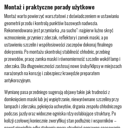
Montaż i praktyczne porady użytkowe
Montaż warto powierzyć warsztatowi z doświadczeniem w ustawianiu
geometrii przodu i kontrolą punktów bazowych nadwozia.
Rekomendowana jest przymiarka „na sucho”: najpierw luźno skręć
wzmocnienie, przymierz zderzak, reflektory i zamek maski, a po
ustawieniu szczelin i współosiowości zaczepów dokonaj finalnego
dokręcenia. Po montażu skontroluj stabilność chłodnic, przebieg
przewodów, pracę zamka maski i równomierność szczelin wokół lamp i
zderzaka. Dla długowieczności zastosuj nowe śruby/klipsy w miejscach
narażonych na korozję i zabezpiecz krawędzie preparatem
antykorozyjnym.
Wymianę pasa przedniego sugerują objawy takie jak trudności z
domknięciem maski lub jej wypiętrzanie, niewyrównane szczeliny przy
lampach i zderzaku, pęknięcia uchwytów, drgania zespołu chłodniczego
podczas jazdy oraz widoczne ogniska rdzy osłabiające strukturę. Po
kolizji czołowej koniecznie zweryfikuj stan podłużnic i wsporników –
nawet niewielkie odkształcenia mogą utrudniać poprawne spasowanie