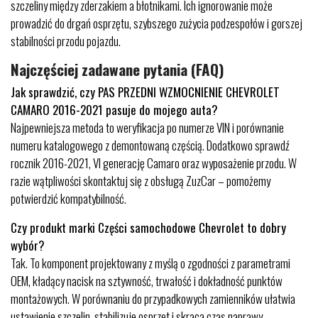
szczeliny między zderzakiem a błotnikami. Ich ignorowanie może
prowadzić do drgań osprzętu, szybszego zużycia podzespołów i gorszej
stabilności przodu pojazdu.
Najczęściej zadawane pytania (FAQ)
Jak sprawdzić, czy PAS PRZEDNI WZMOCNIENIE CHEVROLET
CAMARO 2016-2021 pasuje do mojego auta?
Najpewniejsza metoda to weryfikacja po numerze VIN i porównanie
numeru katalogowego z demontowaną częścią. Dodatkowo sprawdź
rocznik 2016-2021, VI generację Camaro oraz wyposażenie przodu. W
razie wątpliwości skontaktuj się z obsługą ZuzCar – pomożemy
potwierdzić kompatybilność.
Czy produkt marki Części samochodowe Chevrolet to dobry
wybór?
Tak. To komponent projektowany z myślą o zgodności z parametrami
OEM, kładący nacisk na sztywność, trwałość i dokładność punktów
montażowych. W porównaniu do przypadkowych zamienników ułatwia
ustawienie szczelin, stabilizuje osprzęt i skraca czas naprawy.