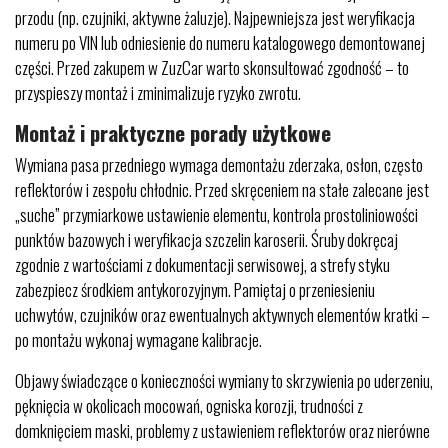
przodu (np. czujniki, aktywne żaluzje). Najpewniejsza jest weryfikacja
numeru po VIN lub odniesienie do numeru katalogowego demontowanej
części. Przed zakupem w ZuzCar warto skonsultować zgodność – to
przyspieszy montaż i zminimalizuje ryzyko zwrotu.
Montaż i praktyczne porady użytkowe
Wymiana pasa przedniego wymaga demontażu zderzaka, osłon, często
reflektorów i zespołu chłodnic. Przed skręceniem na stałe zalecane jest
„suche” przymiarkowe ustawienie elementu, kontrola prostoliniowości
punktów bazowych i weryfikacja szczelin karoserii. Śruby dokręcaj
zgodnie z wartościami z dokumentacji serwisowej, a strefy styku
zabezpiecz środkiem antykorozyjnym. Pamiętaj o przeniesieniu
uchwytów, czujników oraz ewentualnych aktywnych elementów kratki –
po montażu wykonaj wymagane kalibracje.
Objawy świadczące o konieczności wymiany to skrzywienia po uderzeniu,
pęknięcia w okolicach mocowań, ogniska korozji, trudności z
domknięciem maski, problemy z ustawieniem reflektorów oraz nierówne