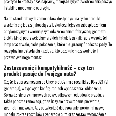
praktyce to krótszy czas naprawy, mniejsze ryzyko zwichrowania poszyć
i stabilne mocowanie osprzętu.
Na tle standardowych zamienników dostępnych na rynku produkt
wyróżnia się lepszą jakością stali, skuteczniejszym zabezpieczeniem
antykorozyjnym i wierniejszym odwzorowaniem fabrycznej geometrii.
Efekt? Mniej poprawek blacharskich, łatwiejsza kalibracja wysokości
lamp oraz trwałe, ciche połączenia, które nie „pracują” podczas jazdy. To
rozsądna inwestycja dla każdego, kto oczekuje niezawodności i
przewidywalnego montażu.
Zastosowanie i kompatybilność – czy ten
produkt pasuje do Twojego auta?
Część jest przeznaczona do Chevrolet Camaro roczniki 2016-2021 (VI
generacja), w typowych konfiguracjach wyposażenia i chłodzenia.
Sprawdzi się przy naprawach powypadkowych, odbudowie przodu, a
także podczas renowacji, gdzie liczy się przywrócenie pierwotnej
geometrii nadwozia. Aby potwierdzić dopasowanie, porównaj nazwę
modelu, zakres roczników i generację auta oraz zestaw wyposażenia