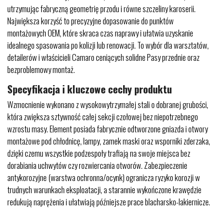
utrzymując fabryczną geometrię przodu i równe szczeliny karoserii.
Największa korzyść to precyzyjne dopasowanie do punktów
montażowych OEM, które skraca czas naprawy i ułatwia uzyskanie
idealnego spasowania po kolizji lub renowacji. To wybór dla warsztatów,
detailerów i właścicieli Camaro ceniących solidne Pasy przednie oraz
bezproblemowy montaż.
Specyfikacja i kluczowe cechy produktu
Wzmocnienie wykonano z wysokowytrzymałej stali o dobranej grubości,
która zwiększa sztywność całej sekcji czołowej bez niepotrzebnego
wzrostu masy. Element posiada fabrycznie odtworzone gniazda i otwory
montażowe pod chłodnicę, lampy, zamek maski oraz wsporniki zderzaka,
dzięki czemu wszystkie podzespoły trafiają na swoje miejsca bez
dorabiania uchwytów czy rozwiercania otworów. Zabezpieczenie
antykorozyjne (warstwa ochronna/ocynk) ogranicza ryzyko korozji w
trudnych warunkach eksploatacji, a starannie wykończone krawędzie
redukują naprężenia i ułatwiają późniejsze prace blacharsko-lakiernicze.