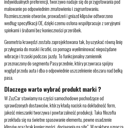
indywidualnych preferencji, tworzywo nadaje się do przygotowania pod
malowanie po odpowiednim zmatowieniu i zagruntowaniu.
Rozmieszczenie otworów, prowadzeń i gniazd klipsów odtworzono
według specyfikacji OE, dzięki czemu osłona współpracuje z seryjnymi
spinkami i śrubami bez konieczności przeróbek.
Geometria krawędzi została zaprojektowana tak, by uzyskać równą linię
przylegania do maski i kratki, co pomaga wyeliminować niepożądane
wibracje i trzaski podczas jazdy. To funkcjonalny zamiennik
przeznaczony do segmentu Pasy przednie, który przywraca spójny
wygląd przodu auta i dba o odpowiednie uszczelnienie obszaru nad belką
pasa.
Dlaczego warto wybrać produkt marki ?
W ZuzCar stawiamy na części samochodowe pochodzące od
sprawdzonych dostawców, którzy kładą nacisk na dokładność form,
jakość mieszanki tworzywa i powtarzalność produkcji. Taka filozofia
przekłada się na świetne spasowanie elementu, pewne osadzenie
klipsów oraz brak konieczności „dociągania na siłę”. W praktyce oznacza