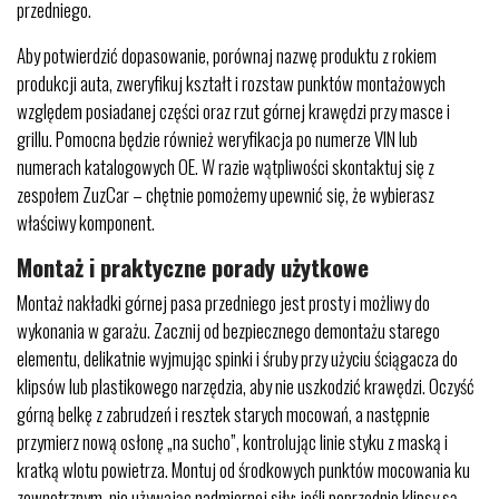
przedniego.
Aby potwierdzić dopasowanie, porównaj nazwę produktu z rokiem
produkcji auta, zweryfikuj kształt i rozstaw punktów montażowych
względem posiadanej części oraz rzut górnej krawędzi przy masce i
grillu. Pomocna będzie również weryfikacja po numerze VIN lub
numerach katalogowych OE. W razie wątpliwości skontaktuj się z
zespołem ZuzCar – chętnie pomożemy upewnić się, że wybierasz
właściwy komponent.
Montaż i praktyczne porady użytkowe
Montaż nakładki górnej pasa przedniego jest prosty i możliwy do
wykonania w garażu. Zacznij od bezpiecznego demontażu starego
elementu, delikatnie wyjmując spinki i śruby przy użyciu ściągacza do
klipsów lub plastikowego narzędzia, aby nie uszkodzić krawędzi. Oczyść
górną belkę z zabrudzeń i resztek starych mocowań, a następnie
przymierz nową osłonę „na sucho”, kontrolując linie styku z maską i
kratką wlotu powietrza. Montuj od środkowych punktów mocowania ku
zewnętrznym, nie używając nadmiernej siły; jeśli poprzednie klipsy są