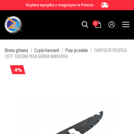
Szybka wysyłka z magazynu w Polsce.
0
Strona główna
Części karoserii
Pasy przednie
CHRYSLER PACIFICA
2017- OSŁONA PASA GÓRNA NAKŁADKA
-8%