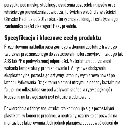
porządku pod maską, stabilnego osadzenia uszczelek i klipsów oraz
właściwego prowadzenia powietrza. To świetny wybór dla właścicieli
Chrysler Pacifica od 2017 roku, którzy chcą solidnego i estetycznego
zamiennika części z kategorii Pasy przednie.
Specyfikacja i kluczowe cechy produktu
Prezentowana nakładka pasa górnego wykonana została z trwałego
tworzywa przeznaczonego do zastosowań motoryzacyjnych, takiego jak
ABS lub PP o podwyższonej odporności. Materiał ten dobrze znosi
wahania temperatury, promieniowanie UV i typowe obciążenia
eksploatacyjne, pozostając sztywny i stabilny wymiarowo nawet po
latach użytkowania. Dzięki temu element utrzymuje nadany kształt, nie
faluje i nie odkształca się pod wpływem słońca, a ryzyko pęknięć i
kruszenia na krawędziach jest istotnie zredukowane.
Powierzchnia o fabrycznej strukturze komponuje się z pozostałymi
plastikami w komorze przedniej, a neutralny, czarny kolor pozwala na
montaż bez lakierowania. Jeśli jednak planujesz dopasować odcień do