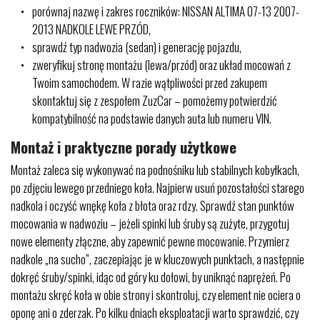
porównaj nazwę i zakres roczników: NISSAN ALTIMA 07-13 2007-
2013 NADKOLE LEWE PRZÓD,
sprawdź typ nadwozia (sedan) i generację pojazdu,
zweryfikuj stronę montażu (lewa/przód) oraz układ mocowań z
Twoim samochodem. W razie wątpliwości przed zakupem
skontaktuj się z zespołem ZuzCar – pomożemy potwierdzić
kompatybilność na podstawie danych auta lub numeru VIN.
Montaż i praktyczne porady użytkowe
Montaż zaleca się wykonywać na podnośniku lub stabilnych kobyłkach,
po zdjęciu lewego przedniego koła. Najpierw usuń pozostałości starego
nadkola i oczyść wnękę koła z błota oraz rdzy. Sprawdź stan punktów
mocowania w nadwoziu – jeżeli spinki lub śruby są zużyte, przygotuj
nowe elementy złączne, aby zapewnić pewne mocowanie. Przymierz
nadkole „na sucho”, zaczepiając je w kluczowych punktach, a następnie
dokręć śruby/spinki, idąc od góry ku dołowi, by uniknąć naprężeń. Po
montażu skręć koła w obie strony i skontroluj, czy element nie ociera o
oponę ani o zderzak. Po kilku dniach eksploatacji warto sprawdzić, czy