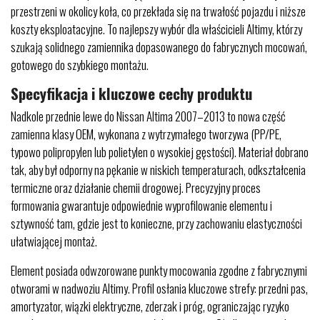
przestrzeni w okolicy koła, co przekłada się na trwałość pojazdu i niższe
koszty eksploatacyjne. To najlepszy wybór dla właścicieli Altimy, którzy
szukają solidnego zamiennika dopasowanego do fabrycznych mocowań,
gotowego do szybkiego montażu.
Specyfikacja i kluczowe cechy produktu
Nadkole przednie lewe do Nissan Altima 2007–2013 to nowa część
zamienna klasy OEM, wykonana z wytrzymałego tworzywa (PP/PE,
typowo polipropylen lub polietylen o wysokiej gęstości). Materiał dobrano
tak, aby był odporny na pękanie w niskich temperaturach, odkształcenia
termiczne oraz działanie chemii drogowej. Precyzyjny proces
formowania gwarantuje odpowiednie wyprofilowanie elementu i
sztywność tam, gdzie jest to konieczne, przy zachowaniu elastyczności
ułatwiającej montaż.
Element posiada odwzorowane punkty mocowania zgodne z fabrycznymi
otworami w nadwoziu Altimy. Profil osłania kluczowe strefy: przedni pas,
amortyzator, wiązki elektryczne, zderzak i próg, ograniczając ryzyko