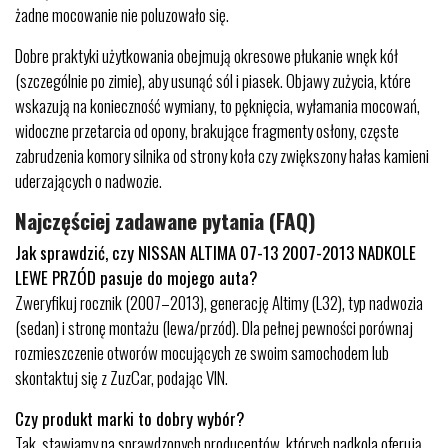
żadne mocowanie nie poluzowało się.
Dobre praktyki użytkowania obejmują okresowe płukanie wnęk kół
(szczególnie po zimie), aby usunąć sól i piasek. Objawy zużycia, które
wskazują na konieczność wymiany, to pęknięcia, wyłamania mocowań,
widoczne przetarcia od opony, brakujące fragmenty osłony, częste
zabrudzenia komory silnika od strony koła czy zwiększony hałas kamieni
uderzających o nadwozie.
Najczęściej zadawane pytania (FAQ)
Jak sprawdzić, czy NISSAN ALTIMA 07-13 2007-2013 NADKOLE
LEWE PRZÓD pasuje do mojego auta?
Zweryfikuj rocznik (2007–2013), generację Altimy (L32), typ nadwozia
(sedan) i stronę montażu (lewa/przód). Dla pełnej pewności porównaj
rozmieszczenie otworów mocujących ze swoim samochodem lub
skontaktuj się z ZuzCar, podając VIN.
Czy produkt marki to dobry wybór?
Tak, stawiamy na sprawdzonych producentów, których nadkola oferują