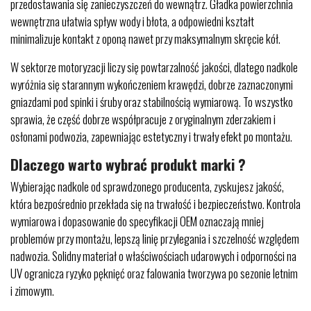
przedostawania się zanieczyszczeń do wewnątrz. Gładka powierzchnia
wewnętrzna ułatwia spływ wody i błota, a odpowiedni kształt
minimalizuje kontakt z oponą nawet przy maksymalnym skręcie kół.
W sektorze motoryzacji liczy się powtarzalność jakości, dlatego nadkole
wyróżnia się starannym wykończeniem krawędzi, dobrze zaznaczonymi
gniazdami pod spinki i śruby oraz stabilnością wymiarową. To wszystko
sprawia, że część dobrze współpracuje z oryginalnym zderzakiem i
osłonami podwozia, zapewniając estetyczny i trwały efekt po montażu.
Dlaczego warto wybrać produkt marki ?
Wybierając nadkole od sprawdzonego producenta, zyskujesz jakość,
która bezpośrednio przekłada się na trwałość i bezpieczeństwo. Kontrola
wymiarowa i dopasowanie do specyfikacji OEM oznaczają mniej
problemów przy montażu, lepszą linię przylegania i szczelność względem
nadwozia. Solidny materiał o właściwościach udarowych i odporności na
UV ogranicza ryzyko pęknięć oraz falowania tworzywa po sezonie letnim
i zimowym.