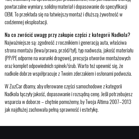
powtarzalne wymiary, solidny materiał i dopasowanie do specyfikacji
OEM. To przekłada się na łatwiejszy montaż i dłuższą żywotność w
codziennej eksploatacji.
Na co zwrócić uwagę przy zakupie części z kategorii Nadkola?
Najważniejsze są: zgodność z rocznikiem i generacją auta, właściwa
strona montażu (lewa/prawa, przód/tył), typ nadwozia, jakość materiału
(PP/PE odporne na warunki drogowe), precyzja otworów montażowych
oraz komplet odpowiednich spinek/śrub. Warto też upewnić się, że
nadkole dobrze współpracuje z Twoim zderzakiem i osłonami podwozia.
W ZuzCar dbamy, aby oferowane części samochodowe z kategorii
Nadkola łączyły jakość, dopasowanie i rozsądną cenę. Jeśli potrzebujesz
wsparcia w doborze – chętnie pomożemy, by Twoja Altima 2007–2013
jak najdłużej zachowała pełną sprawność i estetykę.