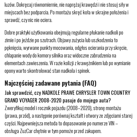
luzów. Dokręcaj równomiernie, nie naprężaj krawędzi i nie stosuj siły w
miejscach bez podparcia. Po montażu skręć koła w skrajne położenia i
sprawdź, czy nic nie ociera.
Dobre praktyki użytkowania obejmują regularne płukanie nadkoli po
zimie i po jeździe po szutrach. Objawy zużycia lub uszkodzenia to
pęknięcia, wyrwane punkty mocowania, odgłos ocierania przy skręcie,
chlapanie wody do komory silnika oraz widoczne zabrudzenia na
elementach zawieszenia. W razie kolizji z krawężnikiem lub po wymianie
opony warto skontrolować stan nadkola i spinek.
Najczęściej zadawane pytania (FAQ)
Jak sprawdzić, czy NADKOLE PRAWE CHRYSLER TOWN COUNTRY
GRAND VOYAGER 2008-2020 pasuje do mojego auta?
Zweryfikuj model i rocznik pojazdu (2008–2020), stronę montażu
(prawa, przód), a następnie porównaj kształt i otwory ze zdjęciami starej
części. Najpewniejsza metoda to dopasowanie po numerze VIN –
obsługa ZuzCar chętnie w tym pomoże przed zakupem.