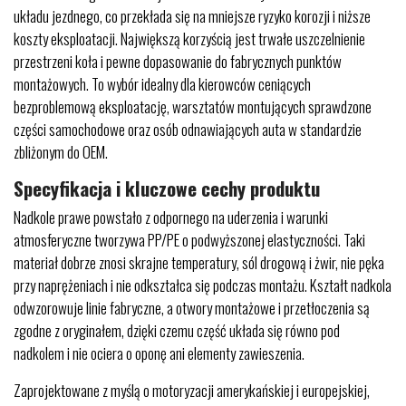
układu jezdnego, co przekłada się na mniejsze ryzyko korozji i niższe
koszty eksploatacji. Największą korzyścią jest trwałe uszczelnienie
przestrzeni koła i pewne dopasowanie do fabrycznych punktów
montażowych. To wybór idealny dla kierowców ceniących
bezproblemową eksploatację, warsztatów montujących sprawdzone
części samochodowe oraz osób odnawiających auta w standardzie
zbliżonym do OEM.
Specyfikacja i kluczowe cechy produktu
Nadkole prawe powstało z odpornego na uderzenia i warunki
atmosferyczne tworzywa PP/PE o podwyższonej elastyczności. Taki
materiał dobrze znosi skrajne temperatury, sól drogową i żwir, nie pęka
przy naprężeniach i nie odkształca się podczas montażu. Kształt nadkola
odwzorowuje linie fabryczne, a otwory montażowe i przetłoczenia są
zgodne z oryginałem, dzięki czemu część układa się równo pod
nadkolem i nie ociera o oponę ani elementy zawieszenia.
Zaprojektowane z myślą o motoryzacji amerykańskiej i europejskiej,