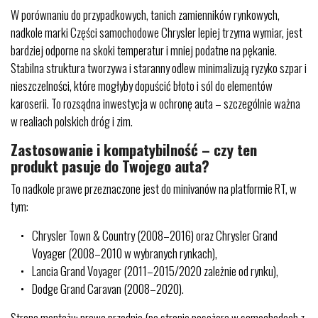
W porównaniu do przypadkowych, tanich zamienników rynkowych,
nadkole marki Części samochodowe Chrysler lepiej trzyma wymiar, jest
bardziej odporne na skoki temperatur i mniej podatne na pękanie.
Stabilna struktura tworzywa i staranny odlew minimalizują ryzyko szpar i
nieszczelności, które mogłyby dopuścić błoto i sól do elementów
karoserii. To rozsądna inwestycja w ochronę auta – szczególnie ważna
w realiach polskich dróg i zim.
Zastosowanie i kompatybilność – czy ten
produkt pasuje do Twojego auta?
To nadkole prawe przeznaczone jest do minivanów na platformie RT, w
tym:
Chrysler Town & Country (2008–2016) oraz Chrysler Grand
Voyager (2008–2010 w wybranych rynkach),
Lancia Grand Voyager (2011–2015/2020 zależnie od rynku),
Dodge Grand Caravan (2008–2020).
Strona montażu: prawa przednia (po stronie pasażera w samochodach z