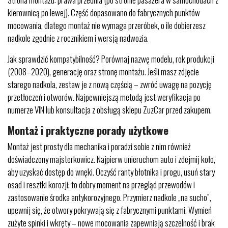
kierownicą po lewej). Część dopasowano do fabrycznych punktów
mocowania, dlatego montaż nie wymaga przeróbek, o ile dobierzesz
nadkole zgodnie z rocznikiem i wersją nadwozia.
Jak sprawdzić kompatybilność? Porównaj nazwę modelu, rok produkcji
(2008–2020), generację oraz stronę montażu. Jeśli masz zdjęcie
starego nadkola, zestaw je z nową częścią – zwróć uwagę na pozycję
przetłoczeń i otworów. Najpewniejszą metodą jest weryfikacja po
numerze VIN lub konsultacja z obsługą sklepu ZuzCar przed zakupem.
Montaż i praktyczne porady użytkowe
Montaż jest prosty dla mechanika i poradzi sobie z nim również
doświadczony majsterkowicz. Najpierw unieruchom auto i zdejmij koło,
aby uzyskać dostęp do wnęki. Oczyść ranty błotnika i progu, usuń stary
osad i resztki korozji; to dobry moment na przegląd przewodów i
zastosowanie środka antykorozyjnego. Przymierz nadkole „na sucho”,
upewnij się, że otwory pokrywają się z fabrycznymi punktami. Wymień
zużyte spinki i wkręty – nowe mocowania zapewniają szczelność i brak