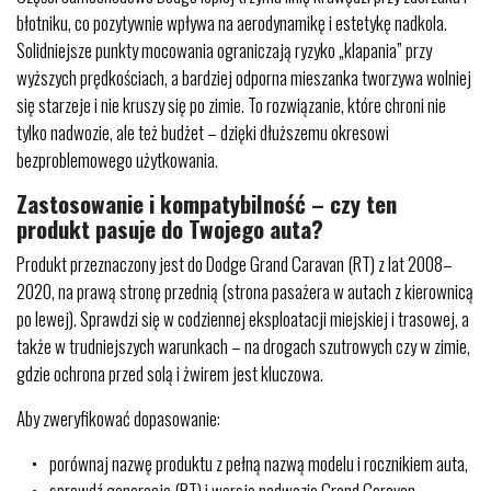
błotniku, co pozytywnie wpływa na aerodynamikę i estetykę nadkola.
Solidniejsze punkty mocowania ograniczają ryzyko „klapania” przy
wyższych prędkościach, a bardziej odporna mieszanka tworzywa wolniej
się starzeje i nie kruszy się po zimie. To rozwiązanie, które chroni nie
tylko nadwozie, ale też budżet – dzięki dłuższemu okresowi
bezproblemowego użytkowania.
Zastosowanie i kompatybilność – czy ten
produkt pasuje do Twojego auta?
Produkt przeznaczony jest do Dodge Grand Caravan (RT) z lat 2008–
2020, na prawą stronę przednią (strona pasażera w autach z kierownicą
po lewej). Sprawdzi się w codziennej eksploatacji miejskiej i trasowej, a
także w trudniejszych warunkach – na drogach szutrowych czy w zimie,
gdzie ochrona przed solą i żwirem jest kluczowa.
Aby zweryfikować dopasowanie:
porównaj nazwę produktu z pełną nazwą modelu i rocznikiem auta,
sprawdź generację (RT) i wersję nadwozia Grand Caravan,