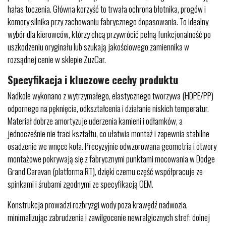
hałas toczenia. Główna korzyść to trwała ochrona błotnika, progów i
komory silnika przy zachowaniu fabrycznego dopasowania. To idealny
wybór dla kierowców, którzy chcą przywrócić pełną funkcjonalność po
uszkodzeniu oryginału lub szukają jakościowego zamiennika w
rozsądnej cenie w sklepie ZuzCar.
Specyfikacja i kluczowe cechy produktu
Nadkole wykonano z wytrzymałego, elastycznego tworzywa (HDPE/PP)
odpornego na pęknięcia, odkształcenia i działanie niskich temperatur.
Materiał dobrze amortyzuje uderzenia kamieni i odłamków, a
jednocześnie nie traci kształtu, co ułatwia montaż i zapewnia stabilne
osadzenie we wnęce koła. Precyzyjnie odwzorowana geometria i otwory
montażowe pokrywają się z fabrycznymi punktami mocowania w Dodge
Grand Caravan (platforma RT), dzięki czemu część współpracuje ze
spinkami i śrubami zgodnymi ze specyfikacją OEM.
Konstrukcja prowadzi rozbryzgi wody poza krawędź nadwozia,
minimalizując zabrudzenia i zawilgocenie newralgicznych stref: dolnej