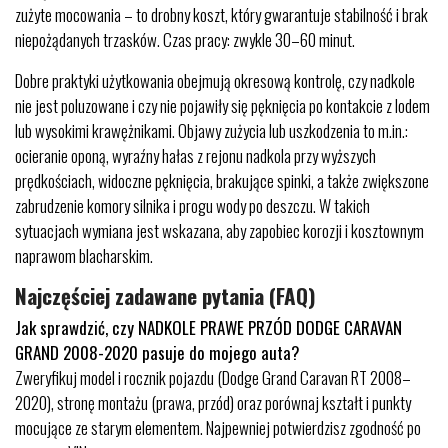
zużyte mocowania – to drobny koszt, który gwarantuje stabilność i brak
niepożądanych trzasków. Czas pracy: zwykle 30–60 minut.
Dobre praktyki użytkowania obejmują okresową kontrolę, czy nadkole
nie jest poluzowane i czy nie pojawiły się pęknięcia po kontakcie z lodem
lub wysokimi krawężnikami. Objawy zużycia lub uszkodzenia to m.in.:
ocieranie oponą, wyraźny hałas z rejonu nadkola przy wyższych
prędkościach, widoczne pęknięcia, brakujące spinki, a także zwiększone
zabrudzenie komory silnika i progu wody po deszczu. W takich
sytuacjach wymiana jest wskazana, aby zapobiec korozji i kosztownym
naprawom blacharskim.
Najczęściej zadawane pytania (FAQ)
Jak sprawdzić, czy NADKOLE PRAWE PRZÓD DODGE CARAVAN
GRAND 2008-2020 pasuje do mojego auta?
Zweryfikuj model i rocznik pojazdu (Dodge Grand Caravan RT 2008–
2020), stronę montażu (prawa, przód) oraz porównaj kształt i punkty
mocujące ze starym elementem. Najpewniej potwierdzisz zgodność po