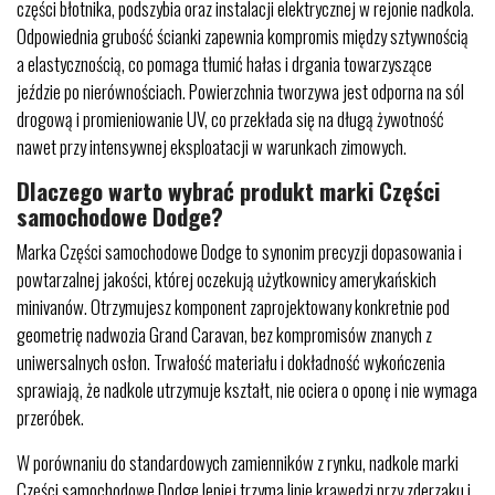
części błotnika, podszybia oraz instalacji elektrycznej w rejonie nadkola.
Odpowiednia grubość ścianki zapewnia kompromis między sztywnością
a elastycznością, co pomaga tłumić hałas i drgania towarzyszące
jeździe po nierównościach. Powierzchnia tworzywa jest odporna na sól
drogową i promieniowanie UV, co przekłada się na długą żywotność
nawet przy intensywnej eksploatacji w warunkach zimowych.
Dlaczego warto wybrać produkt marki Części
samochodowe Dodge?
Marka Części samochodowe Dodge to synonim precyzji dopasowania i
powtarzalnej jakości, której oczekują użytkownicy amerykańskich
minivanów. Otrzymujesz komponent zaprojektowany konkretnie pod
geometrię nadwozia Grand Caravan, bez kompromisów znanych z
uniwersalnych osłon. Trwałość materiału i dokładność wykończenia
sprawiają, że nadkole utrzymuje kształt, nie ociera o oponę i nie wymaga
przeróbek.
W porównaniu do standardowych zamienników z rynku, nadkole marki
Części samochodowe Dodge lepiej trzyma linię krawędzi przy zderzaku i