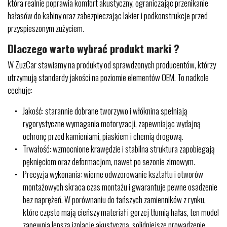
która realnie poprawia komfort akustyczny, ograniczając przenikanie
hałasów do kabiny oraz zabezpieczając lakier i podkonstrukcje przed
przyspieszonym zużyciem.
Dlaczego warto wybrać produkt marki ?
W ZuzCar stawiamy na produkty od sprawdzonych producentów, którzy
utrzymują standardy jakości na poziomie elementów OEM. To nadkole
cechuje:
Jakość: starannie dobrane tworzywo i włóknina spełniają
rygorystyczne wymagania motoryzacji, zapewniając wydajną
ochronę przed kamieniami, piaskiem i chemią drogową.
Trwałość: wzmocnione krawędzie i stabilna struktura zapobiegają
pęknięciom oraz deformacjom, nawet po sezonie zimowym.
Precyzja wykonania: wierne odwzorowanie kształtu i otworów
montażowych skraca czas montażu i gwarantuje pewne osadzenie
bez naprężeń. W porównaniu do tańszych zamienników z rynku,
które często mają cieńszy materiał i gorzej tłumią hałas, ten model
zapewnia lepszą izolację akustyczną, solidniejsze prowadzenie