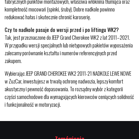
fabrycznych punktów montażowych, właściwa włóknina tłumiąca oraz
kompletność mocowań (spinki, śruby). Dobre nadkole powinno
redukować hałas i skutecznie chronić karoserię.
Czy to nadkole pasuje do wersji przed i po liftingu WK2?
Tak, jest przeznaczone do JEEP Grand Cherokee WK2 z lat 2011–2021.
W przypadku wersji specjalnych lub nietypowych pakietów wyposażenia
zalecamy porównanie kształtu i numerów referencyjnych przed
zakupem.
Wybierając JEEP GRAND CHEROKEE WK2 2011-21 NADKOLE LEWE NOWE
w ZuzCar, inwestujesz w trwałą ochronę nadwozia, lepszy komfort
akustyczny i pewność dopasowania. To rozsądny wybór z kategorii
części samochodowe dla wymagających kierowców ceniących solidność
i funkcjonalność w motoryzacji.
Zamówienia