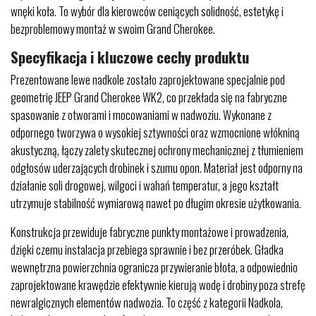
wnęki koła. To wybór dla kierowców ceniących solidność, estetykę i
bezproblemowy montaż w swoim Grand Cherokee.
Specyfikacja i kluczowe cechy produktu
Prezentowane lewe nadkole zostało zaprojektowane specjalnie pod
geometrię JEEP Grand Cherokee WK2, co przekłada się na fabryczne
spasowanie z otworami i mocowaniami w nadwoziu. Wykonane z
odpornego tworzywa o wysokiej sztywności oraz wzmocnione włókniną
akustyczną, łączy zalety skutecznej ochrony mechanicznej z tłumieniem
odgłosów uderzających drobinek i szumu opon. Materiał jest odporny na
działanie soli drogowej, wilgoci i wahań temperatur, a jego kształt
utrzymuje stabilność wymiarową nawet po długim okresie użytkowania.
Konstrukcja przewiduje fabryczne punkty montażowe i prowadzenia,
dzięki czemu instalacja przebiega sprawnie i bez przeróbek. Gładka
wewnętrzna powierzchnia ogranicza przywieranie błota, a odpowiednio
zaprojektowane krawędzie efektywnie kierują wodę i drobiny poza strefę
newralgicznych elementów nadwozia. To część z kategorii Nadkola,