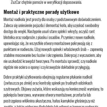
ZuzCar chętnie pomoże w weryfikacji dopasowania.
Montaż i praktyczne porady użytkowe
Montaż nadkola jest prosty dla osoby z podstawowym doświadczeniem.
Zaleca się uniesienie pojazdu i demontaż koła, aby uzyskać swobodny
dostęp do wnęki. Następnie usuń stare spinki i wkręty, oczyść rant
błotnika oraz nadproże z piasku i osadów. Przymierz nowe nadkole,
upewniając się, że wszystkie otwory montażowe pokrywają się z
punktami w nadwoziu. Użyj nowych spinek i właściwych śrub – zapewnią
stabilne mocowanie bez luzów i skrzypienia. Dokręcaj z wyczuciem, aby
nie uszkodzić krawędzi tworzywa. Po montażu sprawdź, czy nadkole
nigdzie nie ociera o oponę i czy krawędzie dokładnie przylegają.
Dobre praktyki użytkowania obejmują regularne płukanie nadkoli
(zwłaszcza po zimie) oraz kontrolę spinek po trudnych odcinkach
szutrowych. Objawy zużycia, które wskazują na konieczność wymiany, to
pęknięcia tworzywa, wyrwane otwory montażowe, przetarta lub
postrzępiona włóknina akustyczna, hałas kamyków głośniejszy niż
zwykle, a także widoczne ślady błota lub wilgoci w komorze nadwozia.