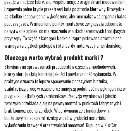
pasuje w miejsce fabryczne, współpracuje z oryginalnymi mocowaniami
i zapewnia pełne krycie przestrzeni koła po stronie kierowcy. Krawędzie
są gładkie i odpowiednio wykończone, aby minimalizować drgania i hałas
podczas jazdy. Wzmocnione punkty montażowe zwiększają odporność
na wyrwanie spinek, co ma znaczenie w autach terenowych i holujących
przyczepy. To część z kategorii Nadkola, zaprojektowana strictnie pod
wymagania ciężkich pickupów i standardy motoryzacji amerykańskiej.
Dlaczego warto wybrać produkt marki ?
Stawiamy na sprawdzonych producentów części samochodowych,
którzy oferują stałą kontrolę jakości i powtarzalność wykonania. W
praktyce oznacza to lepsze spasowanie z poszyciem błotnika,
stabilniejszą pracę w czasie oraz mniejszą podatność na pęknięcia niż w
przypadku najtańszych zamienników. Precyzja wymiarowa i jakość
tworzywa przekładają się na pewny montaż w punktach fabrycznych i
brak konieczności przeróbek. W porównaniu ze standardowymi,
budżetowymi nadkolami różnicę widać w grubości materiału,
wykończeniu krawędzi oraz trwałości mocowań. Kupując w ZuzCar,