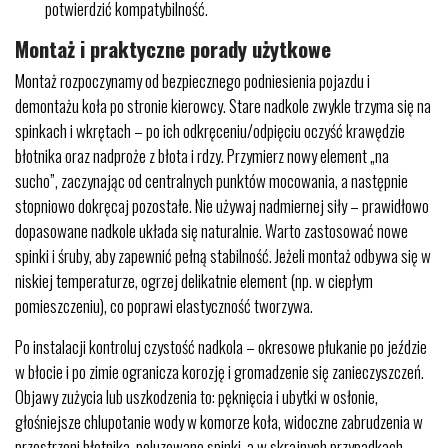
potwierdzić kompatybilność.
Montaż i praktyczne porady użytkowe
Montaż rozpoczynamy od bezpiecznego podniesienia pojazdu i
demontażu koła po stronie kierowcy. Stare nadkole zwykle trzyma się na
spinkach i wkrętach – po ich odkręceniu/odpięciu oczyść krawędzie
błotnika oraz nadproże z błota i rdzy. Przymierz nowy element „na
sucho”, zaczynając od centralnych punktów mocowania, a następnie
stopniowo dokręcaj pozostałe. Nie używaj nadmiernej siły – prawidłowo
dopasowane nadkole układa się naturalnie. Warto zastosować nowe
spinki i śruby, aby zapewnić pełną stabilność. Jeżeli montaż odbywa się w
niskiej temperaturze, ogrzej delikatnie element (np. w ciepłym
pomieszczeniu), co poprawi elastyczność tworzywa.
Po instalacji kontroluj czystość nadkola – okresowe płukanie po jeździe
w błocie i po zimie ogranicza korozję i gromadzenie się zanieczyszczeń.
Objawy zużycia lub uszkodzenia to: pęknięcia i ubytki w osłonie,
głośniejsze chlupotanie wody w komorze koła, widoczne zabrudzenia w
przestrzeni błotnika, poluzowane spinki, a w skrajnych przypadkach