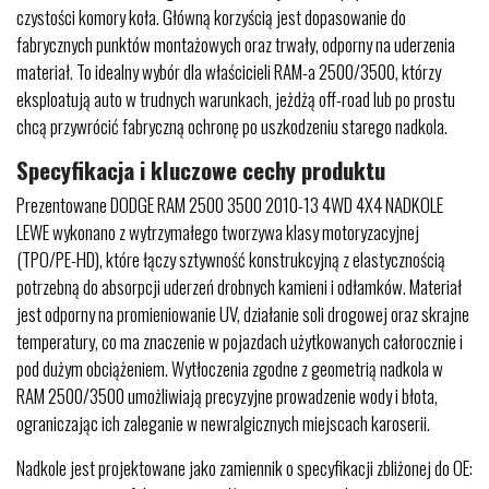
czystości komory koła. Główną korzyścią jest dopasowanie do
fabrycznych punktów montażowych oraz trwały, odporny na uderzenia
materiał. To idealny wybór dla właścicieli RAM-a 2500/3500, którzy
eksploatują auto w trudnych warunkach, jeżdżą off-road lub po prostu
chcą przywrócić fabryczną ochronę po uszkodzeniu starego nadkola.
Specyfikacja i kluczowe cechy produktu
Prezentowane DODGE RAM 2500 3500 2010-13 4WD 4X4 NADKOLE
LEWE wykonano z wytrzymałego tworzywa klasy motoryzacyjnej
(TPO/PE-HD), które łączy sztywność konstrukcyjną z elastycznością
potrzebną do absorpcji uderzeń drobnych kamieni i odłamków. Materiał
jest odporny na promieniowanie UV, działanie soli drogowej oraz skrajne
temperatury, co ma znaczenie w pojazdach użytkowanych całorocznie i
pod dużym obciążeniem. Wytłoczenia zgodne z geometrią nadkola w
RAM 2500/3500 umożliwiają precyzyjne prowadzenie wody i błota,
ograniczając ich zaleganie w newralgicznych miejscach karoserii.
Nadkole jest projektowane jako zamiennik o specyfikacji zbliżonej do OE: