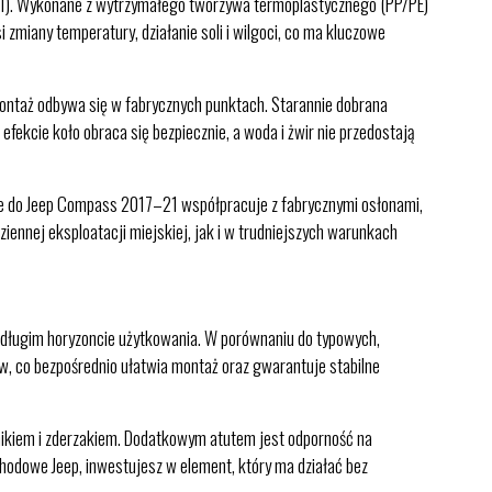
21). Wykonane z wytrzymałego tworzywa termoplastycznego (PP/PE)
zmiany temperatury, działanie soli i wilgoci, co ma kluczowe
ontaż odbywa się w fabrycznych punktach. Starannie dobrana
fekcie koło obraca się bezpiecznie, a woda i żwir nie przedostają
lewe do Jeep Compass 2017–21 współpracuje z fabrycznymi osłonami,
ennej eksploatacji miejskiej, jak i w trudniejszych warunkach
długim horyzoncie użytkowania. W porównaniu do typowych,
, co bezpośrednio ułatwia montaż oraz gwarantuje stabilne
otnikiem i zderzakiem. Dodatkowym atutem jest odporność na
hodowe Jeep, inwestujesz w element, który ma działać bez