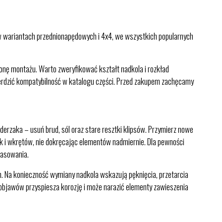
 wariantach przednionapędowych i 4x4, we wszystkich popularnych
nę montażu. Warto zweryfikować kształt nadkola i rozkład
dzić kompatybilność w katalogu części. Przed zakupem zachęcamy
derzaka – usuń brud, sól oraz stare resztki klipsów. Przymierz nowe
ek i wkrętów, nie dokręcając elementów nadmiernie. Dla pewności
pasowania.
. Na konieczność wymiany nadkola wskazują pęknięcia, przetarcia
objawów przyspiesza korozję i może narazić elementy zawieszenia