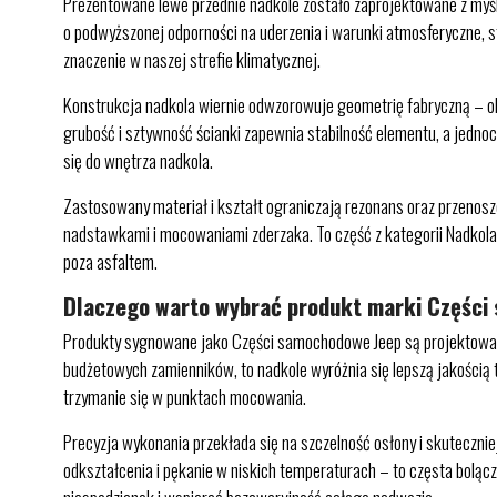
Prezentowane lewe przednie nadkole zostało zaprojektowane z my
o podwyższonej odporności na uderzenia i warunki atmosferyczne, st
znaczenie w naszej strefie klimatycznej.
Konstrukcja nadkola wiernie odwzorowuje geometrię fabryczną – o
grubość i sztywność ścianki zapewnia stabilność elementu, a jednoc
się do wnętrza nadkola.
Zastosowany materiał i kształt ograniczają rezonans oraz przenosz
nadstawkami i mocowaniami zderzaka. To część z kategorii Nadkola 
poza asfaltem.
Dlaczego warto wybrać produkt marki Częśc
Produkty sygnowane jako Części samochodowe Jeep są projektowan
budżetowych zamienników, to nadkole wyróżnia się lepszą jakością
trzymanie się w punktach mocowania.
Precyzja wykonania przekłada się na szczelność osłony i skutecznie
odkształcenia i pękanie w niskich temperaturach – to częsta bolą