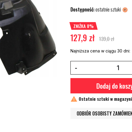
Dostępność:
ostatnie sztuki
ZNIŻKA 8%
127,9 zł
139,0 zł
Najniższa cena w ciągu 30 dni:
Dodaj do kosz

Ostatnie sztuki w magazyn
ODBIÓR OSOBISTY ZAMÓWIE