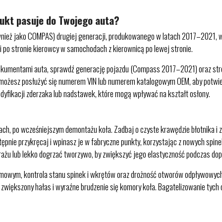
dukt pasuje do Twojego auta?
nież jako COMPAS) drugiej generacji, produkowanego w latach 2017–2021, w
li po stronie kierowcy w samochodach z kierownicą po lewej stronie.
dokumentami auta, sprawdź generację pojazdu (Compass 2017–2021) oraz stro
żesz posłużyć się numerem VIN lub numerem katalogowym OEM, aby potwier
dyfikacji zderzaka lub nadstawek, które mogą wpływać na kształt osłony.
ach, po wcześniejszym demontażu koła. Zadbaj o czyste krawędzie błotnika i z
tępnie przykręcaj i wpinasz je w fabryczne punkty, korzystając z nowych spin
żu lub lekko dogrzać tworzywo, by zwiększyć jego elastyczność podczas do
 zimowym, kontrola stanu spinek i wkrętów oraz drożność otworów odpływowych
zwiększony hałas i wyraźne brudzenie się komory koła. Bagatelizowanie tych 