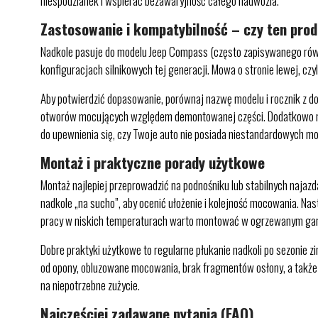
niespodzianek i wspierać bezawaryjność całego nadwozia.
Zastosowanie i kompatybilność – czy ten pro
Nadkole pasuje do modelu Jeep Compass (często zapisywanego rów
konfiguracjach silnikowych tej generacji. Mowa o stronie lewej, czy
Aby potwierdzić dopasowanie, porównaj nazwę modelu i rocznik z 
otworów mocujących względem demontowanej części. Dodatkowo mo
do upewnienia się, czy Twoje auto nie posiada niestandardowych mo
Montaż i praktyczne porady użytkowe
Montaż najlepiej przeprowadzić na podnośniku lub stabilnych najazd
nadkole „na sucho”, aby ocenić ułożenie i kolejność mocowania. Nas
pracy w niskich temperaturach warto montować w ogrzewanym gara
Dobre praktyki użytkowe to regularne płukanie nadkoli po sezonie
od opony, obluzowane mocowania, brak fragmentów osłony, a także 
na niepotrzebne zużycie.
Najczęściej zadawane pytania (FAQ)