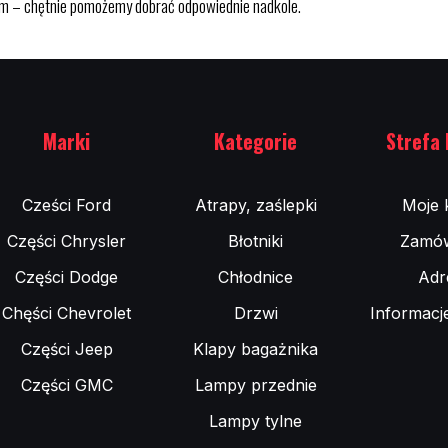
pem – chętnie pomożemy dobrać odpowiednie nadkole.
Marki
Kategorie
Strefa 
Cześci Ford
Atrapy, zaślepki
Moje 
Części Chrysler
Błotniki
Zamów
Części Dodge
Chłodnice
Adr
Chęści Chevrolet
Drzwi
Informacj
Części Jeep
Klapy bagażnika
Części GMC
Lampy przednie
Lampy tylne