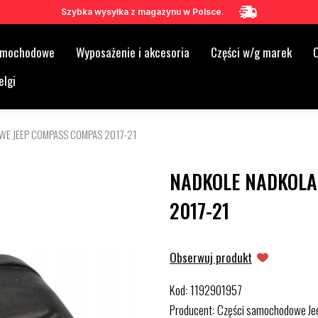
Szybka wysyłka z magazynu w Polsce.
samochodowe
Wyposażenie i akcesoria
Części w/g marek
O
elgi
WE JEEP COMPASS COMPAS 2017-21
NADKOLE NADKOLA
2017-21
Obserwuj produkt
Kod
1192901957
:
Producent
Części samochodowe Je
: