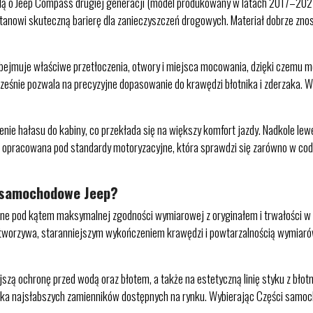
ślą o Jeep Compass drugiej generacji (model produkowany w latach 2017–20
anowi skuteczną barierę dla zanieczyszczeń drogowych. Materiał dobrze znosi 
bejmuje właściwe przetłoczenia, otwory i miejsca mocowania, dzięki czemu m
ześnie pozwala na precyzyjne dopasowanie do krawędzi błotnika i zderzaka. W e
enie hałasu do kabiny, co przekłada się na większy komfort jazdy. Nadkole 
opracowana pod standardy motoryzacyjne, która sprawdzi się zarówno w codzi
i samochodowe Jeep?
e pod kątem maksymalnej zgodności wymiarowej z oryginałem i trwałości w 
 tworzywa, staranniejszym wykończeniem krawędzi i powtarzalnością wymiarów
jszą ochronę przed wodą oraz błotem, a także na estetyczną linię styku z bł
czka najsłabszych zamienników dostępnych na rynku. Wybierając Części samoc