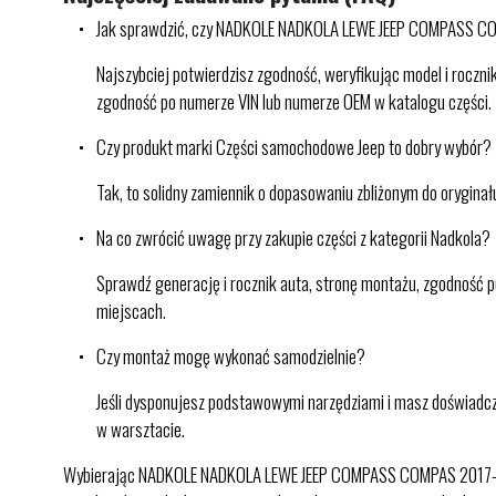
Jak sprawdzić, czy NADKOLE NADKOLA LEWE JEEP COMPASS CO
Najszybciej potwierdzisz zgodność, weryfikując model i rocz
zgodność po numerze VIN lub numerze OEM w katalogu części.
Czy produkt marki Części samochodowe Jeep to dobry wybór?
Tak, to solidny zamiennik o dopasowaniu zbliżonym do orygina
Na co zwrócić uwagę przy zakupie części z kategorii Nadkola?
Sprawdź generację i rocznik auta, stronę montażu, zgodność p
miejscach.
Czy montaż mogę wykonać samodzielnie?
Jeśli dysponujesz podstawowymi narzędziami i masz doświadcze
w warsztacie.
Wybierając NADKOLE NADKOLA LEWE JEEP COMPASS COMPAS 2017-21 w 