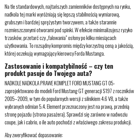
Na tle standardowych, najtańszych zamienników dostępnych na rynku,
nadkola tej marki wyróżniają się lepszą stabilnością wymiarową,
grubszym i bardziej sprężystym tworzywem, a także starannie
rozmieszczonymi otworami pod spinki. W efekcie minimalizujesz ryzyko
trzasków, przetarć czy „falowania” osłony po kilku miesiącach
użytkowania. To rozsądny kompromis między korzystną ceną a jakością,
której oczekują wymagający kierowcy Forda Mustanga.
Zastosowanie i kompatybilność – czy ten
produkt pasuje do Twojego auta?
NADKOLE NADKOLA PRAWE KOMPLET FORD MUSTANG GT 05-
zaprojektowano do modeli Ford Mustang GT generacji S197 z roczników
2005–2009, w tym do popularnych wersji z silnikiem 4.6 V8, a także
wybranych odmian 5.4. Element przeznaczony jest na prawą, przednią
stronę pojazdu (strona pasażera). Sprawdzi się zarówno w nadwoziu
coupe, jak i cabrio, o ile auto pochodzi z właściwego zakresu produkcji.
Aby zweryfikować dopasowanie: