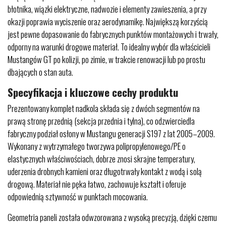
błotnika, wiązki elektryczne, nadwozie i elementy zawieszenia, a przy
okazji poprawia wyciszenie oraz aerodynamikę. Największą korzyścią
jest pewne dopasowanie do fabrycznych punktów montażowych i trwały,
odporny na warunki drogowe materiał. To idealny wybór dla właścicieli
Mustangów GT po kolizji, po zimie, w trakcie renowacji lub po prostu
dbających o stan auta.
Specyfikacja i kluczowe cechy produktu
Prezentowany komplet nadkola składa się z dwóch segmentów na
prawą stronę przednią (sekcja przednia i tylna), co odzwierciedla
fabryczny podział osłony w Mustangu generacji S197 z lat 2005–2009.
Wykonany z wytrzymałego tworzywa polipropylenowego/PE o
elastycznych właściwościach, dobrze znosi skrajne temperatury,
uderzenia drobnych kamieni oraz długotrwały kontakt z wodą i solą
drogową. Materiał nie pęka łatwo, zachowuje kształt i oferuje
odpowiednią sztywność w punktach mocowania.
Geometria paneli została odwzorowana z wysoką precyzją, dzięki czemu