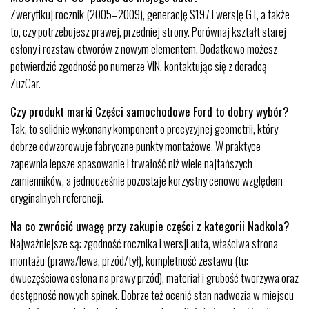
Zweryfikuj rocznik (2005–2009), generację S197 i wersję GT, a także
to, czy potrzebujesz prawej, przedniej strony. Porównaj kształt starej
osłony i rozstaw otworów z nowym elementem. Dodatkowo możesz
potwierdzić zgodność po numerze VIN, kontaktując się z doradcą
ZuzCar.
Czy produkt marki Części samochodowe Ford to dobry wybór?
Tak, to solidnie wykonany komponent o precyzyjnej geometrii, który
dobrze odwzorowuje fabryczne punkty montażowe. W praktyce
zapewnia lepsze spasowanie i trwałość niż wiele najtańszych
zamienników, a jednocześnie pozostaje korzystny cenowo względem
oryginalnych referencji.
Na co zwrócić uwagę przy zakupie części z kategorii Nadkola?
Najważniejsze są: zgodność rocznika i wersji auta, właściwa strona
montażu (prawa/lewa, przód/tył), kompletność zestawu (tu:
dwuczęściowa osłona na prawy przód), materiał i grubość tworzywa oraz
dostępność nowych spinek. Dobrze też ocenić stan nadwozia w miejscu