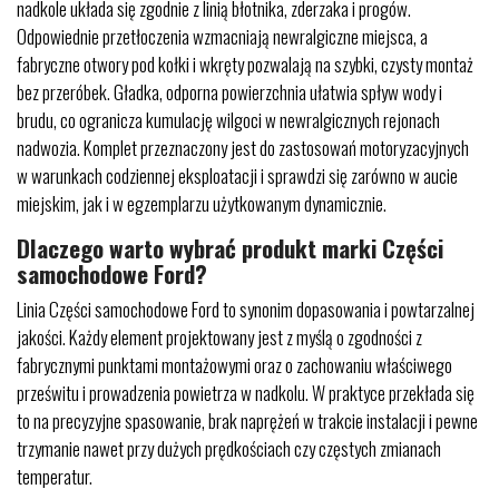
nadkole układa się zgodnie z linią błotnika, zderzaka i progów.
Odpowiednie przetłoczenia wzmacniają newralgiczne miejsca, a
fabryczne otwory pod kołki i wkręty pozwalają na szybki, czysty montaż
bez przeróbek. Gładka, odporna powierzchnia ułatwia spływ wody i
brudu, co ogranicza kumulację wilgoci w newralgicznych rejonach
nadwozia. Komplet przeznaczony jest do zastosowań motoryzacyjnych
w warunkach codziennej eksploatacji i sprawdzi się zarówno w aucie
miejskim, jak i w egzemplarzu użytkowanym dynamicznie.
Dlaczego warto wybrać produkt marki Części
samochodowe Ford?
Linia Części samochodowe Ford to synonim dopasowania i powtarzalnej
jakości. Każdy element projektowany jest z myślą o zgodności z
fabrycznymi punktami montażowymi oraz o zachowaniu właściwego
prześwitu i prowadzenia powietrza w nadkolu. W praktyce przekłada się
to na precyzyjne spasowanie, brak naprężeń w trakcie instalacji i pewne
trzymanie nawet przy dużych prędkościach czy częstych zmianach
temperatur.