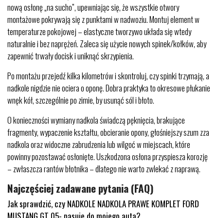
nową osłonę „na sucho”, upewniając się, że wszystkie otwory
montażowe pokrywają się z punktami w nadwoziu. Montuj element w
temperaturze pokojowej – elastyczne tworzywo układa się wtedy
naturalnie i bez naprężeń. Zaleca się użycie nowych spinek/kołków, aby
zapewnić trwały docisk i uniknąć skrzypienia.
Po montażu przejedź kilka kilometrów i skontroluj, czy spinki trzymają, a
nadkole nigdzie nie ociera o oponę. Dobra praktyka to okresowe płukanie
wnęk kół, szczególnie po zimie, by usunąć sól i błoto.
O konieczności wymiany nadkola świadczą pęknięcia, brakujące
fragmenty, wypaczenie kształtu, obcieranie opony, głośniejszy szum zza
nadkola oraz widoczne zabrudzenia lub wilgoć w miejscach, które
powinny pozostawać osłonięte. Uszkodzona osłona przyspiesza korozję
– zwłaszcza rantów błotnika – dlatego nie warto zwlekać z naprawą.
Najczęściej zadawane pytania (FAQ)
Jak sprawdzić, czy NADKOLE NADKOLA PRAWE KOMPLET FORD
MUSTANG GT 05- pasuje do mojego auta?