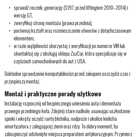
sprawdź rocznik, generację (S197, przed liftingiem 2010–2014) i
wersję GT,
zweryfikuj stronę montażu (prawa przednia),
porównaj kształt oraz rozmieszczenie otworów z dotychczasowym
elementem,
w razie wątpliwości skorzystaj z weryfikacji po numerze VIN lub
skontaktuj się z obsługą sklepu ZuzCar, która specjalizuje się w
częściach samochodowych do aut z USA.
Dokładne sprawdzenie kompatybilności przed zakupem oszczędzi czas i
przyspieszy montaż.
Montaż i praktyczne porady użytkowe
Instalację rozpocznij od bezpiecznego uniesienia auta i demontażu
prawego przedniego koła. Zdejmij stare nadkole, usuwając uszkodzone
spinki i wkręty; oczyść ranty błotnika, nadproże i okolice kielicha
amortyzatora z zalegającej ziemi oraz rdzy. To dobry moment, by
zabezpieczyć odsłonięte miejsca preparatem antykorozyjnym. Przymierz