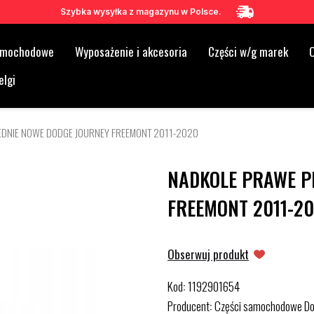
Szybka wysyłka z magazynu w Polsce.
samochodowe
Wyposażenie i akcesoria
Części w/g marek
O
elgi
EDNIE NOWE DODGE JOURNEY FREEMONT 2011-2020
NADKOLE PRAWE P
FREEMONT 2011-2
Obserwuj produkt
Kod
1192901654
:
Producent
Części samochodowe D
: