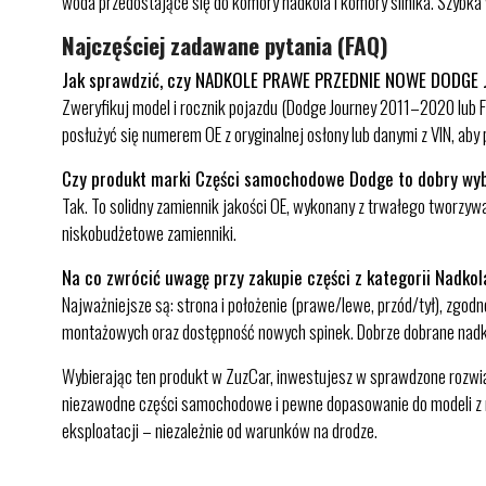
woda przedostające się do komory nadkola i komory silnika. Szybk
Najczęściej zadawane pytania (FAQ)
Jak sprawdzić, czy NADKOLE PRAWE PRZEDNIE NOWE DODGE
Zweryfikuj model i rocznik pojazdu (Dodge Journey 2011–2020 lub 
posłużyć się numerem OE z oryginalnej osłony lub danymi z VIN, aby
Czy produkt marki Części samochodowe Dodge to dobry wy
Tak. To solidny zamiennik jakości OE, wykonany z trwałego tworzy
niskobudżetowe zamienniki.
Na co zwrócić uwagę przy zakupie części z kategorii Nadko
Najważniejsze są: strona i położenie (prawe/lewe, przód/tył), zgo
montażowych oraz dostępność nowych spinek. Dobrze dobrane nadkole
Wybierając ten produkt w ZuzCar, inwestujesz w sprawdzone rozwiąz
niezawodne części samochodowe i pewne dopasowanie do modeli z ro
eksploatacji – niezależnie od warunków na drodze.