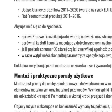
Dodge Journey z roczników 2011–2020 (wersje na rynek EU i 
Fiat Freemont z lat produkcji 2011–2016.
Aby upewnić się co do zgodności:
sprawdź nazwę i rocznik pojazdu, wersję nadwozia oraz stronę
porównaj kształt i punkty mocujące z dotychczasowym nadko
jeśli posiadasz numer OE starej części, zweryfikuj zgodność 
w razie wątpliwości skonsultuj parametry ze specyfikacją sw
Dokładna weryfikacja przed montażem oszczędza czas i gwarantuje
Montaż i praktyczne porady użytkowe
Montaż jest prosty dla osoby z podstawowym doświadczeniem w mecha
elementów metalowych oraz instalacji przewodów. Wymień spinki i k
nie odkształcić krawędzi. Po montażu wykonaj krótki przejazd i skont
Objawy zużycia wskazujące na konieczność wymiany to: pęknięcia, uk