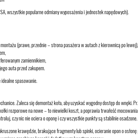
USA, wszystkie popularne odmiany wyposażenia i jednostek napędowych).
 montażu (prawe, przednie – strona pasażera w autach z kierownicą po lewej)
lem,
z oferowanym zamiennikiem,
ojego auta przed zakupem.
 idealne spasowanie.
nice. Zaleca się demontaż koła, aby uzyskać wygodny dostęp do wnęki. Przed
ołki rozporowe na nowe – to niewielki koszt, a poprawia trwałość mocowania.
roluj, czy nic nie ociera o oponę i czy wszystkie punkty są stabilnie osadzone.
ruszone krawędzie, brakujące fragmenty lub spinki, ocieranie opon o osłonę 