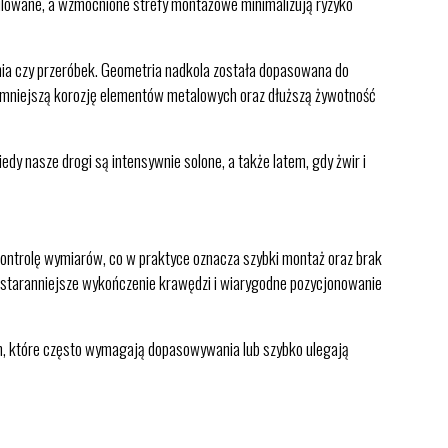
ilowane, a wzmocnione strefy montażowe minimalizują ryzyko
nia czy przeróbek. Geometria nadkola została dopasowana do
na mniejszą korozję elementów metalowych oraz dłuższą żywotność
dy nasze drogi są intensywnie solone, a także latem, gdy żwir i
ontrolę wymiarów, co w praktyce oznacza szybki montaż oraz brak
, staranniejsze wykończenie krawędzi i wiarygodne pozycjonowanie
om, które często wymagają dopasowywania lub szybko ulegają