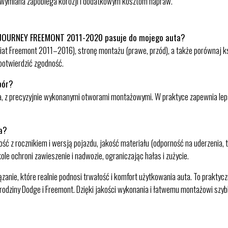
a wymiana zapobiega korozji i dodatkowym kosztom napraw.
 JOURNEY FREEMONT 2011-2020 pasuje do mojego auta?
Fiat Freemont 2011–2016), stronę montażu (prawe, przód), a także porównaj
 potwierdzić zgodność.
bór?
wa, z precyzyjnie wykonanymi otworami montażowymi. W praktyce zapewnia lep
la?
dność z rocznikiem i wersją pojazdu, jakość materiału (odporność na uderzeni
 ochroni zawieszenie i nadwozie, ograniczając hałas i zużycie.
anie, które realnie podnosi trwałość i komfort użytkowania auta. To praktycz
dziny Dodge i Freemont. Dzięki jakości wykonania i łatwemu montażowi szyb