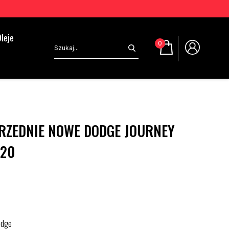
leje
0
RZEDNIE NOWE DODGE JOURNEY
020
odge