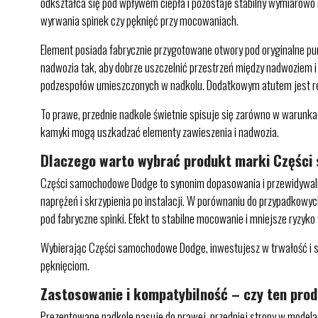
odkształca się pod wpływem ciepła i pozostaje stabilny wymiarow
wyrwania spinek czy pęknięć przy mocowaniach.
Element posiada fabrycznie przygotowane otwory pod oryginalne pu
nadwozia tak, aby dobrze uszczelnić przestrzeń między nadwoziem i
podzespołów umieszczonych w nadkolu. Dodatkowym atutem jest red
To prawe, przednie nadkole świetnie spisuje się zarówno w warunkac
kamyki mogą uszkadzać elementy zawieszenia i nadwozia.
Dlaczego warto wybrać produkt marki Częśc
Części samochodowe Dodge to synonim dopasowania i przewidywalnej
naprężeń i skrzypienia po instalacji. W porównaniu do przypadkowy
pod fabryczne spinki. Efekt to stabilne mocowanie i mniejsze ryzy
Wybierając Części samochodowe Dodge, inwestujesz w trwałość i sp
pęknięciom.
Zastosowanie i kompatybilność – czy ten pro
Prezentowane nadkole pasuje do prawej, przedniej strony w modela