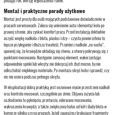
podając rok, wersję wyposażenia i silnik.
Montaż i praktyczne porady użytkowe
Montaż jest prosty dla osób mających podstawowe doświadczenie w
pracach serwisowych. Zaleca się uniesienie auta i demontaż koła po
prawej stronie, aby zyskać komfort pracy. Przed instalacją dokładnie
oczyść wnękę nadkola z błota, piasku i rdzy – czysta powierzchnia to
lepsze przyleganie i dłuższa trwałość. Przymierz nadkole „na sucho”,
upewnij się, że krawędzie układają się równo, a otwory pokrywają się z
punktami mocowania. Następnie zamocuj element, wykorzystując
odpowiednie spinki lub wkręty; nie dokręcaj ich zbyt mocno, by nie
odkształcić miękkiego materiału. Po montażu skręć koła i sprawdź, czy
nic nie ociera podczas pełnego skrętu.
W eksploatacji dobrą praktyką jest sezonowe mycie przestrzeni nadkoli
oraz kontrola mocowań, szczególnie po zimie. Objawy zużycia lub
uszkodzenia to pęknięcia, przetarcia, oderwane mocowania,
wykruszenia krawędzi, a także zwiększony hałas od kół i ślady błota w
komorze silnika czy na progach. Jeżeli zauważysz brakujące fragmenty