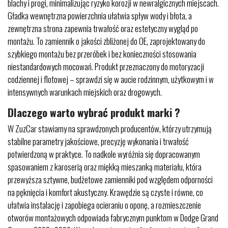
blachy i progi, minimalizując ryzyko korozji w newralgicznych miejscach.
Gładka wewnętrzna powierzchnia ułatwia spływ wody i błota, a
zewnętrzna strona zapewnia trwałość oraz estetyczny wygląd po
montażu. To zamiennik o jakości zbliżonej do OE, zaprojektowany do
szybkiego montażu bez przeróbek i bez konieczności stosowania
niestandardowych mocowań. Produkt przeznaczony do motoryzacji
codziennej i flotowej – sprawdzi się w aucie rodzinnym, użytkowym i w
intensywnych warunkach miejskich oraz drogowych.
Dlaczego warto wybrać produkt marki ?
W ZuzCar stawiamy na sprawdzonych producentów, którzy utrzymują
stabilne parametry jakościowe, precyzję wykonania i trwałość
potwierdzoną w praktyce. To nadkole wyróżnia się dopracowanym
spasowaniem z karoserią oraz miękką mieszanką materiału, która
przewyższa sztywne, budżetowe zamienniki pod względem odporności
na pęknięcia i komfort akustyczny. Krawędzie są czyste i równe, co
ułatwia instalację i zapobiega ocieraniu o oponę, a rozmieszczenie
otworów montażowych odpowiada fabrycznym punktom w Dodge Grand