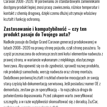
Caravan 2008–2020. W porównaniu ze standardowymi zamiennikami
dostępny produkt lepiej znosi pracę zawieszenia, różnice temperatur i
kontakt z chemią drogową, dzięki czemu dłużej utrzymuje właściwy
kształt i funkcję ochronną.
Zastosowanie i kompatybilność – czy ten
produkt pasuje do Twojego auta?
Nadkole pasuje do Dodge Grand Caravan generacji produkowanej w
latach 2008–2020 na prawą stronę pojazdu, czyli stronę pasażera. To
część przeznaczona do ochrony przestrzeni koła i elementów nadwozia z
prawej strony, w wariancie wykonanym z miękkiego, elastycznego
tworzywa. Aby upewnić się co do zgodności, sprawdź nazwę produktu,
rok produkcji samochodu, wersję nadwozia oraz stronę montażu.
Dodatkowo porównaj kształt i rozkład otworów mocujących ze swoją
starą częścią lub dokumentacją serwisową. Jeśli posiadasz numer OE z
demontażu, zestaw go ze specyfikacją – to najszybsza droga do
potwierdzenia dopasowania. Przed zakupem warto zweryfikować
szczegóły, a w razie wątpliwości skonsultować się z doradcą ZuzCar,