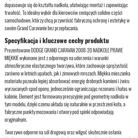
dopasowuje się do kształtu nadkola, ułatwiając montaż i zapewniając
trwałość. To idealny wybór dla kierowców ceniących solidne części
samochodowe, którzy chcą przywrócić fabryczną ochronę i estetykę w
swoim Grand Caravanie bez przepłacania.
Specyfikacja i kluczowe cechy produktu
Prezentowane DODGE GRAND CARAVAN 2008-20 NADKOLE PRAWE
MIĘKKIE wykonane jest z odpornego na uderzenia i warunki
atmosferyczne elastycznego tworzywa, które zachowuje sprężystość
zarówno w letnich upałach, jak i zimowych mrozach. Miękka mieszanka
materiału pozwala lepiej absorbować energię drobnych kamieni i żwiru
wyrzucanych spod opony, jednocześnie ograniczając rezonans i hałas w
kabinie. Element jest formowany precyzyjnie pod geometrię nadkola w
tym modelu, dzięki czemu układa się naturalnie w przestrzeni koła, a
fabryczne punkty mocowania i otwory pod spinki odpowiadają
oryginalnym.
Tworzywo odporne na sól drogową oraz wilgoć skutecznie osłania