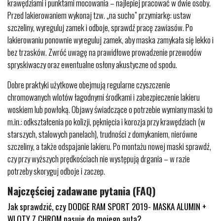
krawędziami i punktami mocowania – najlepiej pracować w dwie osoby.
Przed lakierowaniem wykonaj tzw. „na sucho” przymiarkę: ustaw
szczeliny, wyreguluj zamek i odboje, sprawdź pracę zawiasów. Po
lakierowaniu ponownie wyreguluj zamek, aby maska zamykała się lekko i
bez trzasków. Zwróć uwagę na prawidłowe prowadzenie przewodów
spryskiwaczy oraz ewentualne osłony akustyczne od spodu.
Dobre praktyki użytkowe obejmują regularne czyszczenie
chromowanych wlotów łagodnymi środkami i zabezpieczenie lakieru
woskiem lub powłoką. Objawy świadczące o potrzebie wymiany maski to
m.in.: odkształcenia po kolizji, pęknięcia i korozja przy krawędziach (w
starszych, stalowych panelach), trudności z domykaniem, nierówne
szczeliny, a także odspajanie lakieru. Po montażu nowej maski sprawdź,
czy przy wyższych prędkościach nie występują drgania – w razie
potrzeby skoryguj odboje i zaczep.
Najczęściej zadawane pytania (FAQ)
Jak sprawdzić, czy DODGE RAM SPORT 2019- MASKA ALUMIN +
WLOTY Z CHROM pasuje do mojego auta?