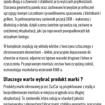
spodu dbają o sztywność i stabilność przy wyższych prędkościach.
Staranna geometria panelu oraz zachowane krawędzie przetłoczeń
sprzyjają równym szczelinom i prawidłowemu spasowaniu z błotnikami i
grillem. To pełnowymiarowy zamiennik pozycji OEM – wykonany z
dbałością o detale, dzięki czemu świetnie sprawdza się zarówno w
codziennej eksploatacji, jak i po naprawach powypadkowych lub
wizualnym tuningu.
W komplecie znajdują się wkłady wlotów z tworzywa sztucznego z
chromowanymi elementami – lekkie, precyzyjnie dopasowane do
otworów w masce, odporne na typowe warunki drogowe i łatwe w
czyszczeniu. Po poprawnym montażu zestaw tworzy spójną całość,
wzmacniając muskularny wizerunek RAM-a.
Dlaczego warto wybrać produkt marki ?
Produkty marki oferowanej przez ZuzCar są projektowane z myślą o
bezproblemowym montażu w miejscu oryginału oraz długiej
eksploatacji. To zamienniki, które celują w standard jakości
porównywalny z elementami fabrycznymi: stabilna geometria, precyzyjne