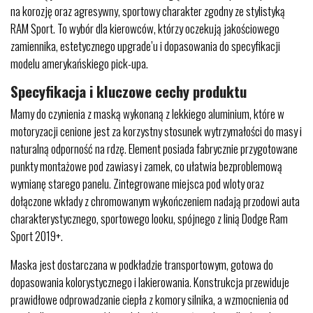
na korozję oraz agresywny, sportowy charakter zgodny ze stylistyką
RAM Sport. To wybór dla kierowców, którzy oczekują jakościowego
zamiennika, estetycznego upgrade’u i dopasowania do specyfikacji
modelu amerykańskiego pick-upa.
Specyfikacja i kluczowe cechy produktu
Mamy do czynienia z maską wykonaną z lekkiego aluminium, które w
motoryzacji cenione jest za korzystny stosunek wytrzymałości do masy i
naturalną odporność na rdzę. Element posiada fabrycznie przygotowane
punkty montażowe pod zawiasy i zamek, co ułatwia bezproblemową
wymianę starego panelu. Zintegrowane miejsca pod wloty oraz
dołączone wkłady z chromowanym wykończeniem nadają przodowi auta
charakterystycznego, sportowego looku, spójnego z linią Dodge Ram
Sport 2019+.
Maska jest dostarczana w podkładzie transportowym, gotowa do
dopasowania kolorystycznego i lakierowania. Konstrukcja przewiduje
prawidłowe odprowadzanie ciepła z komory silnika, a wzmocnienia od