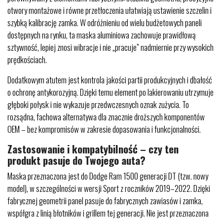
otwory montażowe i równe przetłoczenia ułatwiają ustawienie szczelin i
szybką kalibrację zamka. W odróżnieniu od wielu budżetowych paneli
dostępnych na rynku, ta maska aluminiowa zachowuje prawidłową
sztywność, lepiej znosi wibracje i nie „pracuje” nadmiernie przy wysokich
prędkościach.
Dodatkowym atutem jest kontrola jakości partii produkcyjnych i dbałość
o ochronę antykorozyjną. Dzięki temu element po lakierowaniu utrzymuje
głęboki połysk i nie wykazuje przedwczesnych oznak zużycia. To
rozsądna, fachowa alternatywa dla znacznie droższych komponentów
OEM – bez kompromisów w zakresie dopasowania i funkcjonalności.
Zastosowanie i kompatybilność – czy ten
produkt pasuje do Twojego auta?
Maska przeznaczona jest do Dodge Ram 1500 generacji DT (tzw. nowy
model), w szczególności w wersji Sport z roczników 2019–2022. Dzięki
fabrycznej geometrii panel pasuje do fabrycznych zawiasów i zamka,
współgra z linią błotników i grillem tej generacji. Nie jest przeznaczona