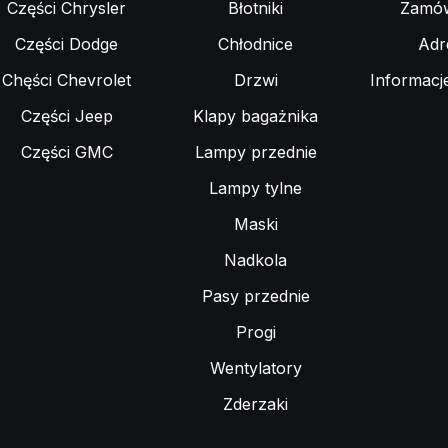
Części Chrysler
Błotniki
Zamów
Części Dodge
Chłodnice
Adr
Chęści Chevrolet
Drzwi
Informacj
Części Jeep
Klapy bagażnika
Części GMC
Lampy przednie
Lampy tylne
Maski
Nadkola
Pasy przednie
Progi
Wentylatory
Zderzaki