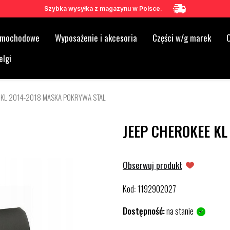
Szybka wysyłka z magazynu w Polsce.
samochodowe
Wyposażenie i akcesoria
Części w/g marek
O
elgi
 KL 2014-2018 MASKA POKRYWA STAL
JEEP CHEROKEE KL
Obserwuj produkt
Kod
1192902027
:
Dostępność:
na stanie