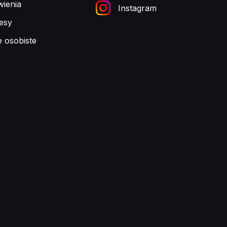
ienia
Instagram
esy
e osobiste