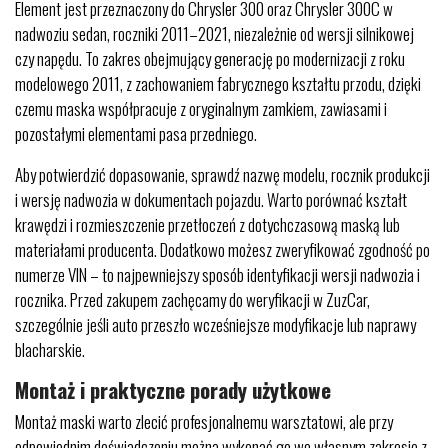
Element jest przeznaczony do Chrysler 300 oraz Chrysler 300C w
nadwoziu sedan, roczniki 2011–2021, niezależnie od wersji silnikowej
czy napędu. To zakres obejmujący generację po modernizacji z roku
modelowego 2011, z zachowaniem fabrycznego kształtu przodu, dzięki
czemu maska współpracuje z oryginalnym zamkiem, zawiasami i
pozostałymi elementami pasa przedniego.
Aby potwierdzić dopasowanie, sprawdź nazwę modelu, rocznik produkcji
i wersję nadwozia w dokumentach pojazdu. Warto porównać kształt
krawędzi i rozmieszczenie przetłoczeń z dotychczasową maską lub
materiałami producenta. Dodatkowo możesz zweryfikować zgodność po
numerze VIN – to najpewniejszy sposób identyfikacji wersji nadwozia i
rocznika. Przed zakupem zachęcamy do weryfikacji w ZuzCar,
szczególnie jeśli auto przeszło wcześniejsze modyfikacje lub naprawy
blacharskie.
Montaż i praktyczne porady użytkowe
Montaż maski warto zlecić profesjonalnemu warsztatowi, ale przy
odpowiednim doświadczeniu można wykonać go we własnym zakresie z