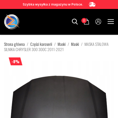
Szybka wysyłka z magazynu w Polsce.
0
Strona główna
Części karoserii
Maski
Maski
MASKA STALOWA
SILNIKA CHRYSLER 300 300C 2011-2021
-8%