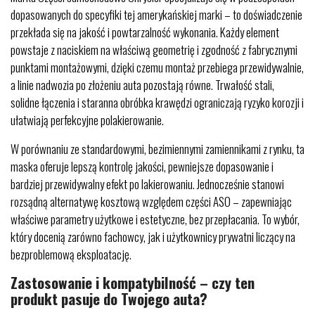
dopasowanych do specyfiki tej amerykańskiej marki – to doświadczenie
przekłada się na jakość i powtarzalność wykonania. Każdy element
powstaje z naciskiem na właściwą geometrię i zgodność z fabrycznymi
punktami montażowymi, dzięki czemu montaż przebiega przewidywalnie,
a linie nadwozia po złożeniu auta pozostają równe. Trwałość stali,
solidne łączenia i staranna obróbka krawędzi ograniczają ryzyko korozji i
ułatwiają perfekcyjne polakierowanie.
W porównaniu ze standardowymi, bezimiennymi zamiennikami z rynku, ta
maska oferuje lepszą kontrolę jakości, pewniejsze dopasowanie i
bardziej przewidywalny efekt po lakierowaniu. Jednocześnie stanowi
rozsądną alternatywę kosztową względem części ASO – zapewniając
właściwe parametry użytkowe i estetyczne, bez przepłacania. To wybór,
który docenią zarówno fachowcy, jak i użytkownicy prywatni liczący na
bezproblemową eksploatację.
Zastosowanie i kompatybilność – czy ten
produkt pasuje do Twojego auta?