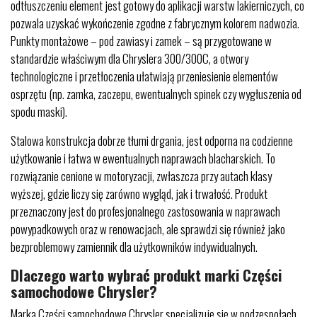
odtłuszczeniu element jest gotowy do aplikacji warstw lakierniczych, co
pozwala uzyskać wykończenie zgodne z fabrycznym kolorem nadwozia.
Punkty montażowe – pod zawiasy i zamek – są przygotowane w
standardzie właściwym dla Chryslera 300/300C, a otwory
technologiczne i przetłoczenia ułatwiają przeniesienie elementów
osprzętu (np. zamka, zaczepu, ewentualnych spinek czy wygłuszenia od
spodu maski).
Stalowa konstrukcja dobrze tłumi drgania, jest odporna na codzienne
użytkowanie i łatwa w ewentualnych naprawach blacharskich. To
rozwiązanie cenione w motoryzacji, zwłaszcza przy autach klasy
wyższej, gdzie liczy się zarówno wygląd, jak i trwałość. Produkt
przeznaczony jest do profesjonalnego zastosowania w naprawach
powypadkowych oraz w renowacjach, ale sprawdzi się również jako
bezproblemowy zamiennik dla użytkowników indywidualnych.
Dlaczego warto wybrać produkt marki Części
samochodowe Chrysler?
Marka Części samochodowe Chrysler specjalizuje się w podzespołach