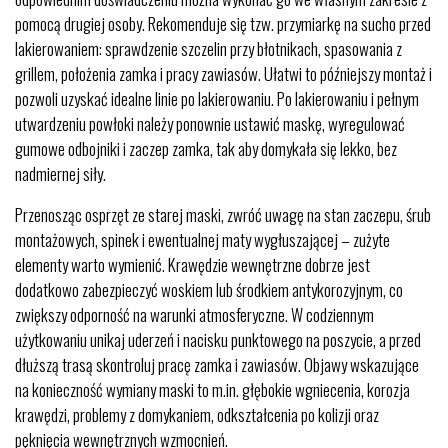
pomocą drugiej osoby. Rekomenduje się tzw. przymiarkę na sucho przed
lakierowaniem: sprawdzenie szczelin przy błotnikach, spasowania z
grillem, położenia zamka i pracy zawiasów. Ułatwi to późniejszy montaż i
pozwoli uzyskać idealne linie po lakierowaniu. Po lakierowaniu i pełnym
utwardzeniu powłoki należy ponownie ustawić maskę, wyregulować
gumowe odbojniki i zaczep zamka, tak aby domykała się lekko, bez
nadmiernej siły.
Przenosząc osprzęt ze starej maski, zwróć uwagę na stan zaczepu, śrub
montażowych, spinek i ewentualnej maty wygłuszającej – zużyte
elementy warto wymienić. Krawędzie wewnętrzne dobrze jest
dodatkowo zabezpieczyć woskiem lub środkiem antykorozyjnym, co
zwiększy odporność na warunki atmosferyczne. W codziennym
użytkowaniu unikaj uderzeń i nacisku punktowego na poszycie, a przed
dłuższą trasą skontroluj pracę zamka i zawiasów. Objawy wskazujące
na konieczność wymiany maski to m.in. głębokie wgniecenia, korozja
krawędzi, problemy z domykaniem, odkształcenia po kolizji oraz
pęknięcia wewnętrznych wzmocnień.