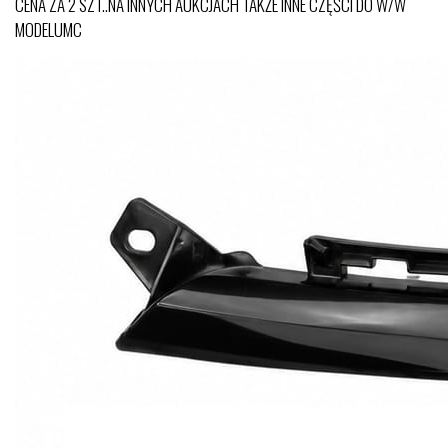
CENA ZA 2 SZT..NA INNYCH AUKCJACH TAKŻE INNE CZĘŚCI DO W/W
MODELUMC