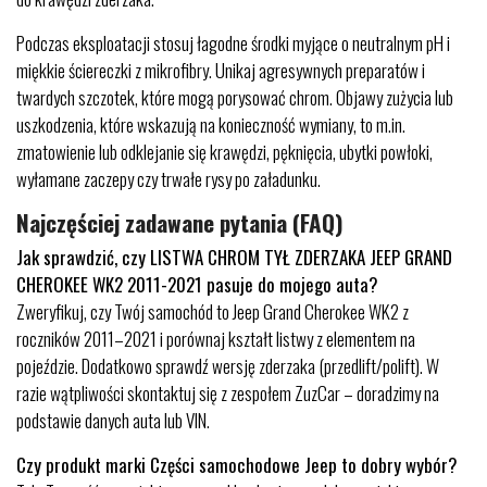
Podczas eksploatacji stosuj łagodne środki myjące o neutralnym pH i
miękkie ściereczki z mikrofibry. Unikaj agresywnych preparatów i
twardych szczotek, które mogą porysować chrom. Objawy zużycia lub
uszkodzenia, które wskazują na konieczność wymiany, to m.in.
zmatowienie lub odklejanie się krawędzi, pęknięcia, ubytki powłoki,
wyłamane zaczepy czy trwałe rysy po załadunku.
Najczęściej zadawane pytania (FAQ)
Jak sprawdzić, czy LISTWA CHROM TYŁ ZDERZAKA JEEP GRAND
CHEROKEE WK2 2011-2021 pasuje do mojego auta?
Zweryfikuj, czy Twój samochód to Jeep Grand Cherokee WK2 z
roczników 2011–2021 i porównaj kształt listwy z elementem na
pojeździe. Dodatkowo sprawdź wersję zderzaka (przedlift/polift). W
razie wątpliwości skontaktuj się z zespołem ZuzCar – doradzimy na
podstawie danych auta lub VIN.
Czy produkt marki Części samochodowe Jeep to dobry wybór?