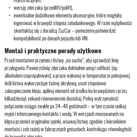
wersję zderzaka (przedlift/polift),
ewentualne dodatkowe elementy akcesoryjne, które mogłyby
ingerować w krawędź stopnia załadunkowego. W razie wątpliwości
skontaktuj się z doradcą ZuzCar – pomożemy potwierdzić
kompatybilność po danych pojazdu lub VIN.
Montaż i praktyczne porady użytkowe
Przed montażem przymierz listwę „na sucho”, aby sprawdzić linię
przylegania. Powierzchnię zderzaka dokładnie umyj i odtłuść (np.
alkoholem izopropylowym), a prace wykonuj w temperaturze pokojowej.
Jeśli listwa wykorzystuje taśmę akrylową, usuń stopniowo
zabezpieczenie kleju, aplikuj element od środka ku krawędziom i przez
kilkadziesiąt sekund równomiernie dociskaj. Pełną wytrzymałość
połączenie osiąga zwykle po 24–48 godzinach – w tym czasie unikaj
myjni i intensywnego kontaktu z wodą. W wersjach mocowanych na
klipsy przenieś oryginalne spinki, wsuwaj listwę zgodnie z kierunkiem
montażu i zatrzaśnij w fabrycznych gniazdach, kontrolując równoległość
do krawędzi zderzaka.