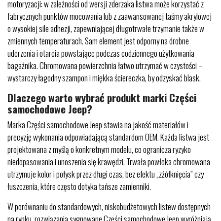
motoryzacji: w zależności od wersji zderzaka listwa może korzystać z
fabrycznych punktów mocowania lub z zaawansowanej taśmy akrylowej
o wysokiej sile adhezji, zapewniającej długotrwałe trzymanie także w
zmiennych temperaturach. Sam element jest odporny na drobne
uderzenia i otarcia powstające podczas codziennego użytkowania
bagażnika. Chromowana powierzchnia łatwo utrzymać w czystości –
wystarczy łagodny szampon i miękka ściereczka, by odzyskać blask.
Dlaczego warto wybrać produkt marki Części
samochodowe Jeep?
Marka Części samochodowe Jeep stawia na jakość materiałów i
precyzję wykonania odpowiadającą standardom OEM. Każda listwa jest
projektowana z myślą o konkretnym modelu, co ogranicza ryzyko
niedopasowania i unoszenia się krawędzi. Trwała powłoka chromowana
utrzymuje kolor i połysk przez długi czas, bez efektu „zżółknięcia” czy
łuszczenia, które często dotyka tańsze zamienniki.
W porównaniu do standardowych, niskobudżetowych listew dostępnych
na rynku, rozwiązania sygnowane Części samochodowe Jeep wyróżniają