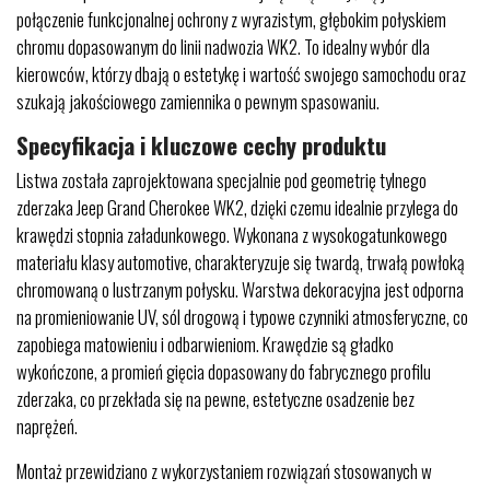
połączenie funkcjonalnej ochrony z wyrazistym, głębokim połyskiem
chromu dopasowanym do linii nadwozia WK2. To idealny wybór dla
kierowców, którzy dbają o estetykę i wartość swojego samochodu oraz
szukają jakościowego zamiennika o pewnym spasowaniu.
Specyfikacja i kluczowe cechy produktu
Listwa została zaprojektowana specjalnie pod geometrię tylnego
zderzaka Jeep Grand Cherokee WK2, dzięki czemu idealnie przylega do
krawędzi stopnia załadunkowego. Wykonana z wysokogatunkowego
materiału klasy automotive, charakteryzuje się twardą, trwałą powłoką
chromowaną o lustrzanym połysku. Warstwa dekoracyjna jest odporna
na promieniowanie UV, sól drogową i typowe czynniki atmosferyczne, co
zapobiega matowieniu i odbarwieniom. Krawędzie są gładko
wykończone, a promień gięcia dopasowany do fabrycznego profilu
zderzaka, co przekłada się na pewne, estetyczne osadzenie bez
naprężeń.
Montaż przewidziano z wykorzystaniem rozwiązań stosowanych w