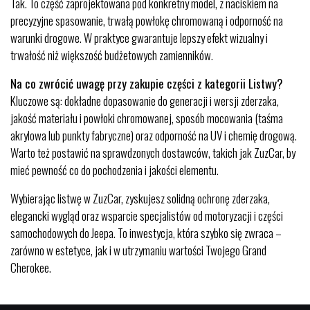
Tak. To część zaprojektowana pod konkretny model, z naciskiem na
precyzyjne spasowanie, trwałą powłokę chromowaną i odporność na
warunki drogowe. W praktyce gwarantuje lepszy efekt wizualny i
trwałość niż większość budżetowych zamienników.
Na co zwrócić uwagę przy zakupie części z kategorii Listwy?
Kluczowe są: dokładne dopasowanie do generacji i wersji zderzaka,
jakość materiału i powłoki chromowanej, sposób mocowania (taśma
akrylowa lub punkty fabryczne) oraz odporność na UV i chemię drogową.
Warto też postawić na sprawdzonych dostawców, takich jak ZuzCar, by
mieć pewność co do pochodzenia i jakości elementu.
Wybierając listwę w ZuzCar, zyskujesz solidną ochronę zderzaka,
elegancki wygląd oraz wsparcie specjalistów od motoryzacji i części
samochodowych do Jeepa. To inwestycja, która szybko się zwraca –
zarówno w estetyce, jak i w utrzymaniu wartości Twojego Grand
Cherokee.