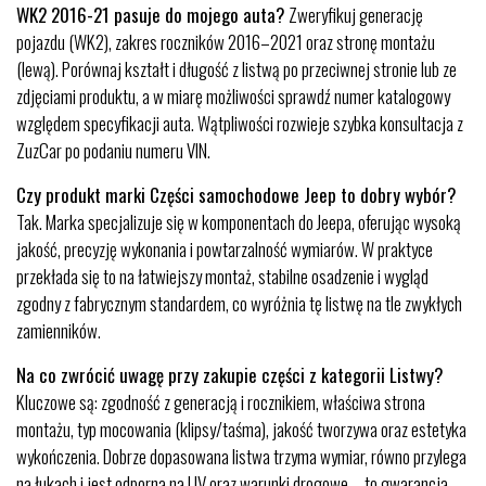
WK2 2016-21 pasuje do mojego auta?
Zweryfikuj generację
pojazdu (WK2), zakres roczników 2016–2021 oraz stronę montażu
(lewą). Porównaj kształt i długość z listwą po przeciwnej stronie lub ze
zdjęciami produktu, a w miarę możliwości sprawdź numer katalogowy
względem specyfikacji auta. Wątpliwości rozwieje szybka konsultacja z
ZuzCar po podaniu numeru VIN.
Czy produkt marki Części samochodowe Jeep to dobry wybór?
Tak. Marka specjalizuje się w komponentach do Jeepa, oferując wysoką
jakość, precyzję wykonania i powtarzalność wymiarów. W praktyce
przekłada się to na łatwiejszy montaż, stabilne osadzenie i wygląd
zgodny z fabrycznym standardem, co wyróżnia tę listwę na tle zwykłych
zamienników.
Na co zwrócić uwagę przy zakupie części z kategorii Listwy?
Kluczowe są: zgodność z generacją i rocznikiem, właściwa strona
montażu, typ mocowania (klipsy/taśma), jakość tworzywa oraz estetyka
wykończenia. Dobrze dopasowana listwa trzyma wymiar, równo przylega
na łukach i jest odporna na UV oraz warunki drogowe – to gwarancja