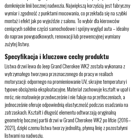
domknięcie linii bocznej nadwozia. Największą korzyścią jest fabryczny
wymiar i zgodność z punktami mocowania, co przekłada się na szybki
montaż i efekt jak po wyjeździe z salonu. To wybór dla kierowców
ceniących solidne części samochodowe i spójny wygląd auta – idealny
do napraw powypadkowych, renowacji lub prewencyjnej wymiany
zużytej listwy.
Specyfikacja i kluczowe cechy produktu
Listwa drzwi lewa do Jeep Grand Cherokee WK2 została wykonana z
wytrzymałego tworzywa przeznaczonego do pracy w realiach
motoryzacji: odpornego na promieniowanie UV, skrajne temperatury i
typowe obciążenia eksploatacyjne. Materiał zachowuje kształt w upał i
mróz, nie matowieje przedwcześnie i nie faluje na przetłoczeniach, a
jednocześnie oferuje odpowiednią elastyczność podczas osadzania na
zatrzaskach. Kształt i długość elementu odtwarzają oryginalną
geometrię bocznej partii drzwi w Grand Cherokee WK2 po lifcie (2016–
2021), dzięki czemu listwa tworzy jednolitą, płynną linię z pozostałymi
listwami na nadwoziu.