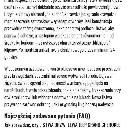
usuń resztki taśmy i dokładnie oczyść oraz odtłuść powierzchnię drzwi.
Przymierz nowy element „na sucho”, sprawdzając zgranie krawędzi i
rozmieszczenie zatrzasków względem otworów. Jeśli konstrukcja
przewiduje taśmę dwustronną, lekko podgrzej podłoże i listwę, aby
poprawić adhezję, a następnie wciskaj element równomiernie – od
środka ku końcom – aż usłyszysz charakterystyczne „kliknięcia”
klipsów. Po montażu unikaj mycia ciśnieniowego przez minimum 24
godziny.
W codziennym użytkowaniu warto okresowo myć i osuszać przestrzeń
przy krawędziach, aby zminimalizować wpływ soli i brudu. Objawami
zużycia, świadczącymi o konieczności wymiany, są pęknięcia na
narożnikach, trwałe odkształcenia, odklejanie taśmy, trzeszczenie przy
otwieraniu drzwi lub widoczne odstawanie na łukach. Nowa listwa
przywraca zarówno ochronę, jak i oryginalną linię boczną nadwozia.
Najczęściej zadawane pytania (FAQ)
Jak sprawdzić, czy LISTWA DRZWI LEWA JEEP GRAND CHEROKEE