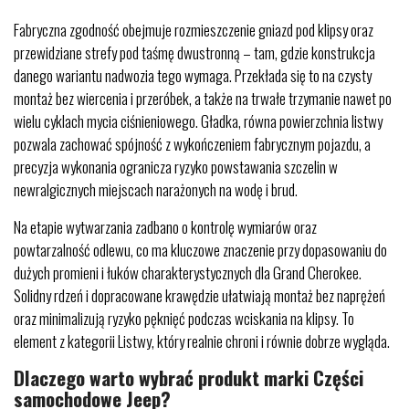
Fabryczna zgodność obejmuje rozmieszczenie gniazd pod klipsy oraz
przewidziane strefy pod taśmę dwustronną – tam, gdzie konstrukcja
danego wariantu nadwozia tego wymaga. Przekłada się to na czysty
montaż bez wiercenia i przeróbek, a także na trwałe trzymanie nawet po
wielu cyklach mycia ciśnieniowego. Gładka, równa powierzchnia listwy
pozwala zachować spójność z wykończeniem fabrycznym pojazdu, a
precyzja wykonania ogranicza ryzyko powstawania szczelin w
newralgicznych miejscach narażonych na wodę i brud.
Na etapie wytwarzania zadbano o kontrolę wymiarów oraz
powtarzalność odlewu, co ma kluczowe znaczenie przy dopasowaniu do
dużych promieni i łuków charakterystycznych dla Grand Cherokee.
Solidny rdzeń i dopracowane krawędzie ułatwiają montaż bez naprężeń
oraz minimalizują ryzyko pęknięć podczas wciskania na klipsy. To
element z kategorii Listwy, który realnie chroni i równie dobrze wygląda.
Dlaczego warto wybrać produkt marki Części
samochodowe Jeep?