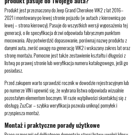
produkt pasuje do Twojego auta?
Produkt jest przeznaczony do Jeep Grand Cherokee WK2 z lat 2016–
2021 i montowany po lewej stronie pojazdu (w autach z kierownicą po
lewej – strona kierowcy). Pasuje do wszystkich wersji wyposażenia tej
generacji, o ile specyfikacja drzwi odpowiada fabrycznym punktom
mocowania. Aby potwierdzić dopasowanie, porównaj nazwę produktu z
danymi auta, zwróć uwagę na generację WK2 i wskazany zakres lat oraz
stronę montażu. Pomocne jest także zestawienie kształtu i długości z
listwą po prawej stronie lub weryfikacja numeru katalogowego, jeśli go
posiadasz.
Przed zakupem warto sprawdzić rocznik w dowodzie rejestracyjnym lub
po numerze VIN i upewnić się, że wybrana listwa odpowiada wizualnie
pozostałym elementom bocznym. W razie wątpliwości skontaktuj się z
obsługą ZuzCar – szybka weryfikacja pozwala uniknąć pomyłek i
przyspiesza montaż.
Montaż i praktyczne porady użytkowe
Pracę rozpocznij od delikatnego demontażu starej listwy: uwolnij klipsy,