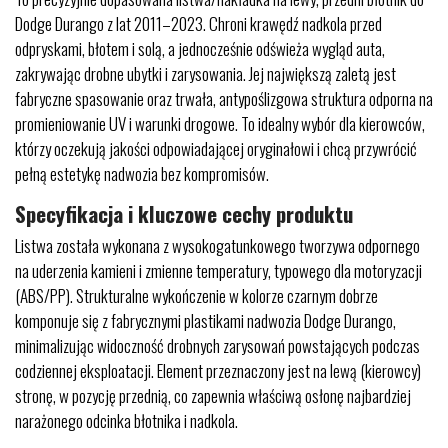
Dodge Durango z lat 2011–2023. Chroni krawędź nadkola przed
odpryskami, błotem i solą, a jednocześnie odświeża wygląd auta,
zakrywając drobne ubytki i zarysowania. Jej największą zaletą jest
fabryczne spasowanie oraz trwała, antypoślizgowa struktura odporna na
promieniowanie UV i warunki drogowe. To idealny wybór dla kierowców,
którzy oczekują jakości odpowiadającej oryginałowi i chcą przywrócić
pełną estetykę nadwozia bez kompromisów.
Specyfikacja i kluczowe cechy produktu
Listwa została wykonana z wysokogatunkowego tworzywa odpornego
na uderzenia kamieni i zmienne temperatury, typowego dla motoryzacji
(ABS/PP). Strukturalne wykończenie w kolorze czarnym dobrze
komponuje się z fabrycznymi plastikami nadwozia Dodge Durango,
minimalizując widoczność drobnych zarysowań powstających podczas
codziennej eksploatacji. Element przeznaczony jest na lewą (kierowcy)
stronę, w pozycję przednią, co zapewnia właściwą osłonę najbardziej
narażonego odcinka błotnika i nadkola.