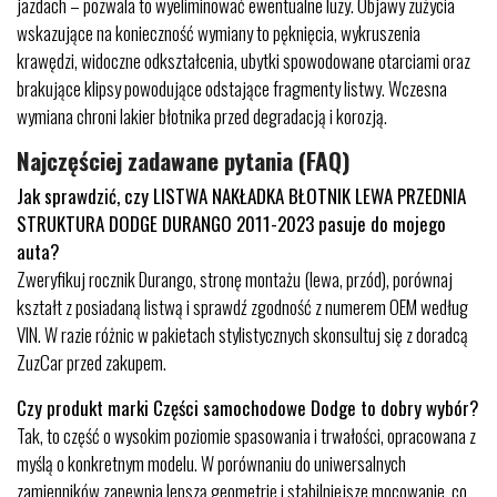
jazdach – pozwala to wyeliminować ewentualne luzy. Objawy zużycia
wskazujące na konieczność wymiany to pęknięcia, wykruszenia
krawędzi, widoczne odkształcenia, ubytki spowodowane otarciami oraz
brakujące klipsy powodujące odstające fragmenty listwy. Wczesna
wymiana chroni lakier błotnika przed degradacją i korozją.
Najczęściej zadawane pytania (FAQ)
Jak sprawdzić, czy LISTWA NAKŁADKA BŁOTNIK LEWA PRZEDNIA
STRUKTURA DODGE DURANGO 2011-2023 pasuje do mojego
auta?
Zweryfikuj rocznik Durango, stronę montażu (lewa, przód), porównaj
kształt z posiadaną listwą i sprawdź zgodność z numerem OEM według
VIN. W razie różnic w pakietach stylistycznych skonsultuj się z doradcą
ZuzCar przed zakupem.
Czy produkt marki Części samochodowe Dodge to dobry wybór?
Tak, to część o wysokim poziomie spasowania i trwałości, opracowana z
myślą o konkretnym modelu. W porównaniu do uniwersalnych
zamienników zapewnia lepszą geometrię i stabilniejsze mocowanie, co