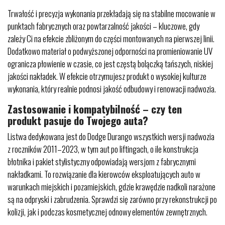
Trwałość i precyzja wykonania przekładają się na stabilne mocowanie w
punktach fabrycznych oraz powtarzalność jakości – kluczowe, gdy
zależy Ci na efekcie zbliżonym do części montowanych na pierwszej linii.
Dodatkowo materiał o podwyższonej odporności na promieniowanie UV
ogranicza płowienie w czasie, co jest częstą bolączką tańszych, niskiej
jakości nakładek. W efekcie otrzymujesz produkt o wysokiej kulturze
wykonania, który realnie podnosi jakość odbudowy i renowacji nadwozia.
Zastosowanie i kompatybilność – czy ten
produkt pasuje do Twojego auta?
Listwa dedykowana jest do Dodge Durango wszystkich wersji nadwozia
z roczników 2011–2023, w tym aut po liftingach, o ile konstrukcja
błotnika i pakiet stylistyczny odpowiadają wersjom z fabrycznymi
nakładkami. To rozwiązanie dla kierowców eksploatujących auto w
warunkach miejskich i pozamiejskich, gdzie krawędzie nadkoli narażone
są na odpryski i zabrudzenia. Sprawdzi się zarówno przy rekonstrukcji po
kolizji, jak i podczas kosmetycznej odnowy elementów zewnętrznych.