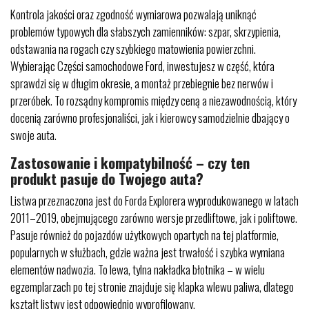
Kontrola jakości oraz zgodność wymiarowa pozwalają uniknąć
problemów typowych dla słabszych zamienników: szpar, skrzypienia,
odstawania na rogach czy szybkiego matowienia powierzchni.
Wybierając Części samochodowe Ford, inwestujesz w część, która
sprawdzi się w długim okresie, a montaż przebiegnie bez nerwów i
przeróbek. To rozsądny kompromis między ceną a niezawodnością, który
docenią zarówno profesjonaliści, jak i kierowcy samodzielnie dbający o
swoje auta.
Zastosowanie i kompatybilność – czy ten
produkt pasuje do Twojego auta?
Listwa przeznaczona jest do Forda Explorera wyprodukowanego w latach
2011–2019, obejmującego zarówno wersje przedliftowe, jak i poliftowe.
Pasuje również do pojazdów użytkowych opartych na tej platformie,
popularnych w służbach, gdzie ważna jest trwałość i szybka wymiana
elementów nadwozia. To lewa, tylna nakładka błotnika – w wielu
egzemplarzach po tej stronie znajduje się klapka wlewu paliwa, dlatego
kształt listwy jest odpowiednio wyprofilowany.