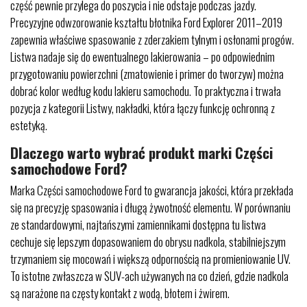
część pewnie przylega do poszycia i nie odstaje podczas jazdy.
Precyzyjne odwzorowanie kształtu błotnika Ford Explorer 2011–2019
zapewnia właściwe spasowanie z zderzakiem tylnym i osłonami progów.
Listwa nadaje się do ewentualnego lakierowania – po odpowiednim
przygotowaniu powierzchni (zmatowienie i primer do tworzyw) można
dobrać kolor według kodu lakieru samochodu. To praktyczna i trwała
pozycja z kategorii Listwy, nakładki, która łączy funkcję ochronną z
estetyką.
Dlaczego warto wybrać produkt marki Części
samochodowe Ford?
Marka Części samochodowe Ford to gwarancja jakości, która przekłada
się na precyzję spasowania i długą żywotność elementu. W porównaniu
ze standardowymi, najtańszymi zamiennikami dostępna tu listwa
cechuje się lepszym dopasowaniem do obrysu nadkola, stabilniejszym
trzymaniem się mocowań i większą odpornością na promieniowanie UV.
To istotne zwłaszcza w SUV-ach używanych na co dzień, gdzie nadkola
są narażone na częsty kontakt z wodą, błotem i żwirem.