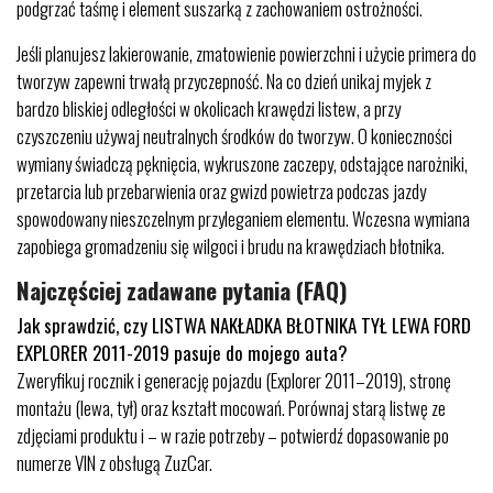
podgrzać taśmę i element suszarką z zachowaniem ostrożności.
Jeśli planujesz lakierowanie, zmatowienie powierzchni i użycie primera do
tworzyw zapewni trwałą przyczepność. Na co dzień unikaj myjek z
bardzo bliskiej odległości w okolicach krawędzi listew, a przy
czyszczeniu używaj neutralnych środków do tworzyw. O konieczności
wymiany świadczą pęknięcia, wykruszone zaczepy, odstające narożniki,
przetarcia lub przebarwienia oraz gwizd powietrza podczas jazdy
spowodowany nieszczelnym przyleganiem elementu. Wczesna wymiana
zapobiega gromadzeniu się wilgoci i brudu na krawędziach błotnika.
Najczęściej zadawane pytania (FAQ)
Jak sprawdzić, czy LISTWA NAKŁADKA BŁOTNIKA TYŁ LEWA FORD
EXPLORER 2011-2019 pasuje do mojego auta?
Zweryfikuj rocznik i generację pojazdu (Explorer 2011–2019), stronę
montażu (lewa, tył) oraz kształt mocowań. Porównaj starą listwę ze
zdjęciami produktu i – w razie potrzeby – potwierdź dopasowanie po
numerze VIN z obsługą ZuzCar.