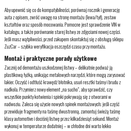
Aby upewnić się co do kompatybilności, porównaj rocznik i generację
auta z opisem, zwróć uwagę na stronę montażu (lewa/tył), zestaw
kształtów oraz sposób mocowania. Pomocne jest sprawdzenie VIN w
katalogu, a także porównanie starej listwy ze zdjęciami nowej części.
Jeśli masz wątpliwości, przed zakupem skontaktuj się z obsługą sklepu
ZuzCar – szybka weryfikacja oszczędzi czasu przy montażu.
Montaż i praktyczne porady użytkowe
Zacznij od demontażu uszkodzonej listwy – delikatnie podważ ją
plastikową łyżką, unikając metalowych narzędzi, które mogą zarysować
lakier. Oczyść i odtłuść krawędź błotnika, usuń resztki taśmy i brudu z
nadkola. Przymierz nowy element „na sucho”, aby sprawdzić, czy
wszystkie punkty kotwienia i spinki pokrywają się z otworami w
nadwoziu. Zaleca się użycie nowych spinek montażowych; jeśli część
przewiduje fragmenty na taśmę dwustronną, zamontuj świeżą taśmę
klasy automotive i dociśnij listwę przez kilkadziesiąt sekund. Montaż
wykonuj w temperaturze dodatniej – w chłodne dni warto lekko