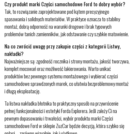
Czy produkt marki Części samochodowe Ford to dobry wybór?
Tak, to rozwiązanie zaprojektowane pod kątem precyzyjnego
spasowania i solidnych materiałów. W praktyce oznacza to stabilny
montaż, dobrą odporność na warunki drogowe i brak typowych
problemów tanich zamienników, jak odstawanie czy szybkie matowienie.
Na co zwrócić uwagę przy zakupie części z kategorii Listwy,
nakładki?
Najważniejsze są: zgodność rocznika i strony montażu, jakość tworzywa,
komplet mocowań oraz możliwość lakierowania. Warto unikać
produktów bez pewnego systemu montażowego i wybierać części
samochodowe sprawdzonych marek, co ułatwia bezproblemowy montaż
i długą eksploatację.
Ta listwa nakładka błotnika to praktyczny sposób na przywrócenie
pełnej funkcjonalności i estetyki Forda Explorera. Jeśli zależy Ci na
pewnym dopasowaniu i trwałości, wybór produktu marki Części
samochodowe Ford w sklepie ZuzCar będzie decyzją, która szybko się
opłaci – zarówno wizualnie, jak i użytkowo.