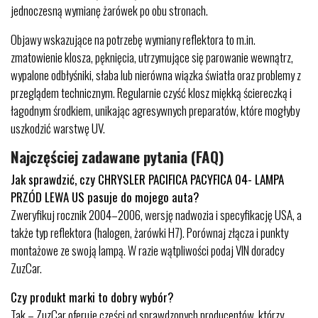
jednoczesną wymianę żarówek po obu stronach.
Objawy wskazujące na potrzebę wymiany reflektora to m.in.
zmatowienie klosza, pęknięcia, utrzymujące się parowanie wewnątrz,
wypalone odbłyśniki, słaba lub nierówna wiązka światła oraz problemy z
przeglądem technicznym. Regularnie czyść klosz miękką ściereczką i
łagodnym środkiem, unikając agresywnych preparatów, które mogłyby
uszkodzić warstwę UV.
Najczęściej zadawane pytania (FAQ)
Jak sprawdzić, czy CHRYSLER PACIFICA PACYFICA 04- LAMPA
PRZÓD LEWA US pasuje do mojego auta?
Zweryfikuj rocznik 2004–2006, wersję nadwozia i specyfikację USA, a
także typ reflektora (halogen, żarówki H7). Porównaj złącza i punkty
montażowe ze swoją lampą. W razie wątpliwości podaj VIN doradcy
ZuzCar.
Czy produkt marki to dobry wybór?
Tak – ZuzCar oferuje części od sprawdzonych producentów, którzy