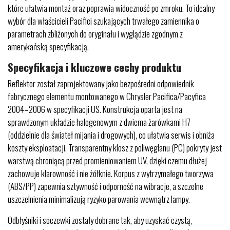
które ułatwia montaż oraz poprawia widoczność po zmroku. To idealny
wybór dla właścicieli Pacifici szukających trwałego zamiennika o
parametrach zbliżonych do oryginału i wyglądzie zgodnym z
amerykańską specyfikacją.
Specyfikacja i kluczowe cechy produktu
Reflektor został zaprojektowany jako bezpośredni odpowiednik
fabrycznego elementu montowanego w Chrysler Pacifica/Pacyfica
2004–2006 w specyfikacji US. Konstrukcja oparta jest na
sprawdzonym układzie halogenowym z dwiema żarówkami H7
(oddzielnie dla świateł mijania i drogowych), co ułatwia serwis i obniża
koszty eksploatacji. Transparentny klosz z poliwęglanu (PC) pokryty jest
warstwą chroniącą przed promieniowaniem UV, dzięki czemu dłużej
zachowuje klarowność i nie żółknie. Korpus z wytrzymałego tworzywa
(ABS/PP) zapewnia sztywność i odporność na wibracje, a szczelne
uszczelnienia minimalizują ryzyko parowania wewnątrz lampy.
Odbłyśniki i soczewki zostały dobrane tak, aby uzyskać czystą,