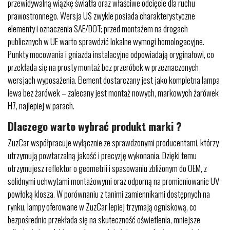
przewidywalną wiązkę światła oraz właściwe odcięcie dla ruchu
prawostronnego. Wersja US zwykle posiada charakterystyczne
elementy i oznaczenia SAE/DOT; przed montażem na drogach
publicznych w UE warto sprawdzić lokalne wymogi homologacyjne.
Punkty mocowania i gniazda instalacyjne odpowiadają oryginałowi, co
przekłada się na prosty montaż bez przeróbek w przeznaczonych
wersjach wyposażenia. Element dostarczany jest jako kompletna lampa
lewa bez żarówek – zalecany jest montaż nowych, markowych żarówek
H7, najlepiej w parach.
Dlaczego warto wybrać produkt marki ?
ZuzCar współpracuje wyłącznie ze sprawdzonymi producentami, którzy
utrzymują powtarzalną jakość i precyzję wykonania. Dzięki temu
otrzymujesz reflektor o geometrii i spasowaniu zbliżonym do OEM, z
solidnymi uchwytami montażowymi oraz odporną na promieniowanie UV
powłoką klosza. W porównaniu z tanimi zamiennikami dostępnych na
rynku, lampy oferowane w ZuzCar lepiej trzymają ogniskową, co
bezpośrednio przekłada się na skuteczność oświetlenia, mniejsze