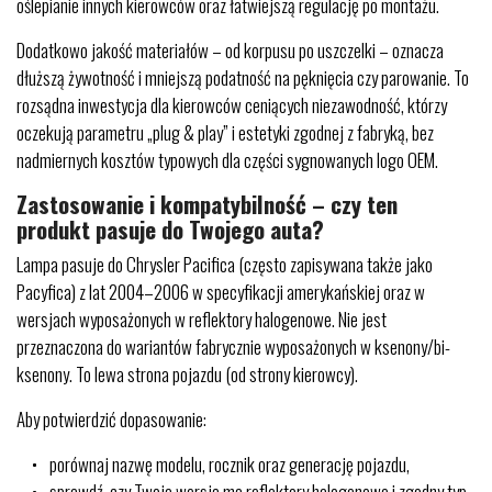
oślepianie innych kierowców oraz łatwiejszą regulację po montażu.
Dodatkowo jakość materiałów – od korpusu po uszczelki – oznacza
dłuższą żywotność i mniejszą podatność na pęknięcia czy parowanie. To
rozsądna inwestycja dla kierowców ceniących niezawodność, którzy
oczekują parametru „plug & play” i estetyki zgodnej z fabryką, bez
nadmiernych kosztów typowych dla części sygnowanych logo OEM.
Zastosowanie i kompatybilność – czy ten
produkt pasuje do Twojego auta?
Lampa pasuje do Chrysler Pacifica (często zapisywana także jako
Pacyfica) z lat 2004–2006 w specyfikacji amerykańskiej oraz w
wersjach wyposażonych w reflektory halogenowe. Nie jest
przeznaczona do wariantów fabrycznie wyposażonych w ksenony/bi-
ksenony. To lewa strona pojazdu (od strony kierowcy).
Aby potwierdzić dopasowanie:
porównaj nazwę modelu, rocznik oraz generację pojazdu,
sprawdź, czy Twoja wersja ma reflektory halogenowe i zgodny typ