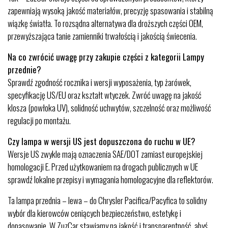
zapewniają wysoką jakość materiałów, precyzję spasowania i stabilną
wiązkę światła. To rozsądna alternatywa dla droższych części OEM,
przewyższająca tanie zamienniki trwałością i jakością świecenia.
Na co zwrócić uwagę przy zakupie części z kategorii Lampy
przednie?
Sprawdź zgodność rocznika i wersji wyposażenia, typ żarówek,
specyfikację US/EU oraz kształt wtyczek. Zwróć uwagę na jakość
klosza (powłoka UV), solidność uchwytów, szczelność oraz możliwość
regulacji po montażu.
Czy lampa w wersji US jest dopuszczona do ruchu w UE?
Wersje US zwykle mają oznaczenia SAE/DOT zamiast europejskiej
homologacji E. Przed użytkowaniem na drogach publicznych w UE
sprawdź lokalne przepisy i wymagania homologacyjne dla reflektorów.
Ta lampa przednia – lewa – do Chrysler Pacifica/Pacyfica to solidny
wybór dla kierowców ceniących bezpieczeństwo, estetykę i
dopasowanie. W ZuzCar stawiamy na jakość i transparentność, abyś