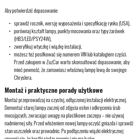
Aby potwierdzić dopasowanie:
sprawdź rocznik, wersję wyposażenia i specyfikację rynku (USA),
porównaj kształt lampy, punkty mocowania oraz typy żarówek
(HB3/LED/PSY24W),
zweryfikuj wtyczkę i wiązkę instalacji,
możesz też posiłkować się numerem VIN lub katalogiem części.
Przed zakupem w ZuzCar warto skonsultować dopasowanie, aby
mieć pewność, że zamawiasz właściwą lampę lewą do swojego
Chryslera.
Montaż i praktyczne porady użytkowe
Montaż przeprowadzaj na czystej, odłączonej instalacji elektrycznej.
Demontaż starej lampy zacznij od zdjęcia osłon i odkręcenia śrub
mocujących, zwracając uwagę na plastikowe zaczepy – nie używaj
nadmiernej siły. Przed włożeniem nowej lampy oczyść gniazda i sprawdź
stan uszczelek oraz prowadnic. Po podłączeniu wiązki elektrycznej
upewnij się, że kostki siedzą pewnie i nie ma luzów.