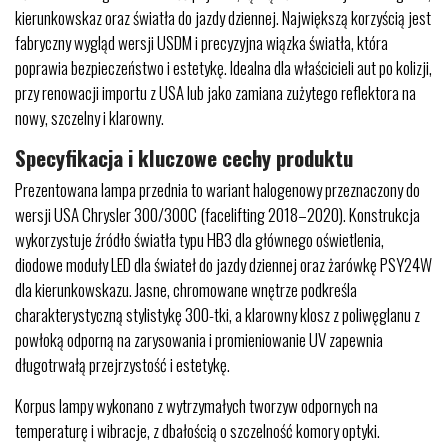
kierunkowskaz oraz światła do jazdy dziennej. Największą korzyścią jest
fabryczny wygląd wersji USDM i precyzyjna wiązka światła, która
poprawia bezpieczeństwo i estetykę. Idealna dla właścicieli aut po kolizji,
przy renowacji importu z USA lub jako zamiana zużytego reflektora na
nowy, szczelny i klarowny.
Specyfikacja i kluczowe cechy produktu
Prezentowana lampa przednia to wariant halogenowy przeznaczony do
wersji USA Chrysler 300/300C (facelifting 2018–2020). Konstrukcja
wykorzystuje źródło światła typu HB3 dla głównego oświetlenia,
diodowe moduły LED dla świateł do jazdy dziennej oraz żarówkę PSY24W
dla kierunkowskazu. Jasne, chromowane wnętrze podkreśla
charakterystyczną stylistykę 300-tki, a klarowny klosz z poliwęglanu z
powłoką odporną na zarysowania i promieniowanie UV zapewnia
długotrwałą przejrzystość i estetykę.
Korpus lampy wykonano z wytrzymałych tworzyw odpornych na
temperaturę i wibracje, z dbałością o szczelność komory optyki.