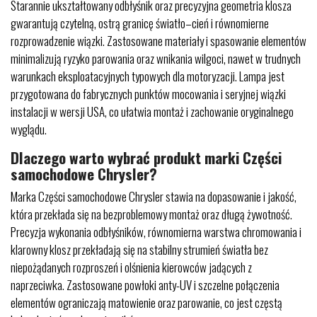
Starannie ukształtowany odbłyśnik oraz precyzyjna geometria klosza
gwarantują czytelną, ostrą granicę światło–cień i równomierne
rozprowadzenie wiązki. Zastosowane materiały i spasowanie elementów
minimalizują ryzyko parowania oraz wnikania wilgoci, nawet w trudnych
warunkach eksploatacyjnych typowych dla motoryzacji. Lampa jest
przygotowana do fabrycznych punktów mocowania i seryjnej wiązki
instalacji w wersji USA, co ułatwia montaż i zachowanie oryginalnego
wyglądu.
Dlaczego warto wybrać produkt marki Części
samochodowe Chrysler?
Marka Części samochodowe Chrysler stawia na dopasowanie i jakość,
która przekłada się na bezproblemowy montaż oraz długą żywotność.
Precyzja wykonania odbłyśników, równomierna warstwa chromowania i
klarowny klosz przekładają się na stabilny strumień światła bez
niepożądanych rozproszeń i olśnienia kierowców jadących z
naprzeciwka. Zastosowane powłoki anty-UV i szczelne połączenia
elementów ograniczają matowienie oraz parowanie, co jest częstą