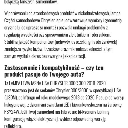
bolączką tańszych zamienników.
W porównaniu do standardowych produktów niskobudżetowych, lampa
Części samochodowe Chrysler lepiej odwzorowuje wymiary i geometrię
oryginału, co upraszcza montaż i pozwala uniknąć problemów z
regulacją wysokości czy spasowaniem z błotnikiem i zderzakiem.
Stabilna jakość komponentów (uchwyty, uszczelki, gniazda żarówek)
zmniejsza ryzyko luzów, trzasków oraz mikronieszczelności, a tym
samym wydłuża okres bezawaryjnej eksploatacji.
Zastosowanie i kompatybilność – czy ten
produkt pasuje do Twojego auta?
Ta LAMPA LEWA JASNA USA CHRYSLER 300C 300 2018-2020
przeznaczona jest do sedanów Chrysler 300/300C w specyfikacji USA
(USDM), po liftingu od roku modelowego 2018 do 2020. Pasuje do wersji
halogenowej, z dziennymi światłami LED i kierunkowskazem na żarówkę
PSY24W. Jeśli Twój samochód ma fabryczne bi-ksenony lub inną
konfigurację wiązki elektrycznej, wybierz odpowiednią wersję
reflektora.