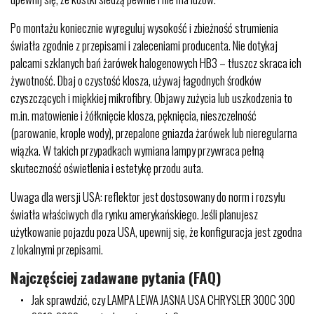
Po montażu koniecznie wyreguluj wysokość i zbieżność strumienia
światła zgodnie z przepisami i zaleceniami producenta. Nie dotykaj
palcami szklanych bań żarówek halogenowych HB3 – tłuszcz skraca ich
żywotność. Dbaj o czystość klosza, używaj łagodnych środków
czyszczących i miękkiej mikrofibry. Objawy zużycia lub uszkodzenia to
m.in. matowienie i żółknięcie klosza, pęknięcia, nieszczelność
(parowanie, krople wody), przepalone gniazda żarówek lub nieregularna
wiązka. W takich przypadkach wymiana lampy przywraca pełną
skuteczność oświetlenia i estetykę przodu auta.
Uwaga dla wersji USA: reflektor jest dostosowany do norm i rozsyłu
światła właściwych dla rynku amerykańskiego. Jeśli planujesz
użytkowanie pojazdu poza USA, upewnij się, że konfiguracja jest zgodna
z lokalnymi przepisami.
Najczęściej zadawane pytania (FAQ)
Jak sprawdzić, czy LAMPA LEWA JASNA USA CHRYSLER 300C 300