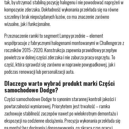
tak, by utrzymać stabilną pozycję halogenu i nie powodować naprężeń w
kompozycie zderzaka. Dokładność wykonania przekłada się na równe
szczeliny i brak niepożądanych luzów, co ma znaczenie zarówno
wizualne, jak i funkcjonalne.
Przeznaczenie ramki to segment Lampy przednie – element
współpracuje z fabrycznymi halogenami montowanymi w Challengerze z
roczników 2015–2020. Konstrukcja zapewnia prawidłowy przepływ
powietrza w dolnej części zderzaka i nie zaburza pracy osprzętu. To
część, która sprawdzi się zarówno w naprawie powypadkowej, jak i
podczas renowacji lub personalizacji auta.
Dlaczego warto wybrać produkt marki Części
samochodowe Dodge?
Części samochodowe Dodge to synonim starannej kontroli jakości i
powtarzalności wymiarowej. Priorytetem jest trwałość – ramka
zachowuje stabilność zaczepów nawet po wielokrotnym demontażu i
ekspozycji na codzienne obciążenia. Precyzja wykonania przekłada się
na montaż bez docinania i dopasowywania, co skraca czas pracy i