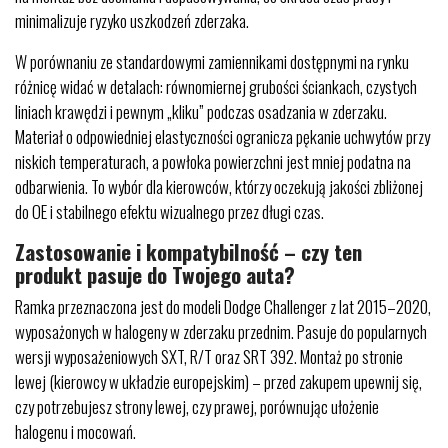
minimalizuje ryzyko uszkodzeń zderzaka.
W porównaniu ze standardowymi zamiennikami dostępnymi na rynku
różnicę widać w detalach: równomiernej grubości ściankach, czystych
liniach krawędzi i pewnym „kliku” podczas osadzania w zderzaku.
Materiał o odpowiedniej elastyczności ogranicza pękanie uchwytów przy
niskich temperaturach, a powłoka powierzchni jest mniej podatna na
odbarwienia. To wybór dla kierowców, którzy oczekują jakości zbliżonej
do OE i stabilnego efektu wizualnego przez długi czas.
Zastosowanie i kompatybilność – czy ten
produkt pasuje do Twojego auta?
Ramka przeznaczona jest do modeli Dodge Challenger z lat 2015–2020,
wyposażonych w halogeny w zderzaku przednim. Pasuje do popularnych
wersji wyposażeniowych SXT, R/T oraz SRT 392. Montaż po stronie
lewej (kierowcy w układzie europejskim) – przed zakupem upewnij się,
czy potrzebujesz strony lewej, czy prawej, porównując ułożenie
halogenu i mocowań.