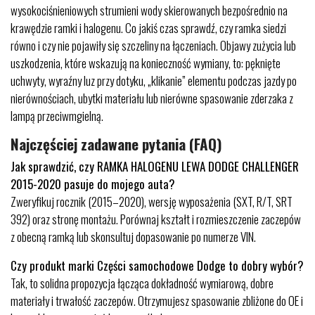
wysokociśnieniowych strumieni wody skierowanych bezpośrednio na
krawędzie ramki i halogenu. Co jakiś czas sprawdź, czy ramka siedzi
równo i czy nie pojawiły się szczeliny na łączeniach. Objawy zużycia lub
uszkodzenia, które wskazują na konieczność wymiany, to: pęknięte
uchwyty, wyraźny luz przy dotyku, „klikanie” elementu podczas jazdy po
nierównościach, ubytki materiału lub nierówne spasowanie zderzaka z
lampą przeciwmgielną.
Najczęściej zadawane pytania (FAQ)
Jak sprawdzić, czy RAMKA HALOGENU LEWA DODGE CHALLENGER
2015-2020 pasuje do mojego auta?
Zweryfikuj rocznik (2015–2020), wersję wyposażenia (SXT, R/T, SRT
392) oraz stronę montażu. Porównaj kształt i rozmieszczenie zaczepów
z obecną ramką lub skonsultuj dopasowanie po numerze VIN.
Czy produkt marki Części samochodowe Dodge to dobry wybór?
Tak, to solidna propozycja łącząca dokładność wymiarową, dobre
materiały i trwałość zaczepów. Otrzymujesz spasowanie zbliżone do OE i