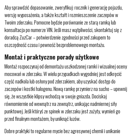
Aby sprawdzić dopasowanie, zweryfikuj: rocznik i generację pojazdu,
wersję wyposażenia, a także kształt i rozmieszczenie zaczepów w
Twoim zderzaku. Pomocne będzie porównanie ze starą ramką lub
konsultacja po numerze VIN. Jeśli masz wątpliwości, skontaktuj się z
doradcą ZuzCar – potwierdzenie zgodności przed zakupem to
oszczędność czasu i pewność bezproblemowego montażu.
Montaż i praktyczne porady użytkowe
Montaż rozpoczynaj od demontażu uszkodzonej ramki i wizualnej oceny
mocowań w zderzaku. W wielu przypadkach wygodniej jest odkręcić
część nadkola lub osłony pod zderzakiem, aby uzyskać dostęp do
zaczepów i kostki halogenu. Nową ramkę przymierz na sucho – upewnij
się, że wszystkie klipsy wchodzą w swoje gniazda. Dociskaj
równomiernie od wewnątrz na zewnątrz, unikając nadmiernej siły
punktowej. Jeśli któryś ze spinek w zderzaku jest zużyty, wymień go
przed finalnym montażem, by uniknąć luzów.
Dobre praktyki to regularne mycie bez agresywnej chemii i unikanie