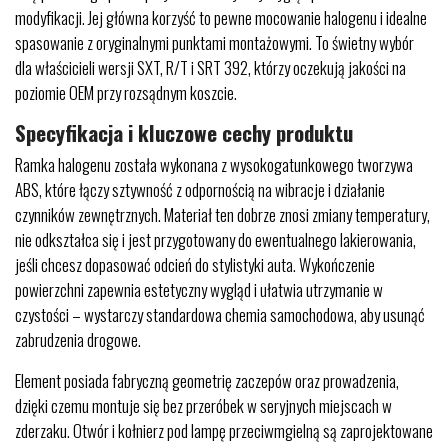
modyfikacji. Jej główna korzyść to pewne mocowanie halogenu i idealne
spasowanie z oryginalnymi punktami montażowymi. To świetny wybór
dla właścicieli wersji SXT, R/T i SRT 392, którzy oczekują jakości na
poziomie OEM przy rozsądnym koszcie.
Specyfikacja i kluczowe cechy produktu
Ramka halogenu została wykonana z wysokogatunkowego tworzywa
ABS, które łączy sztywność z odpornością na wibracje i działanie
czynników zewnętrznych. Materiał ten dobrze znosi zmiany temperatury,
nie odkształca się i jest przygotowany do ewentualnego lakierowania,
jeśli chcesz dopasować odcień do stylistyki auta. Wykończenie
powierzchni zapewnia estetyczny wygląd i ułatwia utrzymanie w
czystości – wystarczy standardowa chemia samochodowa, aby usunąć
zabrudzenia drogowe.
Element posiada fabryczną geometrię zaczepów oraz prowadzenia,
dzięki czemu montuje się bez przeróbek w seryjnych miejscach w
zderzaku. Otwór i kołnierz pod lampę przeciwmgielną są zaprojektowane