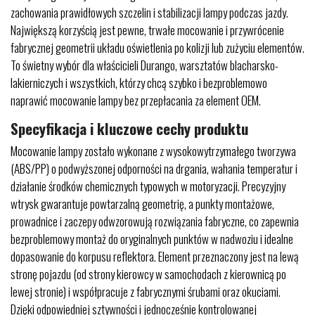
zachowania prawidłowych szczelin i stabilizacji lampy podczas jazdy.
Największą korzyścią jest pewne, trwałe mocowanie i przywrócenie
fabrycznej geometrii układu oświetlenia po kolizji lub zużyciu elementów.
To świetny wybór dla właścicieli Durango, warsztatów blacharsko-
lakierniczych i wszystkich, którzy chcą szybko i bezproblemowo
naprawić mocowanie lampy bez przepłacania za element OEM.
Specyfikacja i kluczowe cechy produktu
Mocowanie lampy zostało wykonane z wysokowytrzymałego tworzywa
(ABS/PP) o podwyższonej odporności na drgania, wahania temperatur i
działanie środków chemicznych typowych w motoryzacji. Precyzyjny
wtrysk gwarantuje powtarzalną geometrię, a punkty montażowe,
prowadnice i zaczepy odwzorowują rozwiązania fabryczne, co zapewnia
bezproblemowy montaż do oryginalnych punktów w nadwoziu i idealne
dopasowanie do korpusu reflektora. Element przeznaczony jest na lewą
stronę pojazdu (od strony kierowcy w samochodach z kierownicą po
lewej stronie) i współpracuje z fabrycznymi śrubami oraz okuciami.
Dzięki odpowiedniej sztywności i jednocześnie kontrolowanej