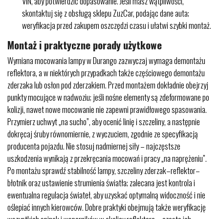
VIN, aby potwierdzić dopasowanie. Jeśli masz wątpliwości,
skontaktuj się z obsługą sklepu ZuzCar, podając dane auta;
weryfikacja przed zakupem oszczędzi czasu i ułatwi szybki montaż.
Montaż i praktyczne porady użytkowe
Wymiana mocowania lampy w Durango zazwyczaj wymaga demontażu
reflektora, a w niektórych przypadkach także częściowego demontażu
zderzaka lub osłon pod zderzakiem. Przed montażem dokładnie obejrzyj
punkty mocujące w nadwoziu; jeśli nośne elementy są zdeformowane po
kolizji, nawet nowe mocowanie nie zapewni prawidłowego spasowania.
Przymierz uchwyt „na sucho”, aby ocenić linię i szczeliny, a następnie
dokręcaj śruby równomiernie, z wyczuciem, zgodnie ze specyfikacją
producenta pojazdu. Nie stosuj nadmiernej siły – najczęstsze
uszkodzenia wynikają z przekręcania mocowań i pracy „na naprężeniu”.
Po montażu sprawdź stabilność lampy, szczeliny zderzak–reflektor–
błotnik oraz ustawienie strumienia światła; zalecana jest kontrola i
ewentualna regulacja świateł, aby uzyskać optymalną widoczność i nie
oślepiać innych kierowców. Dobre praktyki obejmują także weryfikację