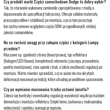
Czy produkt marki Części samochodowe Dodge to dobry wybór?
Tak, to starannie wykonany zamiennik zaprojektowany z myślą o
dopasowaniu do specyfikacji fabrycznej. Oferuje solidne materiały,
precyzyjny odlew i stabilność po montażu, a przy tym pozostaje
korzystny cenowo względem części OEM i przypadkowych, niskiej
jakości zamienników.
Na co zwrócić uwagę przy zakupie części z kategorii Lampy
przednie?
Kluczowe są: zgodność strony (lewa/prawa), typ reflektora
(halogen/LED/Xenon), kompletność elementu (zaczepy, prowadnice,
punkty montażowe), stan spinek i śrub, a także możliwość regulacji po
montażu. Warto również sprawdzić, czy w aucie nie ma ukrytych
deformacji mocowań po kolizji, które utrudnią prawidłowe spasowanie.
Czy po wymianie mocowania trzeba ustawić światła?
Zaleca się kontrolę i ewentualną regulację wysokości wiązki po każdym
demontażu i montażu reflektora. Dzięki temu zachowasz maksymalną
widoczność i spełnisz wymogi przepisów.