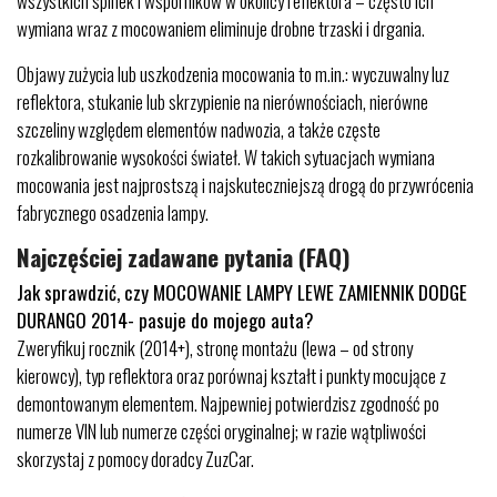
wszystkich spinek i wsporników w okolicy reflektora – często ich
wymiana wraz z mocowaniem eliminuje drobne trzaski i drgania.
Objawy zużycia lub uszkodzenia mocowania to m.in.: wyczuwalny luz
reflektora, stukanie lub skrzypienie na nierównościach, nierówne
szczeliny względem elementów nadwozia, a także częste
rozkalibrowanie wysokości świateł. W takich sytuacjach wymiana
mocowania jest najprostszą i najskuteczniejszą drogą do przywrócenia
fabrycznego osadzenia lampy.
Najczęściej zadawane pytania (FAQ)
Jak sprawdzić, czy MOCOWANIE LAMPY LEWE ZAMIENNIK DODGE
DURANGO 2014- pasuje do mojego auta?
Zweryfikuj rocznik (2014+), stronę montażu (lewa – od strony
kierowcy), typ reflektora oraz porównaj kształt i punkty mocujące z
demontowanym elementem. Najpewniej potwierdzisz zgodność po
numerze VIN lub numerze części oryginalnej; w razie wątpliwości
skorzystaj z pomocy doradcy ZuzCar.