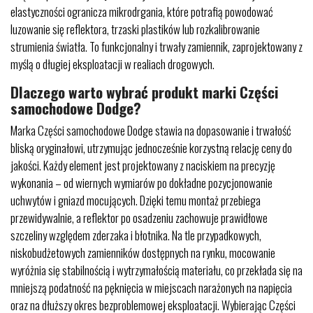
elastyczności ogranicza mikrodrgania, które potrafią powodować
luzowanie się reflektora, trzaski plastików lub rozkalibrowanie
strumienia światła. To funkcjonalny i trwały zamiennik, zaprojektowany z
myślą o długiej eksploatacji w realiach drogowych.
Dlaczego warto wybrać produkt marki Części
samochodowe Dodge?
Marka Części samochodowe Dodge stawia na dopasowanie i trwałość
bliską oryginałowi, utrzymując jednocześnie korzystną relację ceny do
jakości. Każdy element jest projektowany z naciskiem na precyzję
wykonania – od wiernych wymiarów po dokładne pozycjonowanie
uchwytów i gniazd mocujących. Dzięki temu montaż przebiega
przewidywalnie, a reflektor po osadzeniu zachowuje prawidłowe
szczeliny względem zderzaka i błotnika. Na tle przypadkowych,
niskobudżetowych zamienników dostępnych na rynku, mocowanie
wyróżnia się stabilnością i wytrzymałością materiału, co przekłada się na
mniejszą podatność na pęknięcia w miejscach narażonych na napięcia
oraz na dłuższy okres bezproblemowej eksploatacji. Wybierając Części