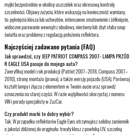
myjki bezpośrednio w okolicę uszczelek oraz okresową kontrolę
szczelności. Objawy zużycia, które wskazują na konieczność wymiany,
to: pęknięcia klosza lub uchwytów, intensywne zmatowienie i żółknięcie,
widoczne parowanie wewnątrz obudowy, nierówny lub zbyt słaby snop
światła oraz problemy z regulacją położenia reflektora.
Najczęściej zadawane pytania (FAQ)
Jak sprawdzić, czy JEEP PATRIOT COMPASS 2007- LAMPA PRZÓD
R EAGLE USA pasuje do mojego auta?
Zweryfikuj model i rok produkcji (Patriot 2007–2018, Compass 2007–
2010), stronę montażu (prawa), a także wersję pojazdu (USA). Porównaj
kształt lampy i złącza z elementem w Twoim aucie oraz sprawdź
oznaczenia na starej części. W razie wątpliwości skorzystaj z numeru
VIN i porady specjalisty w ZuzCar.
Czy produkt marki to dobry wybór?
Tak. W przypadku reflektorów Eagle Eyes otrzymujesz solidny zamiennik
o jakości zbliżonej do oryginału: trwały klosz z powłoką UV, szczelną