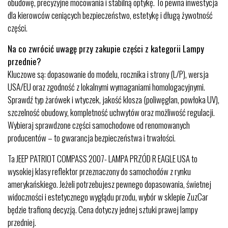
obudowę, precyzyjne mocowania i stabilną optykę. To pewna inwestycja
dla kierowców ceniących bezpieczeństwo, estetykę i długą żywotność
części.
Na co zwrócić uwagę przy zakupie części z kategorii Lampy
przednie?
Kluczowe są: dopasowanie do modelu, rocznika i strony (L/P), wersja
USA/EU oraz zgodność z lokalnymi wymaganiami homologacyjnymi.
Sprawdź typ żarówek i wtyczek, jakość klosza (poliwęglan, powłoka UV),
szczelność obudowy, kompletność uchwytów oraz możliwość regulacji.
Wybieraj sprawdzone części samochodowe od renomowanych
producentów – to gwarancja bezpieczeństwa i trwałości.
Ta JEEP PATRIOT COMPASS 2007- LAMPA PRZÓD R EAGLE USA to
wysokiej klasy reflektor przeznaczony do samochodów z rynku
amerykańskiego. Jeżeli potrzebujesz pewnego dopasowania, świetnej
widoczności i estetycznego wyglądu przodu, wybór w sklepie ZuzCar
będzie trafioną decyzją. Cena dotyczy jednej sztuki prawej lampy
przedniej.