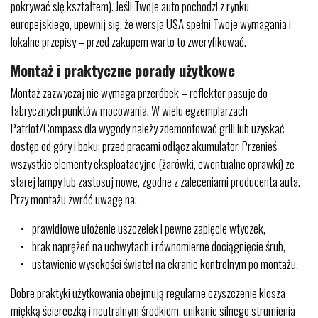
pokrywać się kształtem). Jeśli Twoje auto pochodzi z rynku
europejskiego, upewnij się, że wersja USA spełni Twoje wymagania i
lokalne przepisy – przed zakupem warto to zweryfikować.
Montaż i praktyczne porady użytkowe
Montaż zazwyczaj nie wymaga przeróbek – reflektor pasuje do
fabrycznych punktów mocowania. W wielu egzemplarzach
Patriot/Compass dla wygody należy zdemontować grill lub uzyskać
dostęp od góry i boku; przed pracami odłącz akumulator. Przenieś
wszystkie elementy eksploatacyjne (żarówki, ewentualne oprawki) ze
starej lampy lub zastosuj nowe, zgodne z zaleceniami producenta auta.
Przy montażu zwróć uwagę na:
prawidłowe ułożenie uszczelek i pewne zapięcie wtyczek,
brak naprężeń na uchwytach i równomierne dociągnięcie śrub,
ustawienie wysokości świateł na ekranie kontrolnym po montażu.
Dobre praktyki użytkowania obejmują regularne czyszczenie klosza
miękką ściereczką i neutralnym środkiem, unikanie silnego strumienia