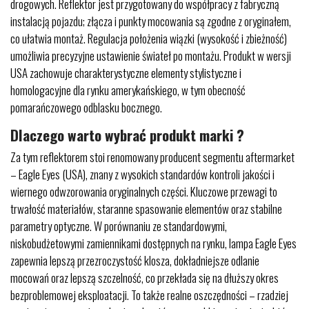
drogowych. Reflektor jest przygotowany do współpracy z fabryczną
instalacją pojazdu; złącza i punkty mocowania są zgodne z oryginałem,
co ułatwia montaż. Regulacja położenia wiązki (wysokość i zbieżność)
umożliwia precyzyjne ustawienie świateł po montażu. Produkt w wersji
USA zachowuje charakterystyczne elementy stylistyczne i
homologacyjne dla rynku amerykańskiego, w tym obecność
pomarańczowego odblasku bocznego.
Dlaczego warto wybrać produkt marki ?
Za tym reflektorem stoi renomowany producent segmentu aftermarket
– Eagle Eyes (USA), znany z wysokich standardów kontroli jakości i
wiernego odwzorowania oryginalnych części. Kluczowe przewagi to
trwałość materiałów, staranne spasowanie elementów oraz stabilne
parametry optyczne. W porównaniu ze standardowymi,
niskobudżetowymi zamiennikami dostępnych na rynku, lampa Eagle Eyes
zapewnia lepszą przezroczystość klosza, dokładniejsze odlanie
mocowań oraz lepszą szczelność, co przekłada się na dłuższy okres
bezproblemowej eksploatacji. To także realne oszczędności – rzadziej