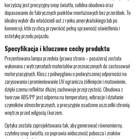
korzyścią jest precyzyjny snop światła, solidna obudowa oraz
dopasowanie do fabrycznych punktów montażowych bez przeróbek. To
idealny wybór dla właścicieli aut z rynku amerykańskiego lub po
konwersji, którzy chcą przywrócić pełną sprawność oświetlenia i
estetykę przodu pojazdu.
Specyfikacja i kluczowe cechy produktu
Prezentowana lampa przednia (prawa strona – pasażera) została
wykonana z wytrzymałych materiałów przeznaczonych do zastosowań
motoryzacyjnych. Klosz z poliwęglanu o podwyższonej odporności na
zarysowania i promieniowanie UV ogranicza żółknięcie i matowienie,
dzięki czemu reflektor dłużej zachowuje przejrzystość. Obudowa z
tworzyw ABS/PP jest odporna na temperaturę, wibracje i działanie
czynników atmosferycznych, a precyzyjnie osadzone uszczelki chronią
wnętrze przed wilgocią i kurzem.
Optyka została zaprojektowana tak, aby generować równomierny,
czytelny snop światła, co poprawia widoczność pobocza i znaków