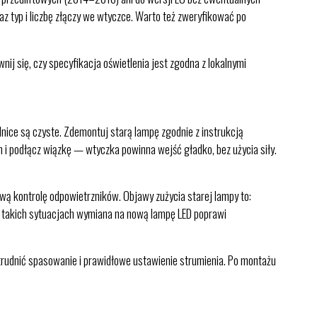
az typ i liczbę złączy we wtyczce. Warto też zweryfikować po
j się, czy specyfikacja oświetlenia jest zgodna z lokalnymi
ice są czyste. Zdemontuj starą lampę zgodnie z instrukcją
i podłącz wiązkę — wtyczka powinna wejść gładko, bez użycia siły.
ą kontrolę odpowietrzników. Objawy zużycia starej lampy to:
 W takich sytuacjach wymiana na nową lampę LED poprawi
trudnić spasowanie i prawidłowe ustawienie strumienia. Po montażu