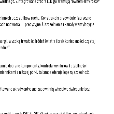
 świetlnego. Zintegrowane źródła LED gwarantują równomierny rozsył
e innych uczestników ruchu. Konstrukcja przewiduje fabryczne
ch nadwozia — precyzyjne. Uszczelnienia i kanały wentylacyjne
rgii, wysoką trwałość źródeł światła i brak konieczności częstej
ednie”.
annie dobrane komponenty, kontrola wymiarów i stabilności
nnikami z niższej półki, ta lampa oferuje lepszą szczelność,
tałtowane układy optyczne zapewniają właściwe świecenie bez
i przedliftowych (2014–2018) ani do wersji EU bez ewentualnych