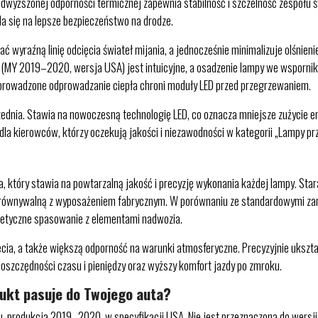
odwyższonej odporności termicznej zapewnia stabilność i szczelność zespołu
ada się na lepsze bezpieczeństwo na drodze.
yraźną linię odcięcia świateł mijania, a jednocześnie minimalizuje olśnieni
(MY 2019–2020, wersja USA) jest intuicyjne, a osadzenie lampy we wspornika
prowadzone odprowadzanie ciepła chroni moduły LED przed przegrzewaniem.
dnia. Stawia na nowoczesną technologię LED, co oznacza mniejsze zużycie ene
a kierowców, którzy oczekują jakości i niezawodności w kategorii „Lampy prz
który stawia na powtarzalną jakość i precyzję wykonania każdej lampy. Star
orównywalną z wyposażeniem fabrycznym. W porównaniu ze standardowymi zamie
stetyczne spasowanie z elementami nadwozia.
ęcia, a także większą odporność na warunki atmosferyczne. Precyzyjnie uksz
 oszczędności czasu i pieniędzy oraz wyższy komfort jazdy po zmroku.
dukt pasuje do Twojego auta?
gu, produkcja 2019–2020, w specyfikacji USA. Nie jest przeznaczona do wersj