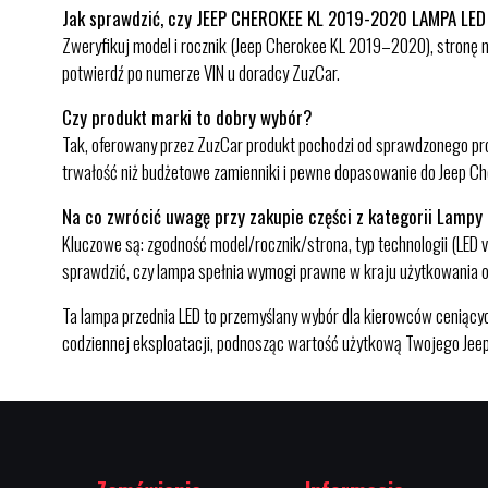
Jak sprawdzić, czy JEEP CHEROKEE KL 2019-2020 LAMPA LE
Zweryfikuj model i rocznik (Jeep Cherokee KL 2019–2020), stronę mon
potwierdź po numerze VIN u doradcy ZuzCar.
Czy produkt marki to dobry wybór?
Tak, oferowany przez ZuzCar produkt pochodzi od sprawdzonego prod
trwałość niż budżetowe zamienniki i pewne dopasowanie do Jeep Ch
Na co zwrócić uwagę przy zakupie części z kategorii Lampy
Kluczowe są: zgodność model/rocznik/strona, typ technologii (LED vs
sprawdzić, czy lampa spełnia wymogi prawne w kraju użytkowania o
Ta lampa przednia LED to przemyślany wybór dla kierowców ceniącyc
codziennej eksploatacji, podnosząc wartość użytkową Twojego Jeep