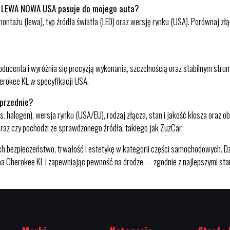
D LEWA NOWA USA pasuje do mojego auta?
tażu (lewa), typ źródła światła (LED) oraz wersję rynku (USA). Porównaj złącza
ucenta i wyróżnia się precyzją wykonania, szczelnością oraz stabilnym strum
erokee KL w specyfikacji USA.
 przednie?
. halogen), wersja rynku (USA/EU), rodzaj złącza, stan i jakość klosza oraz 
raz czy pochodzi ze sprawdzonego źródła, takiego jak ZuzCar.
h bezpieczeństwo, trwałość i estetykę w kategorii części samochodowych. Dz
a Cherokee KL i zapewniając pewność na drodze — zgodnie z najlepszymi sta