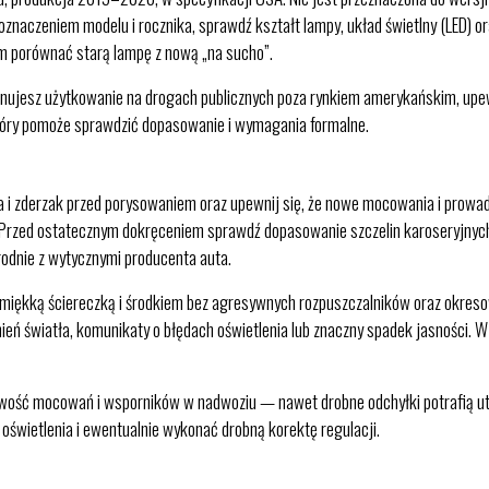
znaczeniem modelu i rocznika, sprawdź kształt lampy, układ świetlny (LED) or
 porównać starą lampę z nową „na sucho”.
nujesz użytkowanie na drogach publicznych poza rynkiem amerykańskim, upewni
 który pomoże sprawdzić dopasowanie i wymagania formalne.
 i zderzak przed porysowaniem oraz upewnij się, że nowe mocowania i prowadn
. Przed ostatecznym dokręceniem sprawdź dopasowanie szczelin karoseryjnych 
godnie z wytycznymi producenta auta.
 miękką ściereczką i środkiem bez agresywnych rozpuszczalników oraz okresow
ień światła, komunikaty o błędach oświetlenia lub znaczny spadek jasności.
iniowość mocowań i wsporników w nadwoziu — nawet drobne odchyłki potrafią u
świetlenia i ewentualnie wykonać drobną korektę regulacji.