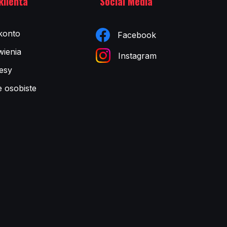
klienta
Social Media
konto
Facebook
ienia
Instagram
esy
e osobiste