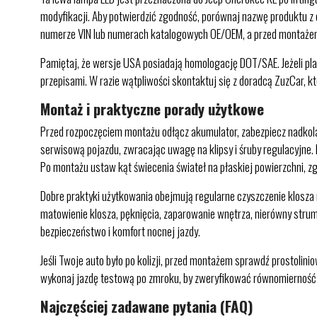
modyfikacji. Aby potwierdzić zgodność, porównaj nazwę produktu z o
numerze VIN lub numerach katalogowych OE/OEM, a przed montażem
Pamiętaj, że wersje USA posiadają homologację DOT/SAE. Jeżeli pla
przepisami. W razie wątpliwości skontaktuj się z doradcą ZuzCar,
Montaż i praktyczne porady użytkowe
Przed rozpoczęciem montażu odłącz akumulator, zabezpiecz nadkola
serwisową pojazdu, zwracając uwagę na klipsy i śruby regulacyjne
Po montażu ustaw kąt świecenia świateł na płaskiej powierzchni, z
Dobre praktyki użytkowania obejmują regularne czyszczenie klosza
matowienie klosza, pęknięcia, zaparowanie wnętrza, nierówny strum
bezpieczeństwo i komfort nocnej jazdy.
Jeśli Twoje auto było po kolizji, przed montażem sprawdź prostol
wykonaj jazdę testową po zmroku, by zweryfikować równomierność o
Najczęściej zadawane pytania (FAQ)