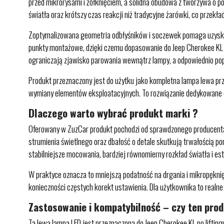
przed mikrorysami i żółknięciem, a solidna obudowa z tworzywa o p
światła oraz krótszy czas reakcji niż tradycyjne żarówki, co przekł
Zoptymalizowana geometria odbłyśników i soczewek pomaga uzyskać w
punkty montażowe, dzięki czemu dopasowanie do Jeep Cherokee KL 
ograniczają zjawisko parowania wewnątrz lampy, a odpowiednio po
Produkt przeznaczony jest do użytku jako kompletna lampa lewa prze
wymiany elementów eksploatacyjnych. To rozwiązanie dedykowane dl
Dlaczego warto wybrać produkt marki ?
Oferowany w ZuzCar produkt pochodzi od sprawdzonego producenta, 
strumienia świetlnego oraz dbałość o detale skutkują trwałością p
stabilniejsze mocowania, bardziej równomierny rozkład światła i e
W praktyce oznacza to mniejszą podatność na drgania i mikropękni
konieczności częstych korekt ustawienia. Dla użytkownika to realne
Zastosowanie i kompatybilność – czy ten pro
Ta lewa lampa LED jest przeznaczona do Jeep Cherokee KL po liftin