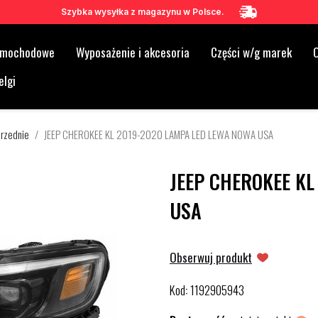
Szybka wysyłka z magazynu w Polsce.
samochodowe
Wyposażenie i akcesoria
Części w/g marek
O
elgi
rzednie
JEEP CHEROKEE KL 2019-2020 LAMPA LED LEWA NOWA USA
JEEP CHEROKEE KL
USA
Obserwuj produkt
Kod
1192905943
: