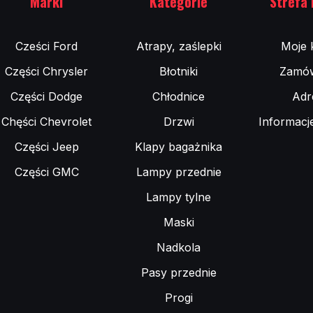
Marki
Kategorie
Strefa 
Cześci Ford
Atrapy, zaślepki
Moje 
Części Chrysler
Błotniki
Zamów
Części Dodge
Chłodnice
Adr
Chęści Chevrolet
Drzwi
Informacj
Części Jeep
Klapy bagażnika
Części GMC
Lampy przednie
Lampy tylne
Maski
Nadkola
Pasy przednie
Progi